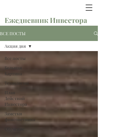
Ежедневник Инвестора
ВСЕ ПОСТЫ
Акция дня
Все посты
Большая
Картина
Технологии
План
Действий
Инвестора
Заметки
финсоветника
Обучение