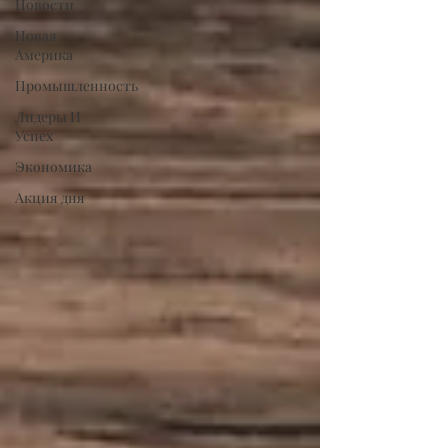
Новости
Новая
Америка
Промышленность
Лидеры И
Успех
Экономика
Акция дня