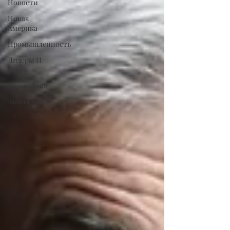
Новости
Новая
Америка
Промышленность
Лидеры И
Успех
Экономика
Акция дня