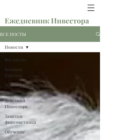
Ежедневник Инвестора
ВСЕ ПОСТЫ
Новости
Все посты
Большая
Картина
Технологии
План
Действий
Инвестора
Заметки
финсоветника
Обучение