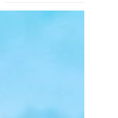
данных по инфляции он добился очередного
недельного...