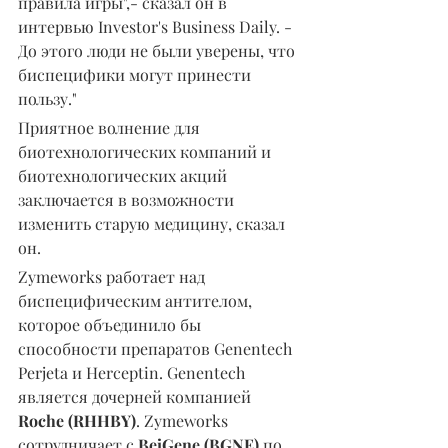
правила игры",- сказал он в 
интервью Investor's Business Daily. - 
До этого люди не были уверены, что 
биспецифики могут принести 
пользу."
Приятное волнение для 
биотехнологических компаний и 
биотехнологических акций 
заключается в возможности 
изменить старую медицину, сказал 
он.
Zymeworks работает над 
биспецифическим антителом, 
которое объединило бы 
способности препаратов Genentech 
Perjeta и Herceptin. Genentech 
является дочерней компанией 
Roche (RHHBY)
. Zymeworks 
сотрудничает с 
BeiGene (BGNE)
 по 