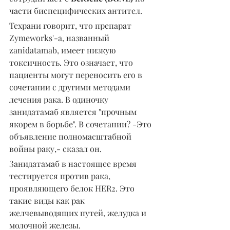
части биспецифических антител.
Техрани говорит, что препарат 
Zymeworks'-а, названный 
zanidatamab, имеет низкую 
токсичность. Это означает, что 
пациенты могут переносить его в 
сочетании с другими методами 
лечения рака. В одиночку 
занидатамаб является "прочным 
якорем в борьбе". В сочетании? -Это 
объявление полномасштабной 
войны раку,- сказал он.
Занидатамаб в настоящее время 
тестируется против рака, 
проявляющего белок HER2. Это 
такие виды как рак 
желчевыводящих путей, желудка и 
молочной железы.