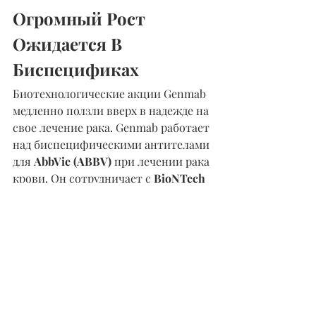
Огромный Рост 
Ожидается В 
Биспецификах
Биотехнологические акции Genmab 
медленно ползли вверх в надежде на 
свое лечение рака. Genmab работает 
над биспецифическими антителами 
для 
AbbVie (ABBV)
 при лечении рака 
крови. Он сотрудничает с 
BioNTech 
(BNTX) 
по твердым 
биспецифическим антителам, 
ориентированным на опухоль.