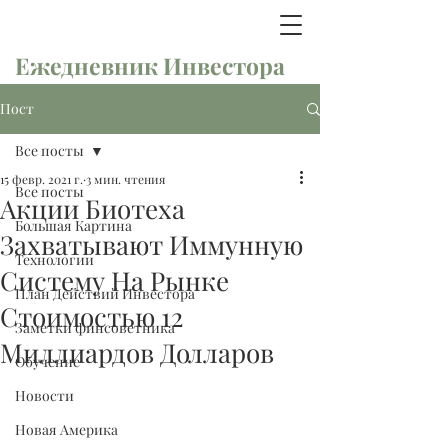
Ежедневник Инвестора
Пост
Все посты
15 февр. 2021 г.
3 мин. чтения
Все посты
Акции Биотеха
Большая Картина
Захватывают Иммунную
Технологии
Систему На Рынке
План Действий Инвестора
Стоимостью 12
Заметки финсоветника
Миллиардов Долларов
Обучение
Новости
Новая Америка