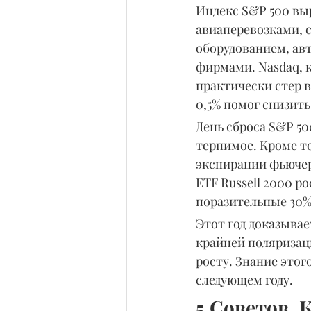
Индекс S&P 500 вы
авиаперевозками, 
оборудованием, ав
фирмами. Nasdaq, к
практически стер в
0,5% помог снизить
День сброса S&P 50
терпимое. Кроме тог
экспирации фьючер
ETF Russell 2000 р
поразительные 30%
Этот год доказывает
крайней поляризац
росту. Знание этог
следующем году.
5 Советов, 