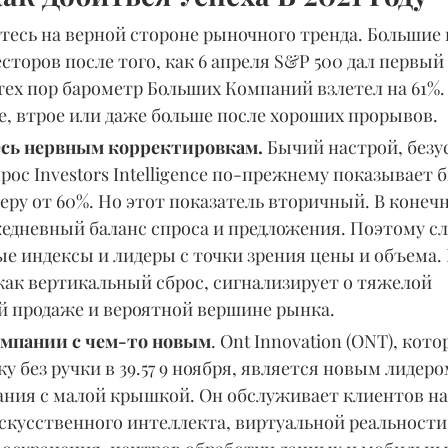
тесь на верной стороне рыночного тренда. Большие
сторов после того, как 6 апреля S&P 500 дал первый 
ех пор барометр Больших Компаний взлетел на 61%.
е, втрое или даже больше после хороших прорывов.
есь нервным корректировкам. 
Бычий настрой, безус
рос Investors Intelligence по-прежнему показывает 
ру от 60%. Но этот показатель вторичный. В конечн
дневный баланс спроса и предложения. Поэтому сле
е индексы и лидеры с точки зрения цены и объема. 
как вертикальный сброс, сигнализирует о тяжелой 
 продаже и вероятной вершине рынка.
омпании с чем-то новым
. Ont Innovation (ONT), кото
 без ручки в 39.57 9 ноября, является новым лидеро
ания с малой крышкой. Он обслуживает клиентов на
скусственного интеллекта, виртуальной реальности,