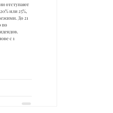
ии отступают 
20% или 25%, 
ежими. До 21 
 по 
идендов. 
ове с 1 