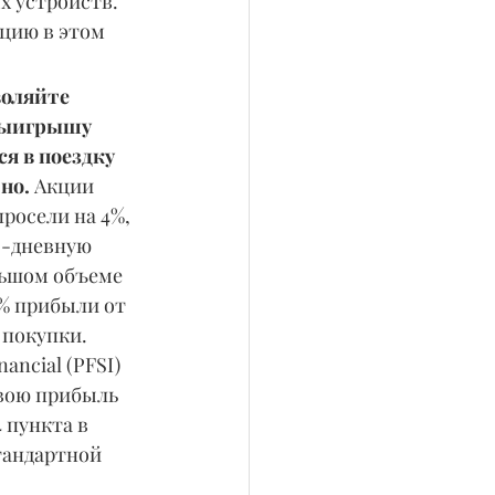
 устройств. 
кцию в этом 
воляйте 
выигрышу 
я в поездку 
но. 
Акции 
просели на 4%, 
0-дневную 
ьшом объеме 
5% прибыли от 
 покупки. 
ancial (PFSI) 
вою прибыль 
4 пункта в 
тандартной 