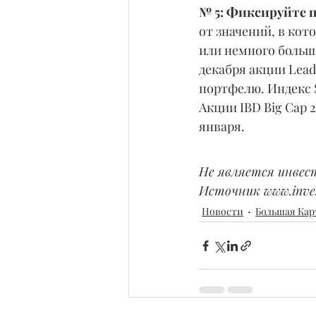
№ 5: Фиксируйте п
от значений, в кот
или немного больше
декабря акции Lea
портфелю. Индекс S
Акции IBD Big Cap 
января.
Не является инвес
Источник www.inves
Новости
Большая Кар