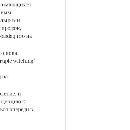
анимающихся 
овым 
альными 
спродаж, 
asdaq 100 на 
о снова 
uple witching" 
 на 
летие, и 
нденцию к 
ься впереди в 