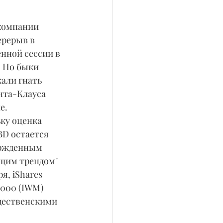
компании 
ерерыв в 
нной сессии в 
. Но быки 
али гнать 
нта-Клауса 
е.
ку оценка 
BD остается 
ржденным 
щим трендом" 
ря, iShares 
2000 (IWM) 
ждественскими 