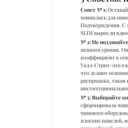
Совет № 1: 
Оставай
появились для инве
Подтверждения. С т
SLIM выросли вдво
№ 2: Не поддавайт
пенного уровня. Оп
коэффициент к севе
Уолл-Стрит-это еже
что делают основны
распродажа, такая 
институциональной
№ 3: Выбирайте к
сформировала чашку
чипового оборудов
плоских панелей, и