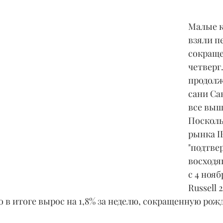
Малые 
взяли п
сокраще
четверг
продолж
сани Са
все выш
Посколь
рынка I
"подтве
восходя
с 4 нояб
Russell 
но в итоге вырос на 1,8% за неделю, сокращенную ро