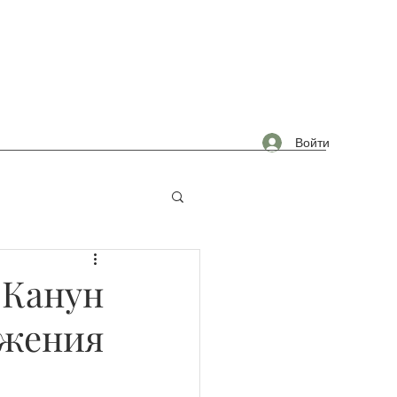
Войти
омышленность
 Канун
ижения