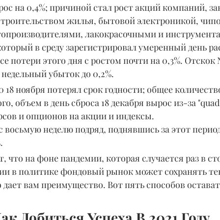
рос на 0,4%; причиной стал рост акций компаний, з
строительством жилья, бытовой электроникой, чип
топроизводителями, лакокрасочными и инструмент
оторый в среду зарегистрировал умеренный день ра
се потери этого дня с ростом почти на 0,3%. Отскок N
 недельный убыток до 0,2%.
0 18 ноября потерял срок годности; общее количеств
о, объем в день сброса 18 декабря вырос из-за "quadr
сов и опционов на акции и индексы.
ос восьмую неделю подряд, поднявшись за этот период
.
, что на фоне пандемии, которая случается раз в сто
ии в политике фондовый рынок может сохранять те
о дает вам преимущество. Вот пять способов остават
Как Добиться Успеха В 2021 Году