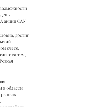
 возможности 
День 
 А акции CAN 
ловно, достиг 
бычий 
ом счете, 
дите за тем, 
Резкая 
рая 
м в области 
 рынках 
 