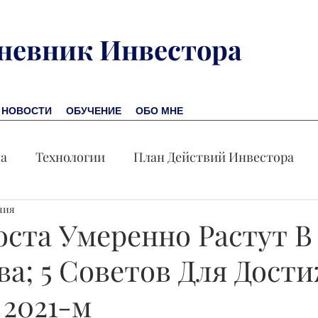
невник Инвестора
НОВОСТИ
ОБУЧЕНИЕ
ОБО МНЕ
на
Технологии
План Действий Инвестора
ния
Обучение
Новости
Новая Америка
Пр
оста Умеренно Растут В
ва; 5 Советов Для Дост
омика
Акция дня
 2021-м