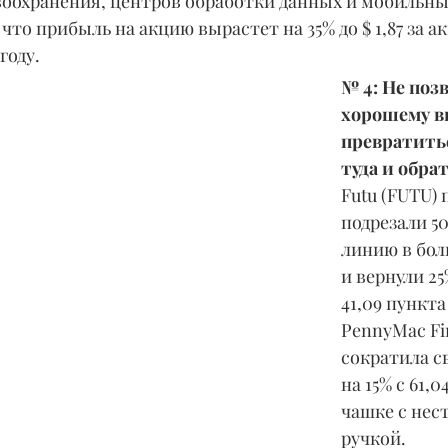
воохранения, центров обработки данных и мобильных
 что прибыль на акцию вырастет на 35% до $ 1,87 за а
 году.
№ 4: Не поз
хорошему 
превратитьс
туда и обрат
Futu (FUTU) 
подрезали 5
линию в бол
и вернули 2
41,09 пункта
PennyMac Fin
сократила с
на 15% с 61,0
чашке с нес
ручкой.