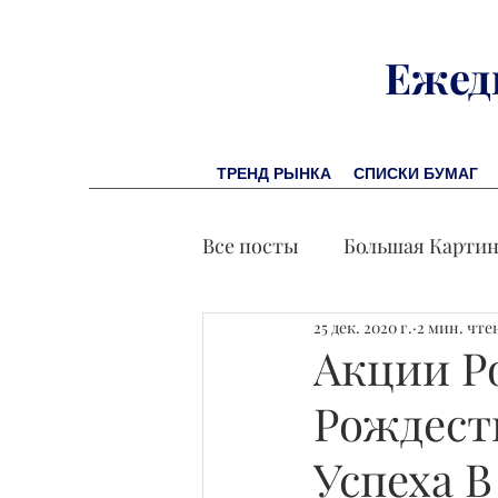
Ежед
ТРЕНД РЫНКА
СПИСКИ БУМАГ
Все посты
Большая Карти
25 дек. 2020 г.
2 мин. чте
Заметки финсоветника
Акции Р
Рождест
Лидеры И Успех
Экон
Успеха В