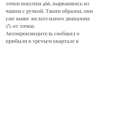
точки покупки 466, вырвавшись из 
чашки с ручкой. Таким образом, они 
уже выше желательного диапазона 
5% от точки. 
Автопроизводитель сообщил о 
прибыли в третьем квартале в 
размере 76 центов на акцию, что на 
105% больше, чем годом ранее, при 
выручке в размере $8,77 млрд, что на 
39% больше, чем годом ранее.
Акции Tesla имеют наилучший 
возможный сводный рейтинг 99. Его 
рейтинг EPS-76. Его линия 
относительной силы имеет 
тенденцию к росту. И его рейтинг 
относительной силы-это 
первоклассные 99.
Перспективы также кажутся 
радужными для акций Tesla. С 