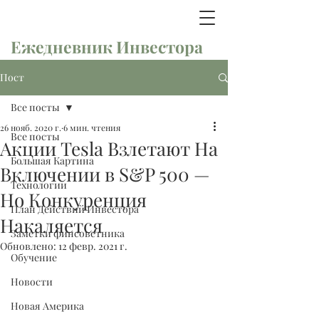
Ежедневник Инвестора
Пост
Все посты
26 нояб. 2020 г.
6 мин. чтения
Все посты
Акции Tesla Взлетают На
Большая Картина
Включении в S&P 500 —
Технологии
Но Конкуренция
План Действий Инвестора
Накаляется
Заметки финсоветника
Обновлено:
12 февр. 2021 г.
Обучение
Новости
Новая Америка