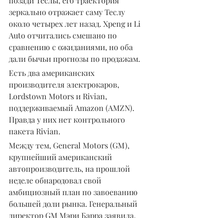
позади Теслы, его траектория 
зеркально отражает саму Теслу 
около четырех лет назад. Xpeng и Li 
Auto отчитались смешано по 
сравнению с ожиданиями, но оба 
дали бычьи прогнозы по продажам.
Есть два американских 
производителя электрокаров, 
Lordstown Motors и Rivian, 
поддерживаемый Amazon (AMZN). 
Правда у них нет контрольного 
пакета Rivian.
Между тем, General Motors (GM), 
крупнейший американский 
автопроизводитель, на прошлой 
неделе обнародовал свой 
амбициозный план по завоеванию 
большей доли рынка. Генеральный 
директор GM Мэри Барра заявила, 