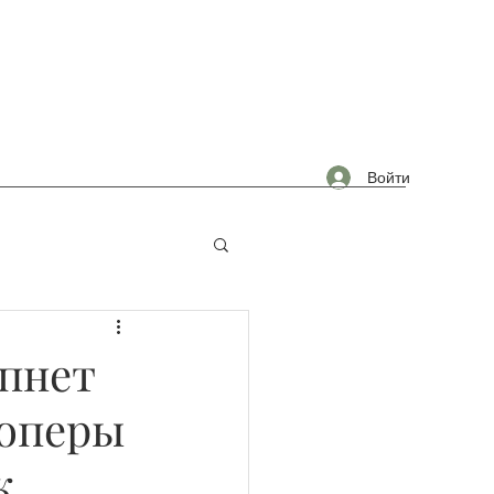
Войти
омышленность
епнет
лоперы
к