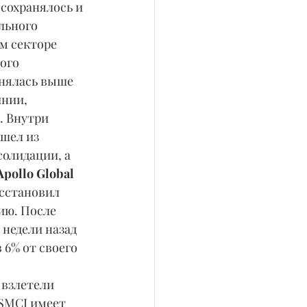
льного 
м секторе 
ого 
нялась выше 
нии, 
. Внутри 
шел из 
олидации, а 
Apollo Global 
осстановил 
ию. После 
 недели назад 
 6% от своего 
 взлетели 
SMCI имеет 