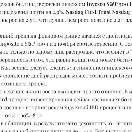
ндексов был подтвержден индексом 
Invesco S&P 500 E
 подскочил почти на 2,9%. 
Nasdaq First Trust Nasdaq 
)
 вырос на 2,9%, что лучше, чем рост почти на 2,2% дл
mposite и S&P 500 1 и 2 ноября соответственно. С тех
ло только по одному дню распродаж, что вселяет в "
еренность в том, что ралли конца года может быть 
ак всегда, следует следить за снижением индексов 
у скопление дней распродаж может создать проблем
сходящего тренда.
rd процент инвестирования сейчас составляет более
го роста во вторник рекомендуемый IBD процент ин
-100% с 60%-80%.
лась на 19 базисных пунктов до 4,44%. Это вызвало 