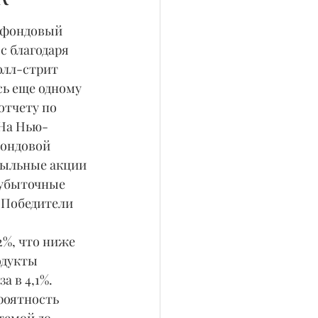
 фондовый 
 благодаря 
олл-стрит 
ь еще одному 
отчету по 
На Нью-
ондовой 
ыльные акции 
убыточные 
. Победители 
одукты 
а в 4,1%.
роятность 