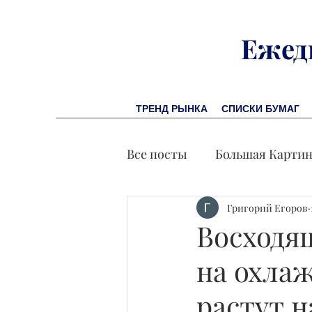
Ежед
ТРЕНД РЫНКА
СПИСКИ БУМАГ
Все посты
Большая Карти
Заметки финсоветника
Григорий Егоров
Восходя
на охла
Лидеры И Успех
Экон
растут 