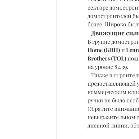
секторе домостроит
домостроителей был
более. Широко был
Движущие сил
В группе домостро
Home (KBH)
 и 
Lenn
Brothers (TOL)
 под
на уровне 82,39.
   Также в строит
предоставляющей у
коммерческим клие
ручки не было особ
Обратите внимание,
невыразительном об
дневной линии, об