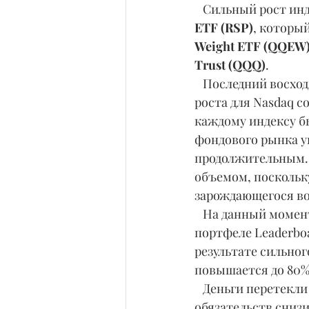
   Сильный рост и
ETF (RSP)
, который
Weight ETF (QQEW
Trust (QQQ)
.
   Последний восходящий тренд на фондовом рынке начался с дней подверждения 
роста для Nasdaq co
каждому индексу бы
фондового рынка ув
продолжительным. К
объемом, поскольк
зарождающегося во
   На данный момент ведущие акции роста выглядят просто отлично. В модельном 
портфеле Leaderboa
результате сильно
повышается до 80%
   Деньги перетекли в облигации, в результате чего доходность 10-летних казначейских 
обязательств снизи