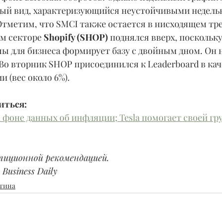
ый вид, характеризующийся неустойчивыми недель
Отметим, что SMCI также остается в нисходящем тре
ком секторе 
Shopify (SHOP)
 поднялся вверх, поскольк
ы для бизнеса формирует базу с двойным дном. Он н
 Во вторник SHOP присоединился к Leaderboard в кач
 (вес около 6%).
иться:
фоне данных об инфляции; Tesla помогает своей гр
тиционной рекомендацией.
Business Daily
тина