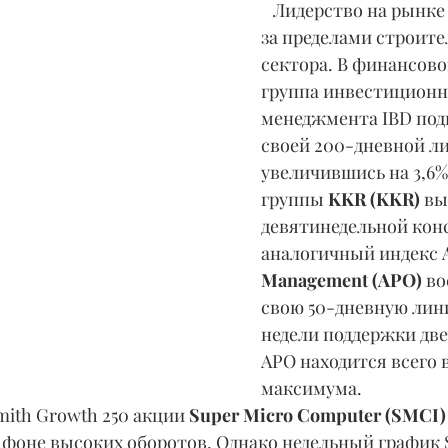
   Лидерство на рынке сохранялось и 
за пределами строите
сектора. В финансово
группа инвестиционн
менеджмента IBD под
своей 200-дневной ли
увеличившись на 3,6%
группы 
KKR (KKR)
 вы
девятинедельной конс
аналогичный индекс 
Management (APO)
 в
свою 50-дневную лин
недели поддержки две
APO находится всего в
максимума.
tSmith Growth 250 акции 
Super Micro Computer (SMCI)
а фоне высоких оборотов. Однако недельный график 