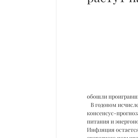
обошли проигравших
   В годовом исчислении потребительские цены в октябре выросли на 3,2%, что ниже 
консенсус-прогноза
питания и энергоно
Инфляция остается