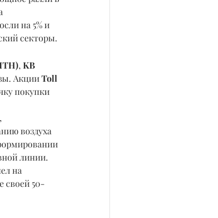
а 
сли на 5% и 
ский секторы.
MTH)
, 
KB 
зы. Акции 
Toll 
чку покупки 
, 
нию воздуха 
 формировании 
вной линии. 
ел на 
е своей 50-