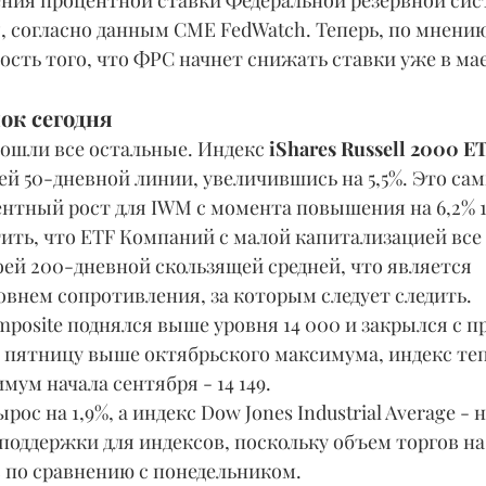
ния процентной ставки Федеральной резервной сис
я, согласно данным CME FedWatch. Теперь, по мнен
ость того, что ФРС начнет снижать ставки уже в мае
нок сегодня
ошли все остальные. Индекс 
iShares Russell 2000 E
ей 50-дневной линии, увеличившись на 5,5%. Это са
нтный рост для IWM с момента повышения на 6,2% 1
тить, что ETF Компаний с малой капитализацией все
ей 200-дневной скользящей средней, что является 
внем сопротивления, за которым следует следить.
в пятницу выше октябрьского максимума, индекс теп
мум начала сентября - 14 149.
поддержки для индексов, поскольку объем торгов на
с по сравнению с понедельником.