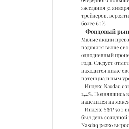
очередного повыше
заседания 31 январ
трейдеров, вероятн
более 60%.
   Фондовый ры
Малые акции превз
поднялся выше сво
однодневный проце
года. Следует отме
находится ниже сво
потенциальным уро
   Индекс Nasdaq composite поднялся выше уровня 14 000 и закрылся с приростом в 
2,4%. Поднявшись 
нацелился на макси
   Индекс S&P 500 вырос на 1,9%, а индекс Dow Jones Industrial Average - на 1,4%. Это 
был день солидной 
Nasdaq резко выро