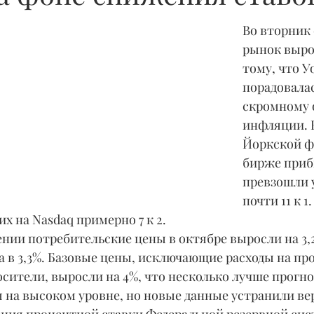
Во вторник
рынок вырос
тому, что У
порадовалас
скромному 
инфляции. 
Йоркской ф
бирже приб
превзошли 
почти 11 к 1
 на Nasdaq примерно 7 к 2.
 в 3,3%. Базовые цены, исключающие расходы на пр
сители, выросли на 4%, что несколько лучше прогноз
 на высоком уровне, но новые данные устранили ве