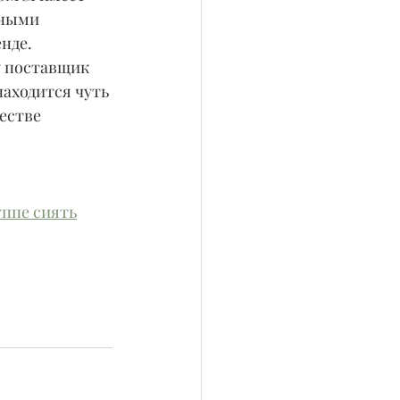
ными 
нде.
у поставщик 
аходится чуть 
естве 
уппе сиять