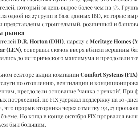
елей, который за день вырос более чем на 5%. Групп
а одной из 27 групп в базе данных IBD, которые выро
и представлены строительный, розничный и банков
ы рынка
ителей 
D.R. Horton (DHI)
, наряду с 
Meritage Homes (
ar (LEN)
, совершил скачок вверх вблизи вершины ба
нялись до исторического максимума и преодолели то
ельном секторе акции компании 
Comfort Systems (FIX)
слуги по отоплению, вентиляции и кондиционирова
нтам, преодолели основание "чашка с ручкой". При
ых потрясений, но FIX удержал поддержку на 10-дне
 что прорыв вторника через отметку 191,27 произош
ъеме. Но когда в конце октября FIX прорвался выш
ъем был большим.