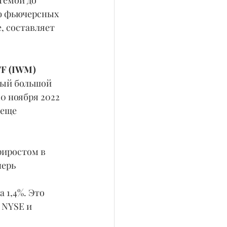
темой до 
ию фьючерсных 
, составляет 
TF (IWM) 
мый большой 
0 ноября 2022 
 еще 
ерь 
 NYSE и 