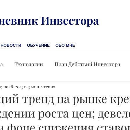
невник Инвестора
НОВОСТИ
ОБУЧЕНИЕ
ОБО МНЕ
на
Технологии
План Действий Инвестора
15 нояб. 2023 г.
Обучение
3 мин. чтения
Новости
Новая Америка
Пр
щий тренд на рынке кр
ждении роста цен; деве
омика
Акция дня
на фоне снижения ставо