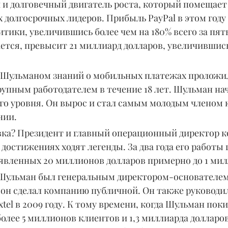
и долговечный двигатель роста, который помещает 
 долгосрочных лидеров. Прибыль PayPal в этом году 
итики, увеличившись более чем на 180% всего за пять 
ется, превысит 21 миллиард долларов, увеличившись
Шульманом знаний о мобильных платежах проложил
упным работодателем в течение 18 лет. Шульман нач
ого уровня. Он вырос и стал самым молодым членом
нии.
ка? Президент и главный операционный директор 
о достижениях ходят легенды. За два года его работы 
заявленных 20 миллионов долларов примерно до 1 мил
, Шульман был генеральным директором-основателем 
ду он сделал компанию публичной. Он также руководил
tel в 2009 году. К тому времени, когда Шульман покин
 более 5 миллионов клиентов и 1,3 миллиарда долларов