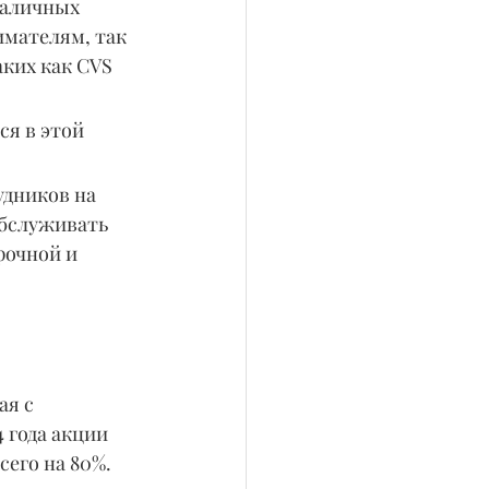
наличных 
мателям, так 
ких как CVS 
я в этой 
дников на 
обслуживать 
рочной и 
я с 
 года акции 
сего на 80%.