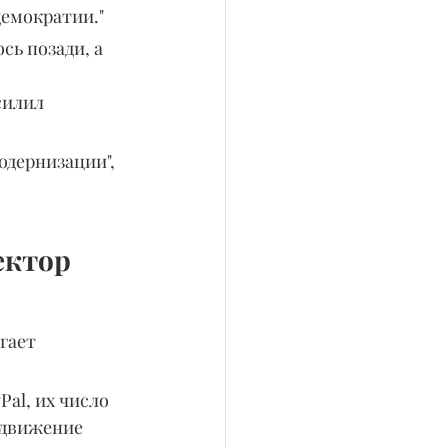
демократии."
ь позади, а 
силил 
одернизации", 
ектор 
гает 
l, их число 
одвижение 