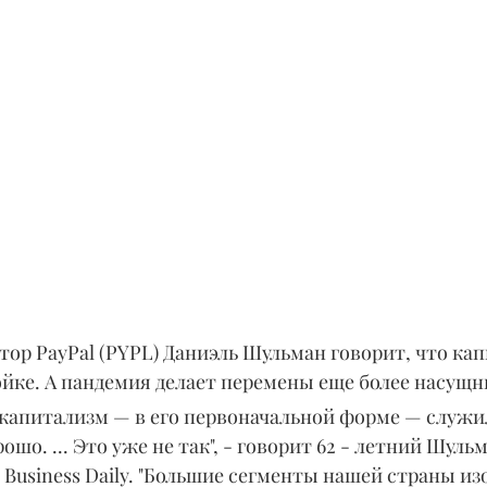
ор PayPal (PYPL) Даниэль Шульман говорит, что ка
ойке. А пандемия делает перемены еще более насущ
а капитализм — в его первоначальной форме — служи
шо. ... Это уже не так", - говорит 62 - летний Шульм
 Business Daily. "Большие сегменты нашей страны изо