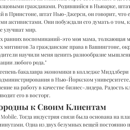
азцовыми гражданами. Родившийся в Ньюарке, шта
й в Принстоне, штат Нью-Джерси, он говорит, что е
и активистами. Они побуждали его думать о том, к
е улучшат мир.
ых ранних воспоминаний-это моя мама, толкающая м
х митингов За гражданские права в Вашингтоне, окр
родители научили меня ценить разнообразие мышлени
ации любого рода."
тепень бакалавра экономики в колледже Миддлбери -
 администрирования в Нью-Йоркском университете.
ение на работу в качестве бизнес-лидера. Радость к
водит его в восторг.
городны к Своим Клиентам
 Mobile
. Тогда индустрия связи была основана на план
нутами. Одна из двух безумных вещей постоянно п