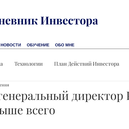
невник Инвестора
НОВОСТИ
ОБУЧЕНИЕ
ОБО МНЕ
на
Технологии
План Действий Инвестора
тения
Обучение
Новости
Новая Америка
Пр
генеральный директор 
выше всего
омика
Акция дня