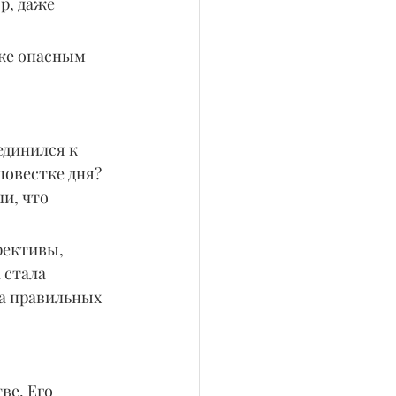
р, даже 
же опасным 
единился к 
 повестке дня? 
и, что 
рективы, 
 стала 
на правильных 
ве. Его 