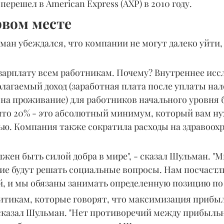
ерешел в American Express (AXP) в 2010 году.
рвом месте
ман убеждался, что компании не могут далеко уйти,
 зарплату всем работникам. Почему? Внутреннее исс
олагаемый доход (заработная плата после уплаты нал
на проживание) для работников начального уровня 
что 20% - это абсолютный минимум, который вам ну
ью. Компания также сократила расходы на здравоох
лжен быть силой добра в мире", - сказал Шульман. "
гие будут решать социальные вопросы. Нам посчастл
, и мы обязаны занимать определенную позицию по 
итикам, которые говорят, что максимизация прибыли
сказал Шульман. "Нет противоречий между прибыльн