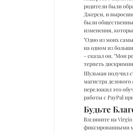
родители были обр
Джерси, и выросши
были общественным
изменения, которы
"Одно из моих сам
на одном из больши
- сказал он. "Мои 
терпеть дискримин
Шульман получил с
магистра делового
переложил это обуч
работы с PayPal при
Будьте Бла
Взгляните на 
Virgin
фиксированными ми