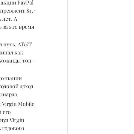
акции PayPal 
превысит $4,4 
лет. А 
 за это время 
 путь. AT&T 
инал как 
 команды топ-
компании 
годовой доход 
лиарда.
Virgin Mobile 
 его 
ул Virgin 
 годового 