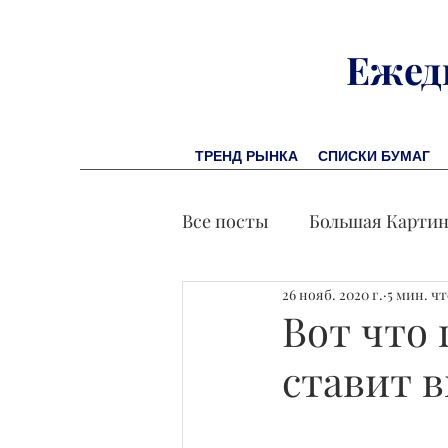
Ежед
ТРЕНД РЫНКА
СПИСКИ БУМАГ
Все посты
Большая Карти
26 нояб. 2020 г.
5 мин. ч
Заметки финсоветника
Вот что 
ставит 
Лидеры И Успех
Экон