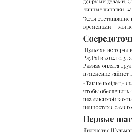
добрыми делами. О
личные нападки, за
"Хотя отстаивание
временами — мы до
Сосредоточ
Шульман не терял в
PayPal в 2014 году,
Равная оплата труд
изменение займет 
-Так не пойдет,- с
чтобы обеспечить с
независимой компан
ценностях с самого
Первые ша
Лидерство Шульмана