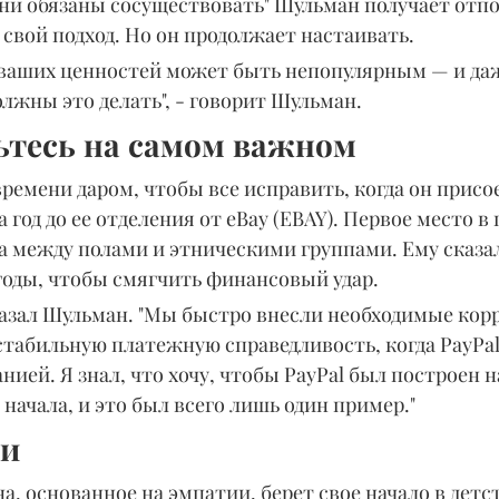
ни обязаны сосуществовать" Шульман получает отпо
 свой подход. Но он продолжает настаивать.
 ваших ценностей может быть непопулярным — и да
лжны это делать", - говорит Шульман.
ьтесь на самом важном
ремени даром, чтобы все исправить, когда он присо
 за год до ее отделения от eBay (EBAY). Первое место в
а между полами и этническими группами. Ему сказал
годы, чтобы смягчить финансовый удар.
казал Шульман. "Мы быстро внесли необходимые кор
табильную платежную справедливость, когда PayPal
ией. Я знал, что хочу, чтобы PayPal был построен 
 начала, и это был всего лишь один пример."
ги
, основанное на эмпатии, берет свое начало в детст