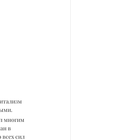
питализм 
ными.
л многим 
ан в 
 всех сил 