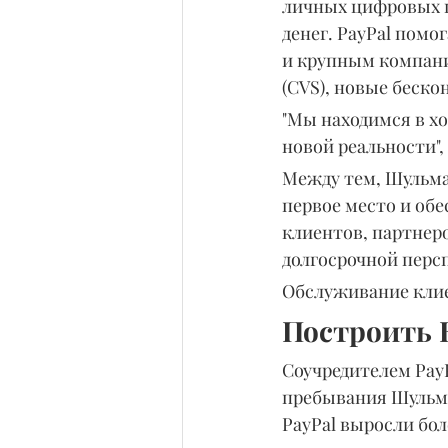
личных цифровых п
денег. PayPal пом
и крупным компани
(CVS), новые беск
"Мы находимся в х
новой реальности", 
Между тем, Шульма
первое место и обе
клиентов, партнеро
долгосрочной перспе
Обслуживание клие
Построить 
Соучредителем Pay
пребывания Шульман
PayPal выросли бол