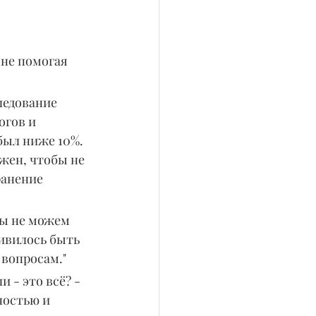
 не помогая 
ледование 
огов и 
был ниже 10%. 
жен, чтобы не 
ранение 
Мы не можем 
ивилось быть 
вопросам."
 - это всё? - 
остью и 