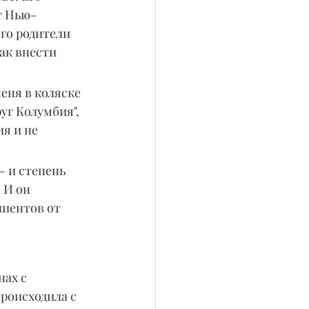
т Нью-
го родители 
ак внести 
еня в коляске 
уг Колумбия", 
я и не 
 и степень 
 И он 
лиентов от 
ах с 
роисходила с 