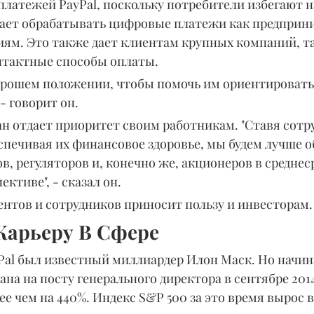
латежей PayPal, поскольку потребители избегают 
огает обрабатывать цифровые платежи как предприни
ям. Это также дает клиентам крупных компаний, та
онтактные способы оплаты.
орошем положении, чтобы помочь им ориентироватьс
- говорит он.
н отдает приоритет своим работникам. "Ставя сотру
спечивая их финансовое здоровье, мы будем лучше 
в, регуляторов и, конечно же, акционеров в среднес
ктиве", - сказал он.
нтов и сотрудников приносит пользу и инвесторам.
Карьеру В Сфере
Pal был известный миллиардер Илон Маск. Но начина
а на посту генерального директора в сентябре 2014
ее чем на 440%. Индекс S&P 500 за это время вырос в