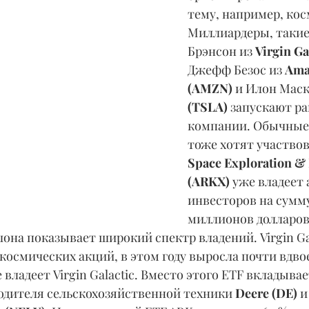
тему, например, кос
Миллиардеры, такие
Брэнсон из
 Virgin G
Джефф Безос из 
Ama
(AMZN)
 и Илон Маск
(TSLA)
 запускают р
компании. Обычные
тоже хотят участвов
Space Exploration & 
(ARKX) 
уже владеет 
инвесторов на сумму
миллионов долларов
на показывает широкий спектр владений. Virgin Gala
осмических акций, в этом году выросла почти вдвое
е владеет Virgin Galactic. Вместо этого ETF вкладывает
одителя сельскохозяйственной техники 
Deere (DE) 
и