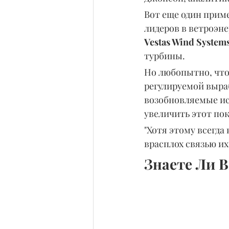
Вот еще один приме
лидеров в ветроэне
Vestas Wind System
турбины.
Но любопытно, что
регулируемой выраб
возобновляемые ист
увеличить этот пока
"Хотя этому всегда
врасплох связью их
Знаете Ли 