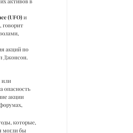
их активов в 
ace (UFO)
 и 
, говорит 
волами, 
я акций по 
ал Джонсон.
 или 
а опасность 
шие акции 
форумах, 
оды, которые, 
ы могли бы 