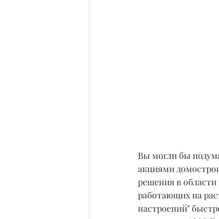
Вы могли бы подума
акциями домострои
решения в области 
работающих на рас
настроений" быстр