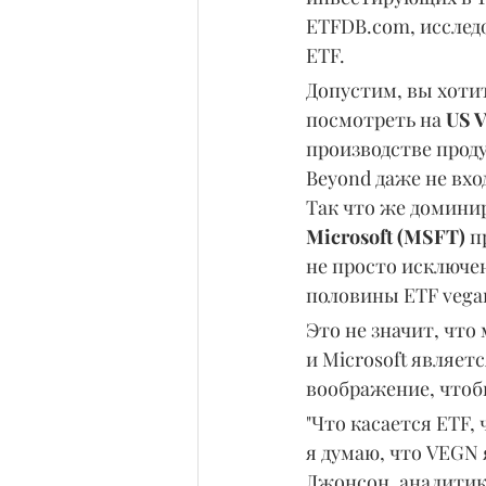
ETFDB.com, исследо
ETF.
Допустим, вы хоти
посмотреть на 
US V
производстве проду
Beyond даже не вхо
Так что же доминир
Microsoft (MSFT) 
п
не просто исключе
половины ETF vegan
Это не значит, чт
и Microsoft являет
воображение, чтобы
"Что касается ETF,
я думаю, что VEGN 
Джонсон, аналитик 