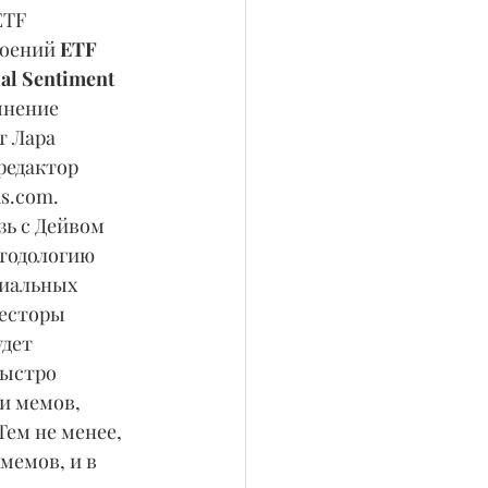
ETF 
оений 
ETF 
al Sentiment 
мнение 
 Лара 
редактор 
s.com.
зь с Дейвом 
тодологию 
иальных 
есторы 
дет 
быстро 
 мемов, 
ем не менее, 
мемов, и в 