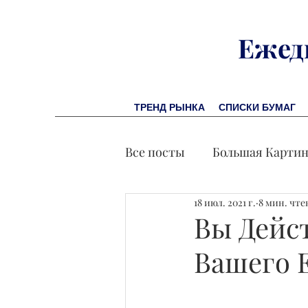
Ежед
ТРЕНД РЫНКА
СПИСКИ БУМАГ
Все посты
Большая Карти
18 июл. 2021 г.
8 мин. чт
Заметки финсоветника
Вы Дейс
Вашего 
Лидеры И Успех
Экон