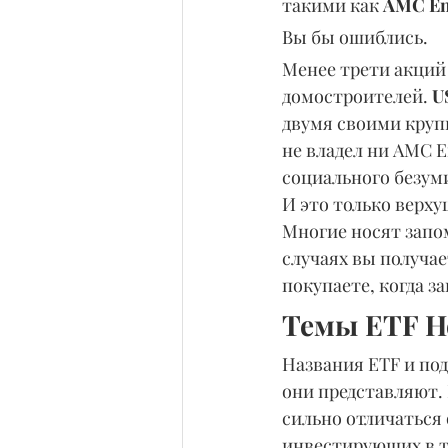
такими как 
AMC En
Вы бы ошиблись.
Менее трети акций
домостроителей. 
U
двумя своими круп
не владел ни AMC E
социального безуми
И это только верху
Многие носят запо
случаях вы получает
покупаете, когда з
Темы ETF Н
Названия ETF и по
они представляют. И
сильно отличаться 
инвестирующих в ту