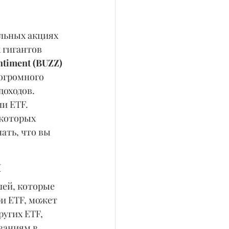
альных акциях 
 гигантов 
ntiment (BUZZ) 
огромного 
доходов.
и ETF. 
которых 
ать, что вы 
я
ей, которые 
ри ETF, может 
угих ETF, 
ваниям в 