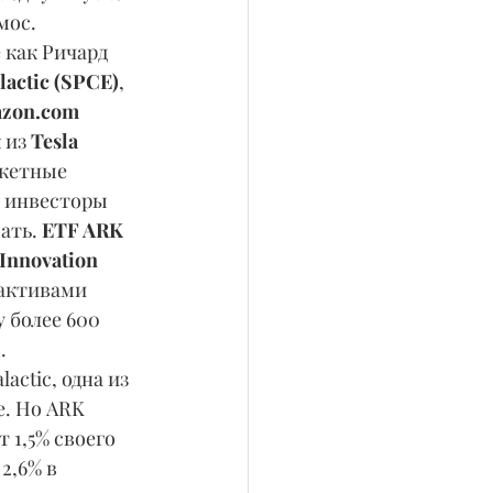
мос. 
 как Ричард 
alactic (SPCE)
, 
zon.com 
 из 
Tesla 
акетные 
 инвесторы 
ать. 
ETF ARK 
Innovation 
активами 
 более 600 
.
ctic, одна из 
. Но ARK 
 1,5% своего 
 2,6% в 