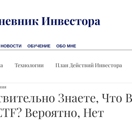
невник Инвестора
НОВОСТИ
ОБУЧЕНИЕ
ОБО МНЕ
на
Технологии
План Действий Инвестора
ения
Обучение
Новости
Новая Америка
Пр
твительно Знаете, Что 
ETF? Вероятно, Нет
омика
Акция дня