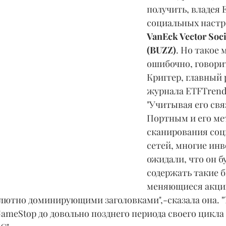
получить, владея 
социальных настр
VanEck Vector Soci
(BUZZ)
. Но такое 
ошибочно, говорит
Криггер, главный 
журнала ETFTrend
"Учитывая его свя
Портным и его ме
сканирования соц
сетей, многие инв
ожидали, что он бу
содержать такие 
меняющиеся акции
лютно доминирующими заголовками",-сказала она. "Т
ameStop до довольно позднего периода своего цикла 