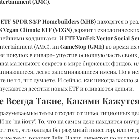
tertainment (AMC)
.
 
ETF SPDR S&P Homebuilders (XHB)
 находятся в ре
S Vegan Climate ETF (VEGN)
 держит технологических
нейшими холдингами. И 
ETF VanEck Vector Social Se
ntertainment (AMC), ни 
GameStop (GME) 
во время их 
я покупок в январе- упустив основную часть своих 
шка маленького секрета в мире биржевых фондов, ил
минающиеся, легко запоминающиеся имена. Но в не
е не то, что думаете. И сейчас, как никогда важно зн
апускаются десятки новых ETF и вливаются деньги.
е Всегда Такие, Какими Кажутс
дразумеваемые темы отходят от инвестиционных цел
 не "на йоту". То, что на самом деле находится внут
от того, что ожидал бы разумный инвестор, или от др
 же тему, говорит Дейв Надиг, директор по исследо