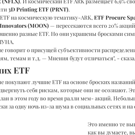
x (NFLX)
. И космический ETF ARK размещает 6,9% сво
ти 
3D Printing ETF (PRNT)
.
 ETF на космическую тематику-ARK, 
ETF Procure Sp
 Innovators (MOON)
 — пересекаются всего 20% акций
ршенно разные ETF. Но они украшены броскими сим
ЛУНА.
ие говорит о присущей субъективности распределени
ям, темам и т.д. — Мнения будут отличаться", - сказ
их ETF
е покупают лучшие ETF на основе броских названий
двергнуть себя рискам, которые они не осознают. Эт
ан в этом году во время ралли мем- акций. Неболь
ки за одну ночь из-за шума в социальных сетях и на 
Это именно те выг
как вы думаете, в