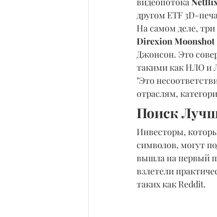
видеопотока 
Netfli
другом ETF 3D-печа
На самом деле, три
Direxion Moonshot
Джонсон. Это сове
такими как НЛО и 
"Это несоответств
отраслям, категори
Поиск Лучш
Инвесторы, которы
символов, могут по
вышла на первый пл
взлетели практичес
таких как Reddit.