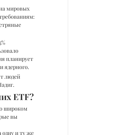
 на мировых 
 требованиям: 
ветряные 
5% 
ьзовало 
ия планирует 
 и ядерного.
т людей 
Надиг.
ших ETF?
 о широком 
рые вы 
 
одну и ту же 