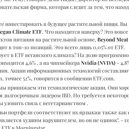
вательская фирма, которая следит за тем, что наход
те инвестировать в будущее растительной пищи. Вы
egan Climate ETF
. Что находится наверху? Это вовсе 
ктов питания на растительной основе, 
Beyond Meat
дит в топ-10 позиций. Это всего лишь 0,05% от ETF.
ует в ETF веганского климата? На долю программног
риходится 4,6% , а на чипмейкера 
Nvidia (NVDA)
 - 4,
ния. Акции информационных технологий составляют
, точнее 52%, говорится в сообщении ETF.com.
о мы принижаем эти технологические акции. Они хор
ся долгосрочным лидером IBD. Но требуется некоторо
 уловить связь с вегетарианством .
 чьи портфели соответствуют их ярлыкам также как с
является худшим нарушителем, но он не одинок", - г
ETF в Morningstar.