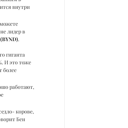
ится внутри 
 можете 
не лидер в 
 (BYND)
. 
о гиганта 
8%. И это тоже 
 более 
ошо работают, 
е 
едло- корове, 
оворит Бен 