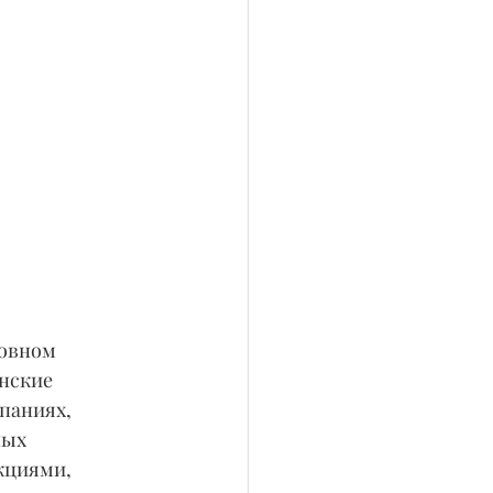
новном 
нские 
паниях, 
ных 
кциями, 