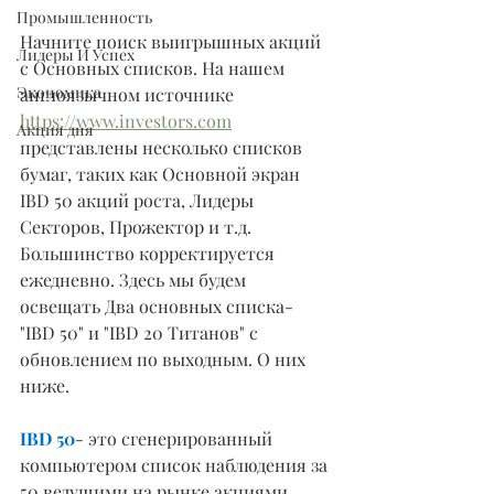
Промышленность
Начните поиск выигрышных акций 
Лидеры И Успех
с Основных списков. На нашем 
Экономика
англоязычном источнике 
https://www.investors.com
Акция дня
представлены несколько списков 
бумаг, таких как Основной экран 
IBD 50 акций роста, Лидеры 
Секторов, Прожектор и т.д. 
Большинство корректируется 
ежедневно. Здесь мы будем 
освещать Два основных списка- 
"IBD 50" и "IBD 20 Титанов" с 
обновлением по выходным. О них 
ниже.
IBD 50
- это сгенерированный 
компьютером список наблюдения за 
50 ведущими на рынке акциями 