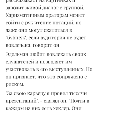
заводит живой диалог с группой. 
Харизматичным ораторам может 
сойти с рук чтение нотаций, но 
даже они могут скатиться в 
"бубнеж", если аудитория не будет 
вовлечена, говорит он.
Эдельман любит вовлекать своих 
слушателей и позволяет им 
участвовать в его выступлениях. Но 
он признает, что это сопряжено с 
риском.
"За свою карьеру я провел тысячи 
презентаций", - сказал он. "Почти в 
каждом из них есть хеклер. Они 
хотят доказать, что они умнее меня. 
Почти всегда в первом ряду сидит 
мужчина, поэтому я нейтрализую 
их" с самого начала.