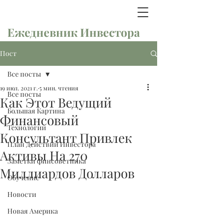
Ежедневник Инвестора
Пост
Все посты
19 июл. 2021 г.
5 мин. чтения
Все посты
Как Этот Ведущий
Большая Картина
Финансовый
Технологии
Консультант Привлек
План Действий Инвестора
Активы На 270
Заметки финсоветника
Миллиардов Долларов
Обучение
Новости
Новая Америка