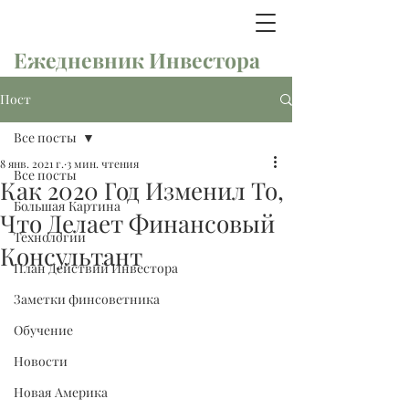
Ежедневник Инвестора
Пост
Все посты
8 янв. 2021 г.
3 мин. чтения
Все посты
Как 2020 Год Изменил То,
Большая Картина
Что Делает Финансовый
Технологии
Консультант
План Действий Инвестора
Заметки финсоветника
Обучение
Новости
Новая Америка