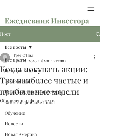
Ежедневник Инвестора
Пост
Все посты
Грэг О'Нил
Все посты
23 нояб. 2020 г.
6 мин. чтения
Когда покупать акции:
Большая Картина
Три наиболее частые и
Технологии
прибыльные модели
План Действий Инвестора
Обновлено:
11 февр. 2021 г.
Заметки финсоветника
Обучение
Новости
Новая Америка