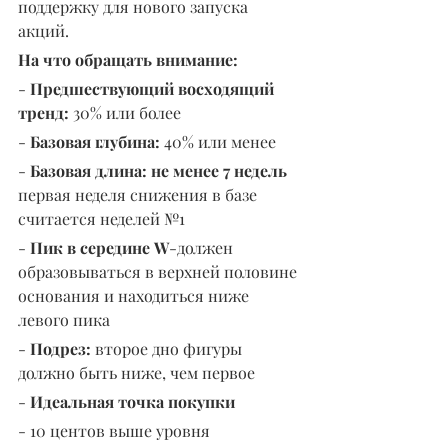
поддержку для нового запуска 
акций.
На что обращать внимание:
- 
Предшествующий восходящий 
тренд:
 30% или более
- 
Базовая глубина:
 40% или менее
- 
Базовая длина: не менее 7 недель
первая неделя снижения в базе 
считается неделей №1
- 
Пик в середине W
-должен 
образовываться в верхней половине 
основания и находиться ниже 
левого пика
- 
Подрез:
 второе дно фигуры 
должно быть ниже, чем первое
- 
Идеальная точка покупки
- 10 центов выше уровня 