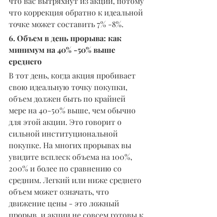
что вас вытряхнут из акций, потому 
что коррекция обратно к идеальной 
точке может составить 7% -8%.
6. Объем в день прорыва: как 
минимум на 40% -50% выше 
среднего
В тот день, когда акция пробивает 
свою идеальную точку покупки, 
объем должен быть по крайней 
мере на 40-50% выше, чем обычно 
для этой акции. Это говорит о 
сильной институциональной 
покупке. На многих прорывах вы 
увидите всплеск объема на 100%, 
200% и более по сравнению со 
средним. Легкий или ниже среднего 
объем может означать, что 
движение цены - это ложный 
прорыв, и акции не совсем готовы к 