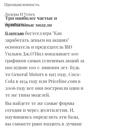
Промышленность
Лидеры И Успех
Три наиболее частые и 
Экономика
прибыльные модели
В начале бестселлера "Как 
Акция дня
заработать деньги на акциях" 
основатель и председатель IBD 
Уильям Дж.О'Нил показывает 100 
графиков самых успешных акций за 
последние 100 с лишним лет. Будь 
то General Motors в 1915 году, Coca-
Cola в 1934 году или Priceline.com в 
2006 году все они построили одни и 
те же типы моделей.
Вы найдете те же самые формы 
сегодня и через десятилетия. И, 
научившись определять эти базы, 
вы сможете рано входить в лучшие 