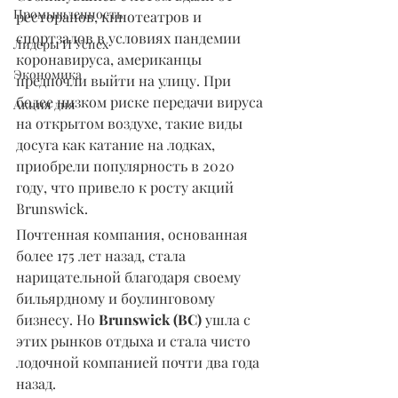
Промышленность
ресторанов, кинотеатров и 
спортзалов в условиях пандемии 
Лидеры И Успех
коронавируса, американцы 
Экономика
предпочли выйти на улицу. При 
более низком риске передачи вируса 
Акция дня
на открытом воздухе, такие виды 
досуга как катание на лодках, 
приобрели популярность в 2020 
году, что привело к росту акций 
Brunswick.
Почтенная компания, основанная 
более 175 лет назад, стала 
нарицательной благодаря своему 
бильярдному и боулинговому 
бизнесу. Но 
Brunswick (BC) 
ушла с 
этих рынков отдыха и стала чисто 
лодочной компанией почти два года 
назад.