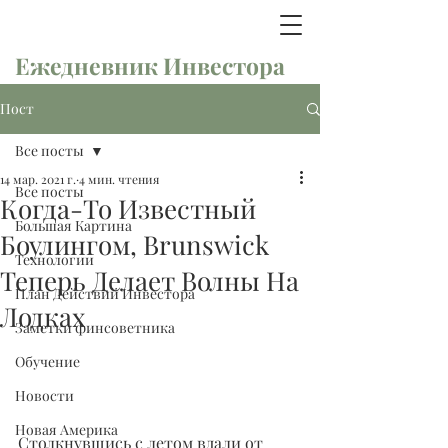
Ежедневник Инвестора
Пост
Все посты
14 мар. 2021 г.
4 мин. чтения
Все посты
Когда-То Известный
Большая Картина
Боулингом, Brunswick
Технологии
Теперь Делает Волны На
План Действий Инвестора
Лодках
Заметки финсоветника
Обучение
Новости
Новая Америка
Столкнувшись с летом вдали от 