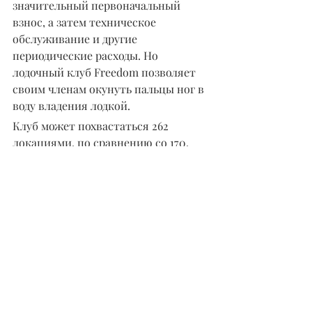
значительный первоначальный 
взнос, а затем техническое 
обслуживание и другие 
периодические расходы. Но 
лодочный клуб Freedom позволяет 
своим членам окунуть пальцы ног в 
воду владения лодкой.
Клуб может похвастаться 262 
локациями, по сравнению со 170, 
которые он имел, когда был куплен 
Brunswick в 2019 году. Членские 
взносы включают единовременный 
взнос в размере 3000 долларов и 
ежемесячные платежи от 300 до 500 
долларов в зависимости от 
местоположения. В настоящее 
время число членов клуба 
составляет более 38 000 человек, и 
они проходят обучение, осваивая 