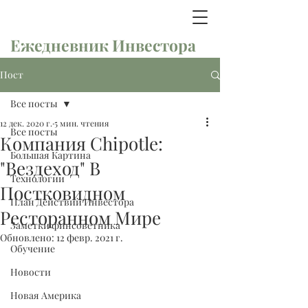
Ежедневник Инвестора
Пост
Все посты
12 дек. 2020 г.
5 мин. чтения
Все посты
Компания Chipotle:
Большая Картина
"Вездеход" В
Технологии
Постковидном
План Действий Инвестора
Ресторанном Мире
Заметки финсоветника
Обновлено:
12 февр. 2021 г.
Обучение
Новости
Новая Америка