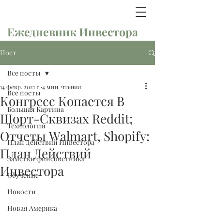
Ежедневник Инвестора
Пост
Все посты
14 февр. 2021 г.
4 мин. чтения
Все посты
Конгресс Копается В
Большая Картина
Шорт-Сквизах Reddit;
Технологии
Отчеты Walmart, Shopify:
План Действий Инвестора
План Действий
Заметки финсоветника
Инвестора
Обучение
Новости
Новая Америка