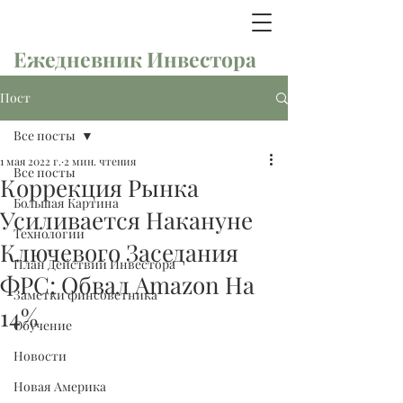
Ежедневник Инвестора
Пост
Все посты
1 мая 2022 г.
2 мин. чтения
Все посты
Коррекция Рынка
Большая Картина
Усиливается Накануне
Технологии
Ключевого Заседания
План Действий Инвестора
ФРС; Обвал Amazon На
Заметки финсоветника
14%
Обучение
Новости
Новая Америка