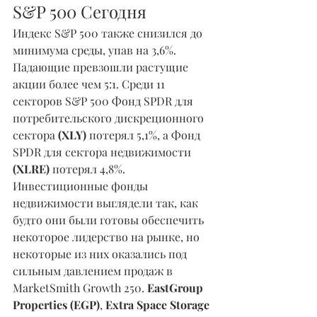
S&P 500 Сегодня
Индекс S&P 500 также снизился до 
минимума среды, упав на 3,6%. 
Падающие превзошли растущие 
акции более чем 5:1. Среди 11 
секторов S&P 500 Фонд SPDR для 
потребительского дискреционного 
сектора
 (XLY) 
потерял 5,1%, а Фонд 
SPDR для сектора недвижимости
(XLRE) 
потерял 4,8%.
Инвестиционные фонды 
недвижимости выглядели так, как 
будто они были готовы обеспечить 
некоторое лидерство на рынке, но 
некоторые из них оказались под 
сильным давлением продаж в 
MarketSmith Growth 250. 
EastGroup 
Properties (EGP)
, 
Extra Space Storage 