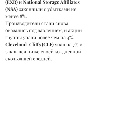
(EXR)
 и 
National Storage Affiliates 
(NSA)
 закончили с убытками не 
менее 8%.
Производители стали снова 
оказались под давлением, и акции 
группы упали более чем на 4%. 
Cleveland-Cliffs (CLF) 
упал на 7% и 
закрылся ниже своей 50-дневной 
скользящей средней.
В группе удобрений
 Intrepid Potash 
(IPI) 
потерял позиции девятую 
сессию подряд и закрылся ниже 
своей 50-дневной отметки. 