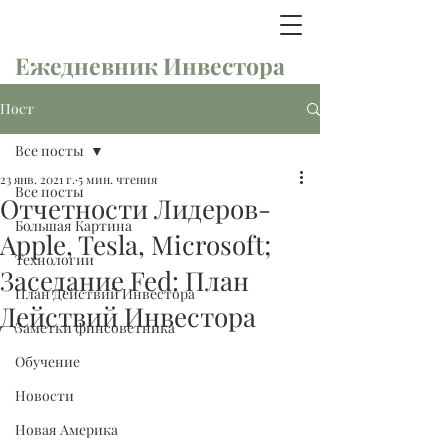
Ежедневник Инвестора
Пост
Все посты
23 янв. 2021 г.
5 мин. чтения
Все посты
Отчетности Лидеров-
Большая Картина
Apple, Tesla, Microsoft;
Технологии
Заседание Fed: План
План Действий Инвестора
Действий Инвестора
Заметки финсоветника
Обучение
Новости
Новая Америка