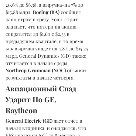
20,6% до $6,38, а выручка-на 7% до 
$15,88 млрд. 
Boeing (BA)
 сообщит 
рано утром в среду. Уолл-стрит 
ожидает, что потери на акцию 
сократятся до $1,60 с $2,33 в 
предыдущем квартале, в то время 
как выручка упадет на 4,8% до $15,25 
млрд. General Dynamics (GD) также 
отчитается в начале среды. 
Northrop Grumman (NOC)
 объявит 
результаты в начале четверга.
Авиационный Спад 
Ударит По GE, 
Raytheon 
General Electric (GE)
 даст отчёт в 
начале вторника, и ожидается, что 
EPS упадет на 62% до 8 центов, а 