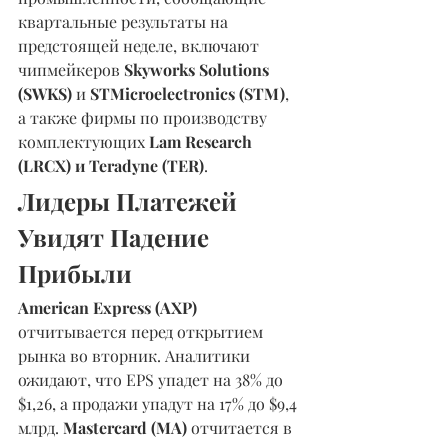
квартальные результаты на 
предстоящей неделе, включают 
чипмейкеров 
Skyworks Solutions 
(SWKS)
 и 
STMicroelectronics (STM)
, 
а также фирмы по производству 
комплектующих 
Lam Research 
(LRCX) и Teradyne (TER)
.
Лидеры Платежей 
Увидят Падение 
Прибыли
American Express (AXP)
отчитывается перед открытием 
рынка во вторник. Аналитики 
ожидают, что EPS упадет на 38% до 
$1,26, а продажи упадут на 17% до $9,4 
млрд. 
Mastercard (MA) 
отчитается в 