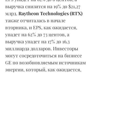
выручка снизится на 19% до $21,27 
млрд. 
Raytheon Technologies (RTX)
также отчиталась в начале 
вторника, и EPS, как ожидается, 
упадет на 62% до 73 центов, а 
выручка упадет на 17% до 16,3 
миллиарда долларов. Инвесторы 
могут сосредоточиться на бизнесе 
GE по возобновляемым источникам 
энергии, который, как ожидается, 
выиграет от климатической 
программы администрации 
Байдена. Как и GE, Raytheon 
пострадал от краха глобальных 
авиаперевозок и проблем Boeing. 
Промышленные гиганты 
агрессивно сокращают расходы, 
чтобы смягчить последствия 