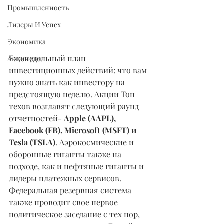
Промышленность
Лидеры И Успех
Экономика
Еженедельный план 
Акция дня
инвестиционных действий: что вам 
нужно знать как инвестору на 
предстоящую неделю. Акции Топ 
техов возглавят следующий раунд 
отчетностей- 
Apple (AAPL), 
Facebook (FB), Microsoft (MSFT) и 
Tesla (TSLA)
. Аэрокосмические и 
оборонные гиганты также на 
подходе, как и нефтяные гиганты и 
лидеры платежных сервисов. 
Федеральная резервная система 
также проводит свое первое 
политическое заседание с тех пор, 