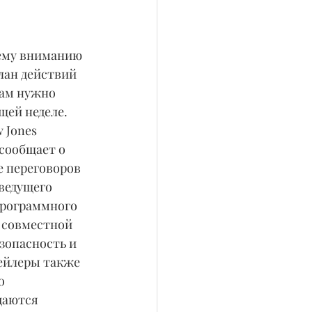
ему вниманию 
ан действий 
вам нужно 
щей неделе. 
 Jones 
 сообщает о 
 переговоров 
ведущего 
рограммного 
 совместной 
зопасность и 
ейлеры также 
o 
даются 