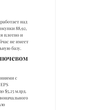
работает над 
купки 88,92, 
ся плотно и 
йчас не имеет 
ьную базу.
лючевом 
ниями с 
 EPS 
 $5,25 млрд. 
воначального 
ую 