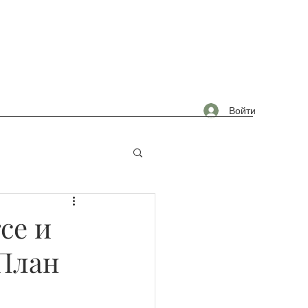
Войти
омышленность
ce и
План