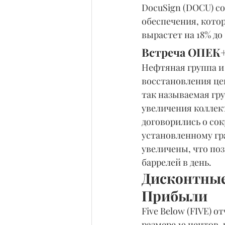
DocuSign (DOCU) со
обеспечения, кото
вырастет на 18% до 
Встреча ОПЕК
Нефтяная группа и 
восстановления це
так называемая гр
увеличения коллект
договорились о сок
установленному гр
увеличены, что по
баррелей в день.
Дисконтные
Прибыли
Five Below (FIVE) о
размере 19 центов, 