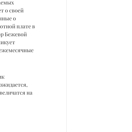
аемых 
т о своей 
нные о 
отной плате в 
ор Бежевой 
икует 
 ежемесячные 
ик 
ожидается, 
величатся на 