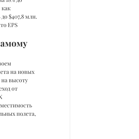
 как 
до $407,8 млн. 
то EPS 
Самому 
воем 
ета на новых 
на высоту 
ход от 
X 
вместимость 
льных полета, 