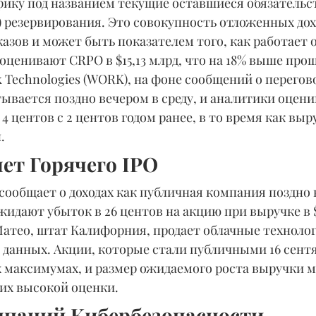
рику под названием текущие оставшиеся обязательст
 резервирования. Это совокупность отложенных дох
азов и может быть показателем того, как работает 
оценивают CRPO в $15,13 млрд, что на 18% выше про
ck Technologies (WORK), на фоне сообщений о перегов
ывается поздно вечером в среду, и аналитики оцени
 4 центов с 2 центов годом ранее, в то время как выр
.
ет Горячего IPO 
сообщает о доходах как публичная компания поздно 
жидают убыток в 26 центов на акцию при выручке в $ 
атео, штат Калифорния, продает облачные технолог
 данных. Акции, которые стали публичными 16 сентя
х максимумах, и размер ожидаемого роста выручки 
их высокой оценки.
паний Кибербезопасности