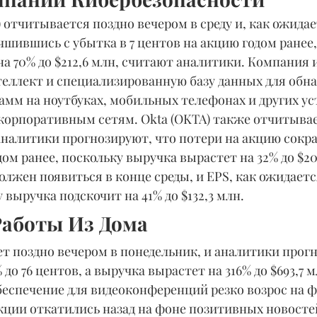
 отчитывается поздно вечером в среду и, как ожидае
шившись с убытка в 7 центов на акцию годом ранее,
а 70% до $212,6 млн, считают аналитики. Компания 
еллект и специализированную базу данных для обн
мм на ноутбуках, мобильных телефонах и других ус
корпоративным сетям. Okta (OKTA) также отчитывае
 аналитики прогнозируют, что потери на акцию сократ
дом ранее, поскольку выручка вырастет на 32% до $20
должен появиться в конце среды, и EPS, как ожидаетс
 выручка подскочит на 41% до $132,3 млн.
аботы Из Дома 
т поздно вечером в понедельник, и аналитики прогн
 до 76 центов, а выручка вырастет на 316% до $693,7 м
беспечение для видеоконференций резко возрос на 
кции откатились назад на фоне позитивных новостей