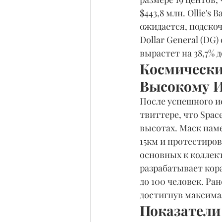
$443,8 млн. Ollie's 
ожидается, подскочи
Dollar General (DG
вырастет на 38,7% д
Космически
Высокому И
После успешного и
твиттере, что Spac
высотах. Маск нам
15км и протестиров
основных к коллект
разрабатывает кор
до 100 человек. Ра
достигнув максима
Показатели