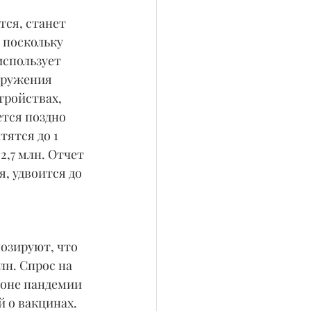
тся, станет 
 поскольку 
использует 
аружения 
тройствах, 
тся поздно 
ятся до 1 
2,7 млн. Отчет 
я, удвоится до 
озируют, что 
лн. Спрос на 
фоне пандемии 
 о вакцинах. 