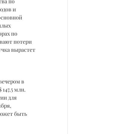
ва по 
одов и 
основной 
шлых 
орах по 
вают потери 
учка вырастет 
вечером в 
147,5 млн. 
ии для 
бря, 
может быть 