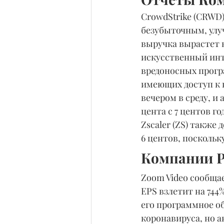
CrowdStrike (CRWD)
безубыточным, улуч
выручка вырастет н
искусственный инт
вредоносных програ
имеющих доступ к 
вечером в среду, и
цента с 7 центов го
Zscaler (ZS) также 
6 центов, поскольку
Компании Р
Zoom Video сообщае
EPS взлетит на 744%
его программное о
коронавируса, но а