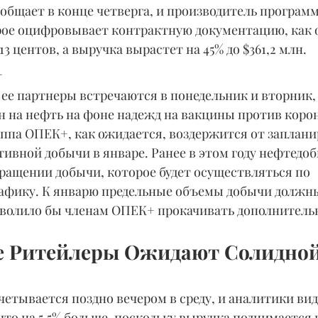
общает в конце четверга, и производитель программ
рое оцифровывает контрактную документацию, как 
13 центов, а выручка вырастет на 45% до $361,2 млн.
+
ее партнеры встречаются в понедельник и вторник, 
н на нефть на фоне надежд на вакцины против корон
уппа ОПЕК+, как ожидается, воздержится от заплани
ивной добычи в январе. Ранее в этом году нефтедо
ращении добычи, которое будет осуществляться по 
афику. К январю предельные объемы добычи должн
зволило бы членам ОПЕК+ прокачивать дополнительн
 Ритейлеры Ожидают Солидной
тчетывается поздно вечером в среду, и аналитики вид
что на 5,5% больше, поскольку выручка поднимается н