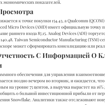
х экономических показателей.
Просмотра
ижается к точке покупки 154.43, а Qualcomm (QCOM) 
anced Micro Devices (AMD) имеет официальную точку по
ше раннего входа 87,15. Analog Devices (ADI) торгует
140.48. Taiwan Semiconductor Manufacturing (TSM) се
 вскоре может сформировать консолидацию или реал
, Отчетность С Информацией О К
и
аммного обеспечения для управления взаимоотноше
ется поздно вечером во вторник, и ожидается, что
ым на уровне 75 центов, а выручка вырастет на 16% до
сообщить о большой инвестиционной прибыли от пер
ения Snowflake. Аналитики также отслеживают нов