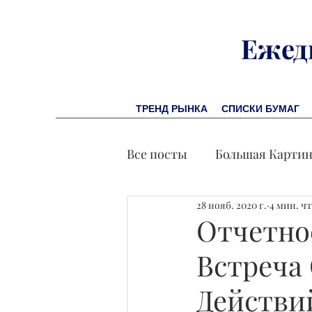
Ежед
ТРЕНД РЫНКА
СПИСКИ БУМАГ
Все посты
Большая Карти
28 нояб. 2020 г.
4 мин. ч
Заметки финсоветника
Отчетнос
Встреча
Лидеры И Успех
Экон
Действи