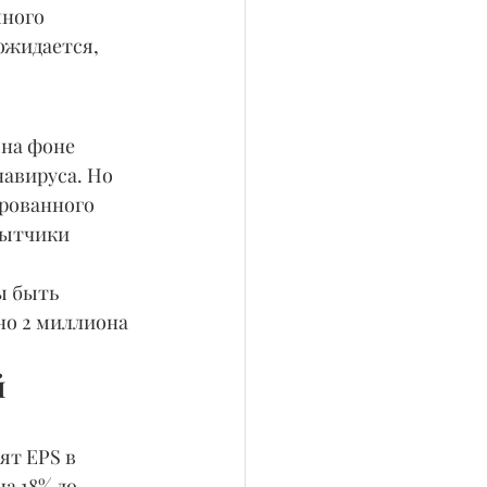
ного 
ожидается, 
на фоне 
авируса. Но 
рованного 
бытчики 
ы быть 
о 2 миллиона 
 
ят EPS в 
а 18% до 