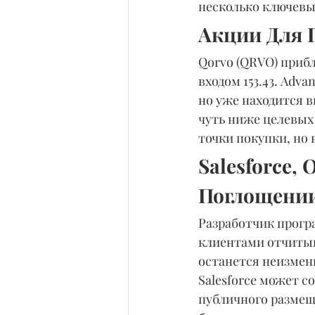
несколько ключевы
Акции Для 
Qorvo (QRVO) прибл
входом 153.43. Adv
но уже находится вы
чуть ниже целевых 
точки покупки, но
Salesforce
Поглощени
Разработчик прогр
клиентами отчитыва
останется неизменн
Salesforce может 
публичного размещ