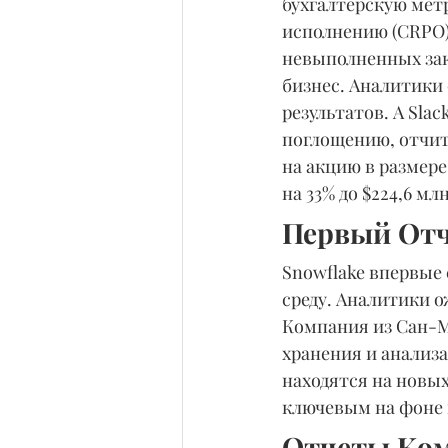
бухгалтерскую мет
исполнению (CRPO)
невыполненных зак
бизнес. Аналитики 
результатов. А Sla
поглощению, отчит
на акцию в размере
на 33% до $224,6 млн
Первый Отч
Snowflake впервые 
среду. Аналитики о
Компания из Сан-М
хранения и анализа
находятся на новы
ключевым на фоне 
Отчеты Ком