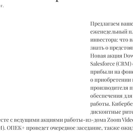
 г.
Предлагаем ваш
еженедельный пл
инвестора: что 
знать о предстоя
Новая акция Dow
Salesforce (CRM)
прибыли на фоне
о приобретении 
производителя п
обеспечения для
работы. Кибербе
дисконтные рит
сте с ведущими акциями работы-из-дома Zoom Vide
). ОПЕК+ проведет очередное заседание, также ожи