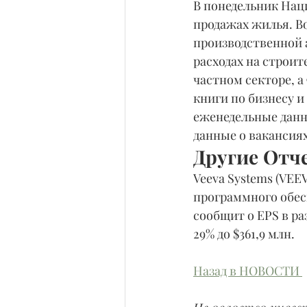
В понедельник Нац
продажах жилья. В
производственной 
расходах на строит
частном секторе, а
книги по бизнесу 
еженедельные данны
данные о вакансиях
Другие Отч
Veeva Systems (VEE
программного обесп
сообщит о EPS в ра
29% до $361,9 млн.
Назад в НОВОСТИ 