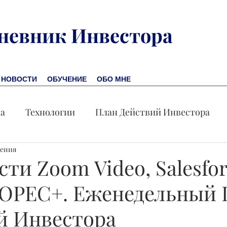
невник Инвестора
НОВОСТИ
ОБУЧЕНИЕ
ОБО МНЕ
на
Технологии
План Действий Инвестора
тения
Обучение
Новости
Новая Америка
Пр
ти Zoom Video, Salesfor
 OPEC+. Еженедельный 
омика
Акция дня
й Инвестора