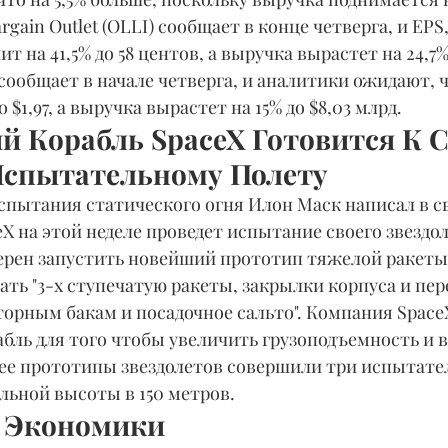
Bargain Outlet (OLLI) сообщает в конце четверга, и EPS,
т на 41,5% до 58 центов, а выручка вырастет на 24,7% 
) сообщает в начале четверга, и аналитики ожидают, ч
о $1,97, а выручка вырастет на 15% до $8,03 млрд.
й Корабль SpaceX Готовится К 
спытательному Полету
спытания статического огня Илон Маск написал в с
eX на этой неделе проведет испытание своего звездол
ерен запустить новейший прототип тяжелой ракеты 
ать "3-х ступечатую ракеты, закрылки корпуса и пере
орным бакам и посадочное сальто". Компания Space
абль для того чтобы увеличить грузоподъемность и 
нее прототипы звездолетов совершили три испытате
льной высоты в 150 метров.
 Экономики