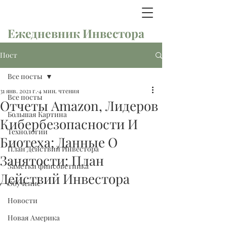
Ежедневник Инвестора
Пост
Все посты
31 янв. 2021 г.
4 мин. чтения
Все посты
Отчеты Amazon, Лидеров
Большая Картина
Кибербезопасности И
Технологии
Биотеха; Данные О
План Действий Инвестора
Занятости: План
Заметки финсоветника
Действий Инвестора
Обучение
Новости
Новая Америка