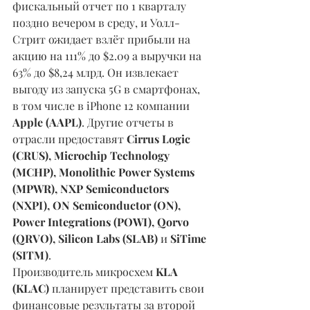
фискальный отчет по 1 кварталу 
поздно вечером в среду, и Уолл-
Стрит ожидает взлёт прибыли на 
акцию на 111% до $2.09 а выручки на 
63% до $8,24 млрд. Он извлекает 
выгоду из запуска 5G в смартфонах, 
в том числе в iPhone 12 компании 
Apple (AAPL)
. Другие отчеты в 
отрасли предоставят 
Cirrus Logic 
(CRUS), Microchip Technology 
(MCHP), Monolithic Power Systems 
(MPWR), NXP Semiconductors 
(NXPI), ON Semiconductor (ON), 
Power Integrations (POWI), Qorvo 
(QRVO), Silicon Labs (SLAB) 
и 
SiTime 
(SITM)
.
Производитель микросхем 
KLA 
(KLAC)
 планирует представить свои 
финансовые результаты за второй 