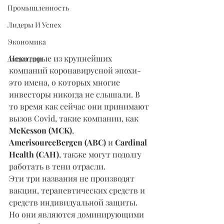
Промышленность
Лидеры И Успех
Экономика
Некоторые из крупнейших 
Акция дня
компаний коронавирусной эпохи- 
это имена, о которых многие 
инвесторы никогда не слышали. В 
то время как сейчас они принимают 
вызов Covid, такие компании, как 
McKesson (MCK)
, 
AmerisourceBergen (ABC)
 и 
Cardinal 
Health (CAH)
, также могут подолгу 
работать в тени отрасли.
Эти три названия не производят 
вакцин, терапевтических средств и 
средств индивидуальной защиты. 
Но они являются доминирующими 