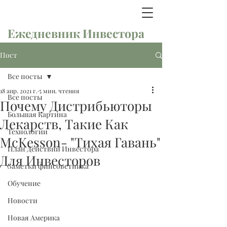
Ежедневник Инвестора
Пост
Все посты
18 апр. 2021 г.
5 мин. чтения
Все посты
Почему Дистрибьюторы
Большая Картина
Лекарств, Такие Как
Технологии
McKesson- "Тихая Гавань"
План Действий Инвестора
Для Инвесторов
Заметки финсоветника
Обучение
Новости
Новая Америка