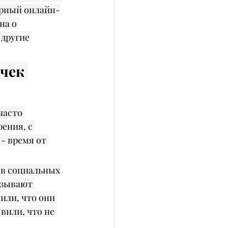
орный онлайн-
на о 
другие 
чек 
часто 
ения, с 
- время от 
в социальных 
азывают 
или, что они 
вили, что не 