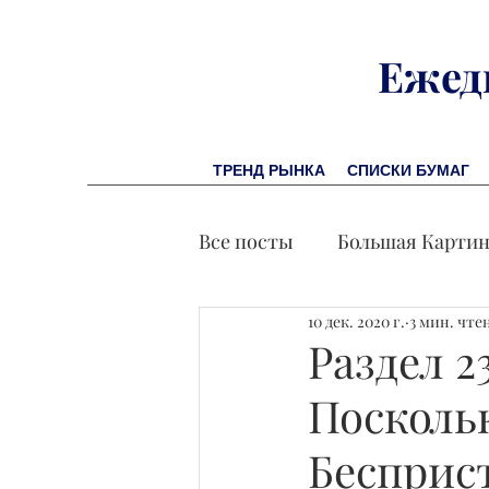
Ежед
ТРЕНД РЫНКА
СПИСКИ БУМАГ
Все посты
Большая Карти
10 дек. 2020 г.
3 мин. чте
Заметки финсоветника
Раздел 
Посколь
Лидеры И Успех
Экон
Бесприс