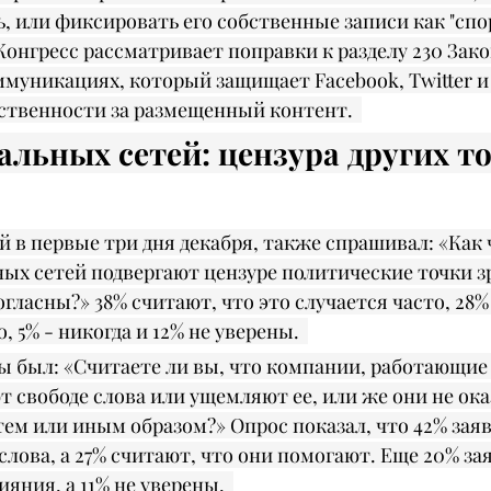
ь, или фиксировать его собственные записи как "сп
 Конгресс рассматривает поправки к разделу 230 Зако
муникациях, который защищает Facebook, Twitter и 
ственности за размещенный контент.  
льных сетей: цензура других то
 в первые три дня декабря, также спрашивал: «Как 
х сетей подвергают цензуре политические точки зр
гласны?» 38% считают, что это случается часто, 28% 
, 5% - никогда и 12% не уверены.  
 был: «Считаете ли вы, что компании, работающие 
т свободе слова или ущемляют ее, или же они не ок
ем или иным образом?» Опрос показал, что 42% заяв
лова, а 27% считают, что они помогают. Еще 20% зая
яния, а 11% не уверены.  