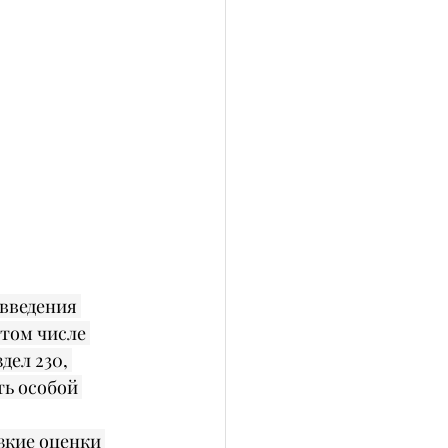
введения 
том числе 
ел 230, 
ть особой 
зкие оценки 