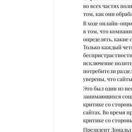
во всех частях пол
том, как они обраб
В ходе онлайн-опро
в том, что компани
определять, какие 
Только каждый чет
беспристрастности,
исключение полити
потребители раздел
уверены, что сайты
Это был один из не
занимающихся соци
критике со стороны
сайтах. Во время п
критике со стороны
Президент Дональд 