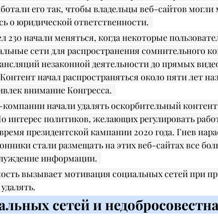
ботали его так, чтобы владельцы веб-сайтов могли 
сь о юридической ответственности.  
ел 230 начали меняться, когда некоторые пользовате
альные сети для распространения сомнительного ко
рансляций незаконной деятельности до прямых виде
Контент начал распространяться около пяти лет наза
влек внимание Конгресса.  
-компании начали удалять оскорбительный контент 
 Но интерес политиков, желающих регулировать рабо
 время президентской кампании 2020 года. Гнев нарас
онники стали размещать на этих веб-сайтах все бо
блуждение информации.  
ость вызывает мотивация социальных сетей при пр
 удалять.
альных сетей и недобросовестна