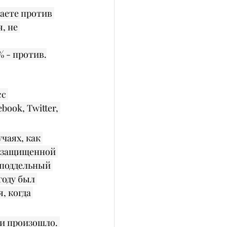
аете против 
, не 
% - против.
с 
ook, Twitter, 
чаях, как 
, защищенной 
 поддельный 
году был 
, когда 
 и произошло. 