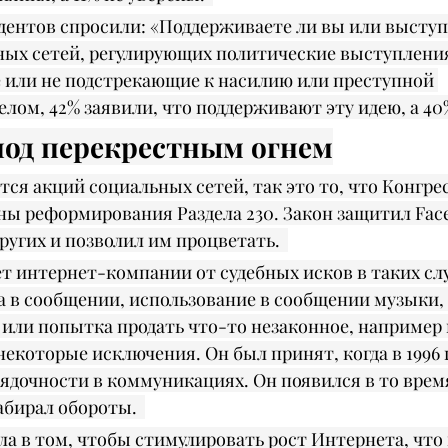
ндентов спросили: «Поддерживаете ли вы или выступ
ых сетей, регулирующих политические выступления
или не подстрекающие к насилию или преступной 
елом, 42% заявили, что поддерживают эту идею, а 40
 под перекрестным огнем
тся акций социальных сетей, так это то, что Конгрес
ы реформирования Раздела 230. Закон защитил Faceb
ругих и позволил им процветать.  
т интернет-компании от судебных исков в таких слу
ка в сообщении, использование в сообщении музыки
 или попытка продать что-то незаконное, например
 некоторые исключения. Он был принят, когда в 1996 
ядочности в коммуникациях. Он появился в то время
бирал обороты.  
ла в том, чтобы стимулировать рост Интернета, что