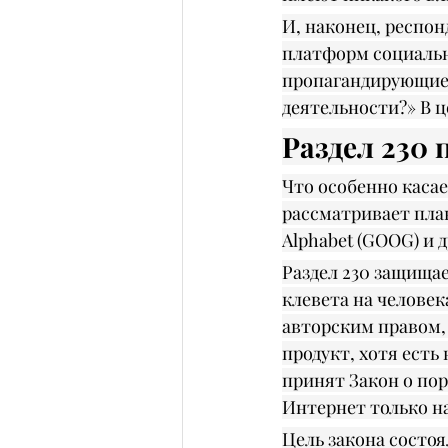
И, наконец, респо
платформ социальн
пропагандирующие 
деятельности?» В ц
Раздел 230
Что особенно касае
рассматривает план
Alphabet (GOOG) и д
Раздел 230 защищае
клевета на челове
авторским правом,
продукт, хотя есть
принят Закон о пор
Интернет только на
Цель закона состоя