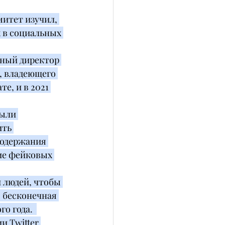
митет изучил, 
 в социальных 
ный директор 
, владеющего 
е, и в 2021 
ыли 
ть 
содержания 
ие фейковых 
 людей, чтобы 
 бесконечная 
о года.  
и Twitter 