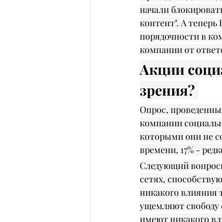
начали блокироват
контент". А теперь
порядочности в ком
компании от ответ
Акции социа
зрения? 
Опрос, проведенный
компании социальны
которыми они не со
времени, 17% - редко
Следующий вопросы
сетях, способствую
никакого влияния т
ущемляют свободу с
имеют никакого вли