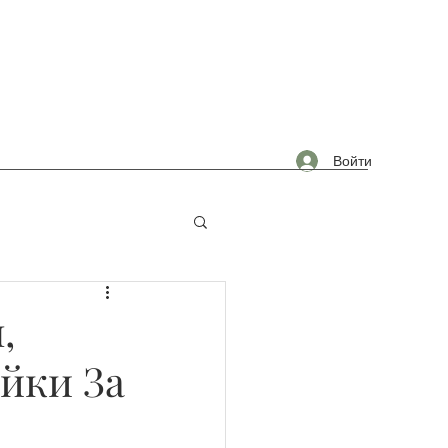
Войти
омышленность
,
йки За