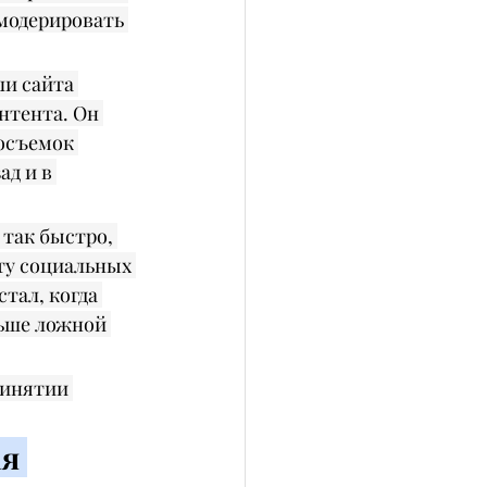
модерировать 
ли сайта 
нтента. Он 
осъемок 
д и в 
так быстро, 
ту социальных 
тал, когда 
льше ложной 
инятии 
я 