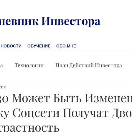
невник Инвестора
НОВОСТИ
ОБУЧЕНИЕ
ОБО МНЕ
на
Технологии
План Действий Инвестора
ния
Обучение
Новости
Новая Америка
Пр
230 Может Быть Изменен
ку Соцсети Получат Дво
омика
Акция дня
трастность