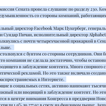
миссия Сената провела слушание по разделу 230. Ко
редумышленность со стороны компаний, работающих
льный директор Facebook Марк Цукерберг, генераль
 и Сундар Пичаи, исполнительный директор Alphabet
олкнулись с почти четырехчасовой прожаркой в Сенат
льше.   
столкнулся с бунтом со стороны сотрудников. Они б
то компания не сделала достаточно, чтобы останови
водящего в заблуждение контента. Много спорного 
литической рекламой. Но это также включало создан
распространяемых в Интернете.  
щие в социальных сетях, активно нанимают тысячи
ложный или вводящий в заблуждение контент. Но это
тся в центре внимания Конгресса в преддверии Новог
ряли 1,9% до 277,92 в среду на фондовом рынке. Акци