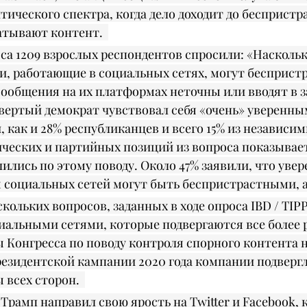
итического спектра, когда дело доходит до беспристр
атывают контент.  
са 1209 взрослых респондентов спросили: «Наскольк
и, работающие в социальных сетях, могут бесприст
сообщения на их платформах неточны или вводят в 
вертый демократ чувствовал себя «очень» уверенным
 как и 28% республиканцев и всего 15% из независим
ческих и партийных позиций из вопроса показывает
ились по этому поводу. Около 47% заявили, что увер
 социальных сетей могут быть беспристрастными, а 4
скольких вопросов, заданных в ходе опроса IBD / TIP
альными сетями, которые подвергаются все более р
 Конгресса по поводу контроля спорного контента н
резидентской кампании 2020 года компании подвергл
 всех сторон.  
Трамп направил свою ярость на Twitter и Facebook, к