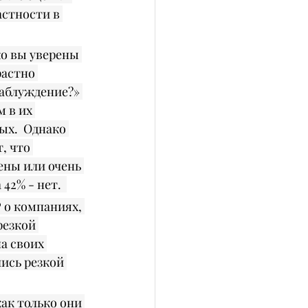
астности в 
о вы уверены 
растно 
заблуждение?» 
 в их 
ых.  Однако 
, что 
ены или очень 
2% - нет.  
P о компаниях, 
езкой 
а своих 
ись резкой 
ак только они 