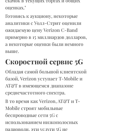
скачок в текущих торгах и общих 
оценках."
Готовясь к аукциону, некоторые 
аналитики с Уолл-Стрит оценили 
ожидаемую цену Verizon C-Band 
примерно в 15 миллиардов долларов, 
а некоторые оценки были немного 
выше.
Скоростной сервис 5G
Обладая самой большой клиентской 
базой, Verizon уступает T-Mobile и 
AT&T в имеющемся диапазоне 
среднечастотного спектра.
В то время как Verizon, AT&T и T-
Mobile строят мобильные 
беспроводные сети 5G с 
использованием низкополосных 
радиоволн, эти услуги 5G не 