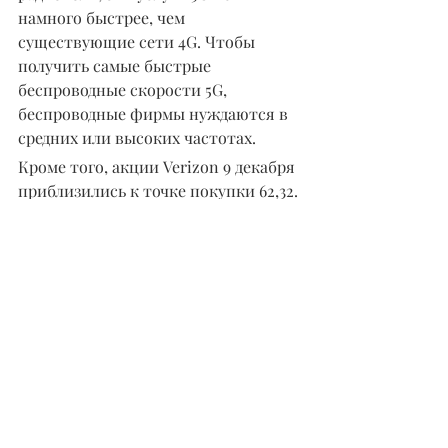
намного быстрее, чем 
существующие сети 4G. Чтобы 
получить самые быстрые 
беспроводные скорости 5G, 
беспроводные фирмы нуждаются в 
средних или высоких частотах.
Кроме того, акции Verizon 9 декабря 
приблизились к точке покупки 62,32. 
Однако Verizon отступила во время 
аукциона.
Кроме того, акции Verizon имеют 
рейтинг относительной силы 
только 16 из наилучших 99. Кроме 
того, AT&T имеет рейтинг 
относительной силы 
разочаровывающие 8.
Акции T-Mobile имеют рейтинг 
относительной силы 72. Однако T-