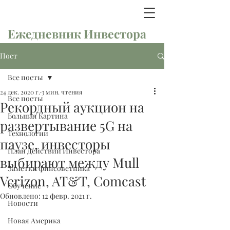
Ежедневник Инвестора
Пост
Все посты
24 дек. 2020 г.
3 мин. чтения
Все посты
Рекордный аукцион на
Большая Картина
развертывание 5G на
Технологии
паузе, инвесторы
План Действий Инвестора
выбирают между Mull
Заметки финсоветника
Verizon, AT&T, Comcast
Обучение
Обновлено:
12 февр. 2021 г.
Новости
Новая Америка