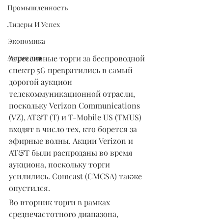
Промышленность
Лидеры И Успех
Экономика
Агрессивные торги за беспроводной 
Акция дня
спектр 5G превратились в самый 
дорогой аукцион 
телекоммуникационной отрасли, 
поскольку Verizon Communications 
(VZ), AT&T (T) и T-Mobile US (TMUS) 
входят в число тех, кто борется за 
эфирные волны. Акции Verizon и 
AT&T были распроданы во время 
аукциона, поскольку торги 
усилились. Comcast (CMCSA) также 
опустился.
Во вторник торги в рамках 
среднечастотного диапазона, 