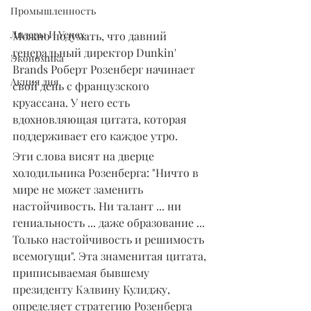
Промышленность
Лидеры И Успех
Можно подумать, что давний 
генеральный директор Dunkin' 
Экономика
Brands Роберт Розенберг начинает 
Акция дня
свой день с французского 
круассана. У него есть 
вдохновляющая цитата, которая 
поддерживает его каждое утро.
Эти слова висят на дверце 
холодильника Розенберга: "Ничто в 
мире не может заменить 
настойчивость. Ни талант ... ни 
гениальность ... даже образование ... 
Только настойчивость и решимость 
всемогущи". Эта знаменитая цитата, 
приписываемая бывшему 
президенту Кэлвину Кулиджу, 
определяет стратегию Розенберга 