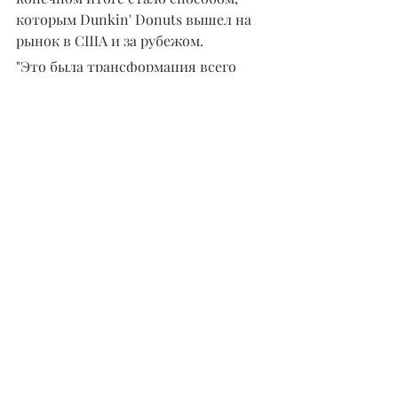
которым Dunkin' Donuts вышел на 
рынок в США и за рубежом.
"Это была трансформация всего 
бизнеса", - сказал Розенберг. 
"Рентабельность инвестиций 
выросла. Вместо того чтобы 
открывать магазины площадью 
2000 квадратных футов с пекарней 
площадью 1000 футов, мы 
открывали один, а затем 
обслуживали четыре или пять 
магазинов-спутников из этого, а 
также заправочные станции, 
круглосуточные магазины и театры."
"Мы начали распространять продукт 
там, где люди делают покупки, 
работают и путешествуют. Это был 
лучший способ выйти на рынок, и 