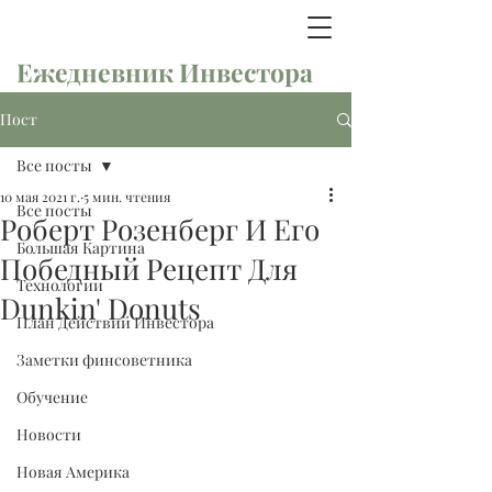
Ежедневник Инвестора
Пост
Все посты
10 мая 2021 г.
5 мин. чтения
Все посты
Роберт Розенберг И Его
Большая Картина
Победный Рецепт Для
Технологии
Dunkin' Donuts
План Действий Инвестора
Заметки финсоветника
Обучение
Новости
Новая Америка