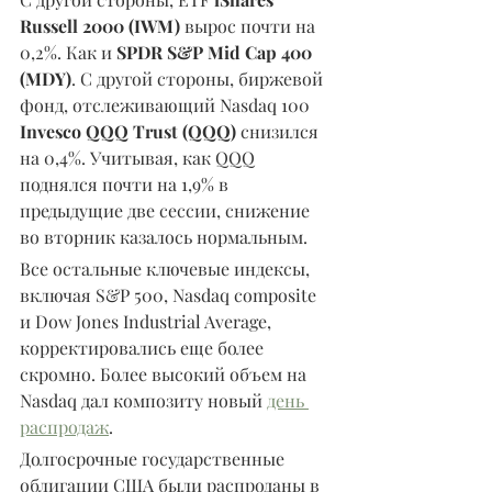
Russell 2000 (IWM)
 вырос почти на 
0,2%. Как и 
SPDR S&P Mid Cap 400 
(MDY)
. С другой стороны, биржевой 
фонд, отслеживающий Nasdaq 100 
Invesco QQQ Trust (QQQ)
 снизился 
на 0,4%. Учитывая, как QQQ 
поднялся почти на 1,9% в 
предыдущие две сессии, снижение 
во вторник казалось нормальным.
Все остальные ключевые индексы, 
включая S&P 500, Nasdaq composite 
и Dow Jones Industrial Average, 
корректировались еще более 
скромно. Более высокий объем на 
Nasdaq дал композиту новый 
день 
распродаж
.
Долгосрочные государственные 
облигации США были распроданы в 