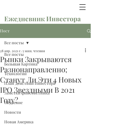
Ежедневник Инвестора
Пост
Все посты
28 апр. 2021 г.
3 мин. чтения
Все посты
Рынки Закрываются
Большая Картина
Разнонаправленно;
Технологии
Станут Ли Эти 4 Новых
План Действий Инвестора
IPO Звездными В 2021
Заметки финсоветника
Году?
Обучение
Новости
Новая Америка