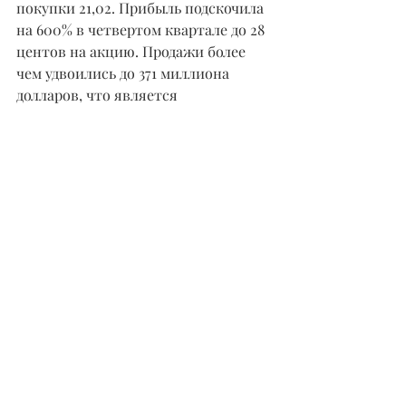
покупки 21,02. Прибыль подскочила 
на 600% в четвертом квартале до 28 
центов на акцию. Продажи более 
чем удвоились до 371 миллиона 
долларов, что является 
квартальным рекордом.
Leslie's Pool And Supply (LESL)
: 
История благоустройства дома 
формирует вторую чашку. Акции 
отвоевали 50-дневную линию в 
апреле. 
Лидер отрасли, член 
Big Cap 20
Pool 
(POOL)
, оправдывает пристальный 
взгляд.
Еще 2 IPO Для 
Просмотра
UiPath (PATH)
 обсуждалась во 