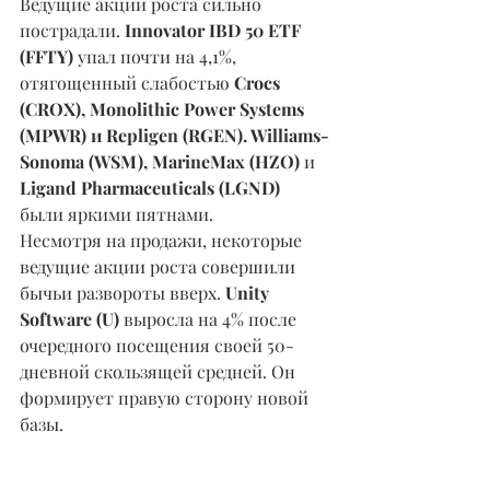
Ведущие акции роста сильно 
пострадали. 
Innovator IBD 50 ETF 
(FFTY) 
упал почти на 4,1%, 
отягощенный слабостью 
Crocs 
(CROX), Monolithic Power Systems 
(MPWR) и Repligen (RGEN). Williams-
Sonoma (WSM), MarineMax (HZO) 
и 
Ligand Pharmaceuticals (LGND) 
были яркими пятнами.
Несмотря на продажи, некоторые 
ведущие акции роста совершили 
бычьи развороты вверх. 
Unity 
Software (U)
 выросла на 4% после 
очередного посещения своей 50-
дневной скользящей средней. Он 
формирует правую сторону новой 
базы.