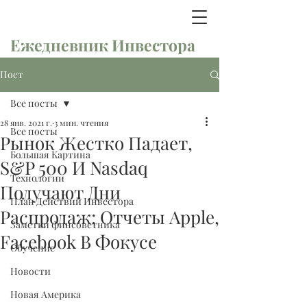
Ежедневник Инвестора
Пост
Все посты
28 янв. 2021 г.
3 мин. чтения
Все посты
Рынок Жестко Падает,
Большая Картина
S&P 500 И Nasdaq
Технологии
Получают Дни
План Действий Инвестора
Распродаж; Отчеты Apple,
Заметки финсоветника
Facebook В Фокусе
Обучение
Новости
Новая Америка