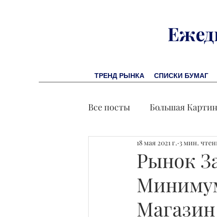
Ежед
ТРЕНД РЫНКА
СПИСКИ БУМАГ
Все посты
Большая Карти
18 мая 2021 г.
3 мин. чте
Заметки финсоветника
Рынок З
Минимум
Лидеры И Успех
Экон
Магазин