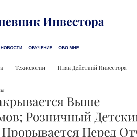
невник Инвестора
НОВОСТИ
ОБУЧЕНИЕ
ОБО МНЕ
на
Технологии
План Действий Инвестора
ния
Обучение
Новости
Новая Америка
Пр
акрывается Выше
ов; Розничный Детски
омика
Акция дня
 Прорывается Перед От