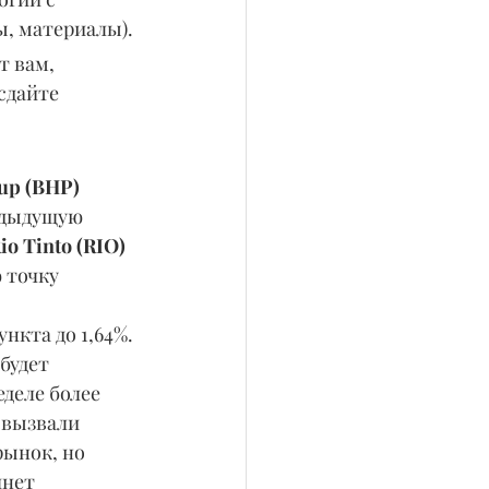
ы, материалы).
 вам, 
сдайте 
up (BHP) 
едыдущую 
io Tinto (RIO) 
 точку 
нкта до 1,64%. 
будет 
деле более 
 вызвали 
ынок, но 
нет 