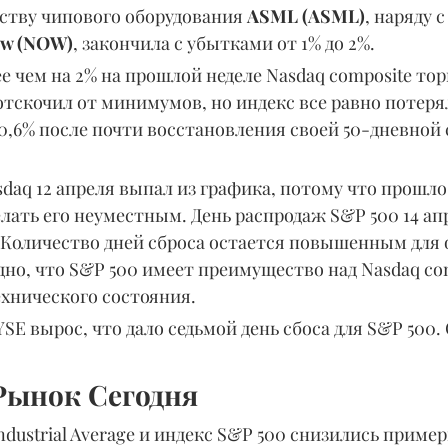
ству чипового оборудования
 ASML (ASML)
, наряду с
ow (NOW)
, закончила с убытками от 1% до 2%.
е чем на 2% на прошлой неделе Nasdaq composite тор
отскочил от минимумов, но индекс все равно потерял
 0,6% после почти восстановления своей 50-дневной
sdaq 12 апреля выпал из графика, потому что прошло
лать его неуместным. День распродаж S&P 500 14 ап
. Количество дней сброса остается повышенным для 
дно, что S&P 500 имеет преимущество над Nasdaq com
ехнического состояния.
SE вырос, что дало седьмой день сбоса для S&P 500.
ынок Сегодня
ndustrial Average и индекс S&P 500 снизились пример