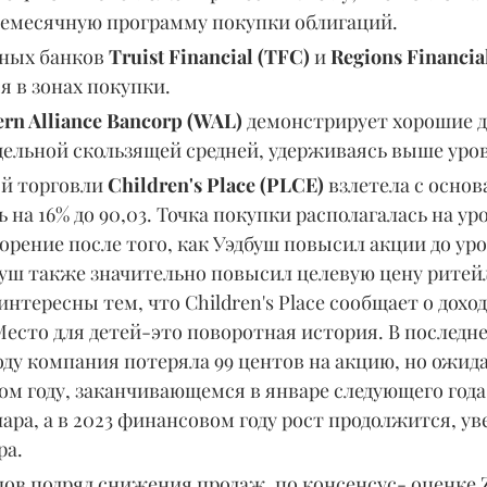
емесячную программу покупки облигаций.
ных банков 
Truist Financial (TFC)
 и 
Regions Financial
я в зонах покупки.
rn Alliance Bancorp (WAL) 
демонстрирует хорошие д
дельной скользящей средней, удерживаясь выше уров
й торговли 
Children's Place (PLCE) 
взлетела с основ
на 16% до 90,03. Точка покупки располагалась на уров
орение после того, как Уэдбуш повысил акции до ур
уш также значительно повысил целевую цену ритейл
нтересны тем, что Children's Place сообщает о доход
есто для детей-это поворотная история. В последне
ду компания потеряла 99 центов на акцию, но ожидае
м году, заканчивающемся в январе следующего года,
ллара, а в 2023 финансовом году рост продолжится, у
ра.
ов подряд снижения продаж, по консенсус- оценке Z