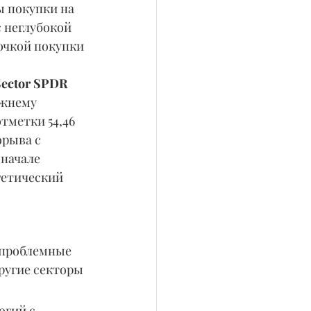
ы покупки на 
 неглубокой 
очкой покупки 
Sector SPDR 
жнему 
тметки 54,46 
рыва с 
начале 
гетический 
 проблемные 
ругие секторы 
огий с 