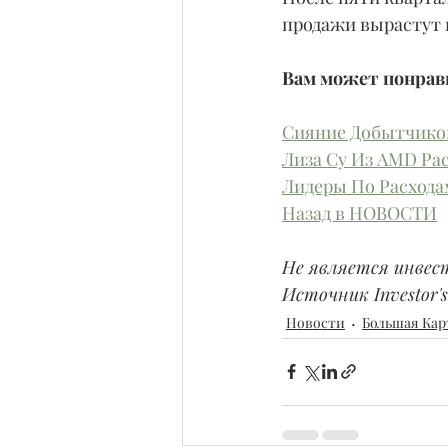
продажи вырастут н
Вам может понрави
Сияние Добытчиков
Лиза Су Из AMD Рас
Лидеры По Расхода
Назад в НОВОСТИ
Не является инвес
Источник Investor's 
Новости
Большая Кар