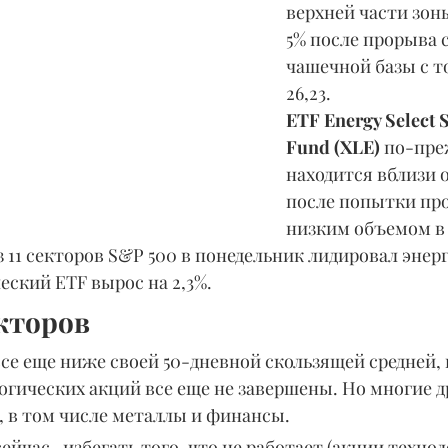
верхней части зон
5% после прорыва с
чашечной базы с т
26,23.
ETF Energy Select 
Fund (XLE) 
по-пре
находится вблизи о
после попытки про
низким объемом в 
 11 секторов S&P 500 в понедельник лидировал энер
ческий ETF вырос на 2,3%.
кторов
все еще ниже своей 50-дневной скользящей средней,
огических акций все еще не завершены. Но многие д
, в том числе металлы и финансы.
ейчас- избегать того, что не работает (акции технол