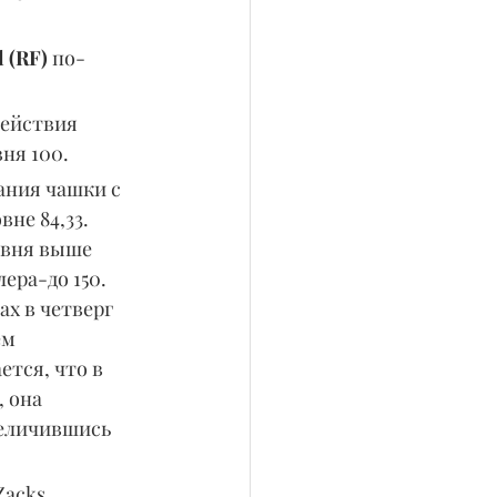
 (RF) 
по-
ействия 
ня 100.
ания чашки с 
не 84,33. 
овня выше 
ера-до 150.
ах в четверг 
м 
тся, что в 
 она 
величившись 
acks, 