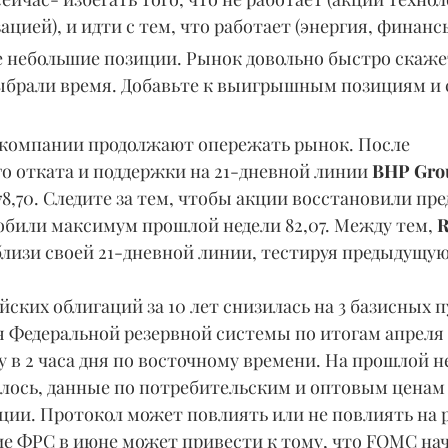
цией), и идти с тем, что работает (энергия, финанс
е небольшие позиции. Рынок довольно быстро скажет
ыбрали время. Добавьте к выигрышным позициям и 
компании продолжают опережать рынок. После 
о отката и поддержки на 21-дневной линии 
BHP Gro
 78,70. Следите за тем, чтобы акции восстановили пр
робили максимум прошлой недели 82,07. Между тем, 
R
лизи своей 21-дневной линии, тестируя предыдущую
ских облигаций за 10 лет снизилась на 3 базисных пу
 Федеральной резервной системы по итогам апреля 
у в 2 часа дня по восточному времени. На прошлой не
алось, данные по потребительским и оптовым ценам
ции. Протокол может повлиять или не повлиять на р
ие ФРС в июне может привести к тому, что FOMC нач