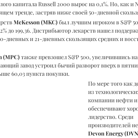
го капитала Russell 2000 вырос на 0,1%. Но, как и N
ящем тренде, застряв ниже своей 50-дневной скольз
рств 
McKesson (MKC)
 был лучшим игроком в S&P 50
2% до 199,36. Дистрибьютор лекарств нашел поддержк
0-дневных и 21-дневных скользящих средних и восс
m (MPC) 
также превзошел S&P 500, увеличившись на 2,
ющий завод устроил бычий разворот вверх в пятниц
ыше 60,03 пункта покупки.
По мере того как д
из технологических
компании нефти и 
обеспечивают хор
лидерство. Среди 
производителей не
Devon Energy (DVN