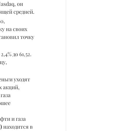
asdaq, он 
ящей средней.
0, 
у на своих 
тановил точку 
4% до 61,52. 
у, 
еньги уходят 
 акций, 
газа 
ошее 
фти и газа 
)
 находится в 