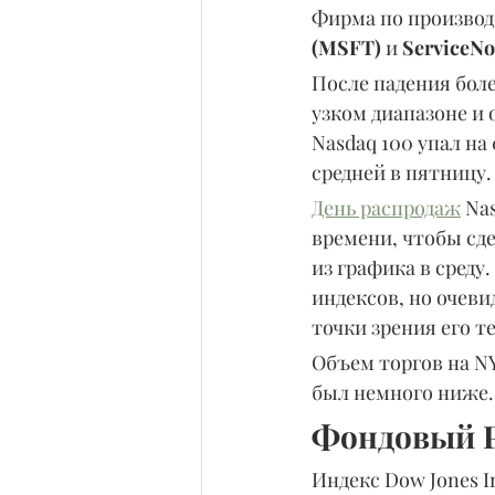
Фирма по производ
(MSFT)
 и 
ServiceN
После падения боле
узком диапазоне и 
Nasdaq 100 упал на
средней в пятницу.
День распродаж
 Na
времени, чтобы сде
из графика в среду
индексов, но очеви
точки зрения его т
Объем торгов на NY
был немного ниже.
Фондовый Р
Индекс Dow Jones I