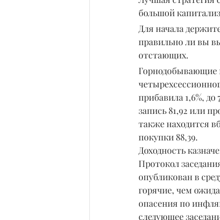
большой капитализа
Для начала держит
правильно ли вы в
отстающих.
Горнодобывающие 
четырехсессионног
прибавила 1,6%, до
запись 81,92 или п
также находится вб
покупки 88,39.
Доходность казначей
Протокол заседания
опубликован в сред
горячие, чем ожид
опасения по инфля
следующее заседан