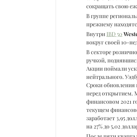
сокращать свою еж
В группе региональ
прежнему находятс
Внутри 
IBD 50
Weste
вокруг своей 10-не
В секторе рознично
ручкой, поднявшись 
Акции поймали уск
нейтрального. Уэдб
Сроки обновления и
перед открытием. М
финансовом 2021 го
текущем финансово
заработает 3,95 до
на 27% до 5,02 долла
После пяти квартал