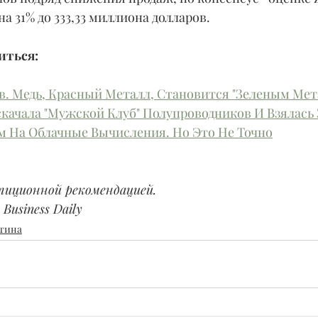
а 31% до 333,33 миллиона долларов.
ться: 
. Медь, Красный Металл, Становится "Зеленым Мет
качала "Мужской Клуб" Полупроводников И Взялась З
м На Облачные Вычисления. Но Это Не Точно
тиционной рекомендацией.
Business Daily
тина