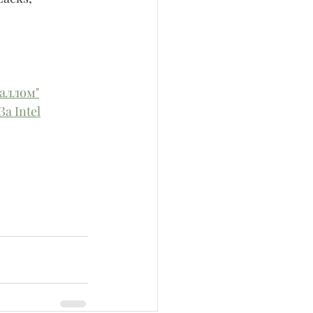
аллом"
а Intel