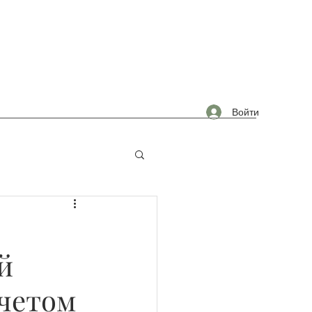
Войти
омышленность
й
четом