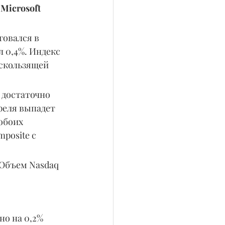
 
Microsoft 
говался в 
 0,4%. Индекс 
 скользящей 
 достаточно 
реля выпадет 
обоих 
posite с 
 Объем Nasdaq 
но на 0,2% 