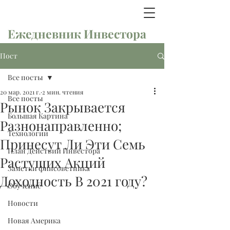
Ежедневник Инвестора
Пост
Все посты
20 мар. 2021 г.
2 мин. чтения
Все посты
Рынок Закрывается
Большая Картина
Разнонаправленно;
Технологии
Принесут Ли Эти Семь
План Действий Инвестора
Растущих Акций
Заметки финсоветника
Доходность В 2021 году?
Обучение
Новости
Новая Америка