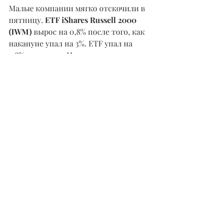
Малые компании мягко отскочили в 
пятницу. 
ETF iShares Russell 2000 
(IWM)
 вырос на 0,8% после того, как 
накануне упал на 3%. ETF упал на 
2,8% за неделю. Индекс 
волатильности рынка Cboe (VIX) 
развернулся вниз, снизившись на 
3,9% до 20,74.
Вам может понравиться: 
Пандемия Доказала Их Ценность — 
Что Дальше Для Moderna, BioNTech?
Акции Sonos Растут, Производитель 
Динамиков Выкручивает Громкость
Самый Точный Социолог 
Показывает, Как Предсказать 
Будущее
Назад в НОВОСТИ