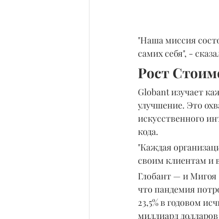
"Наша миссия сост
самих себя", - сказа
Рост Стоим
Globant изучает к
улучшение. Это ох
искусственного ин
кода.
"Каждая организаци
своим клиентам и в
Глобант — и Мигоя 
что пандемия потр
23,5% в годовом ис
миллиард долларов 