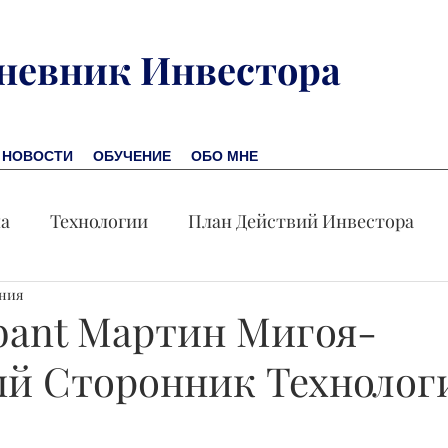
невник Инвестора
НОВОСТИ
ОБУЧЕНИЕ
ОБО МНЕ
на
Технологии
План Действий Инвестора
ения
Обучение
Новости
Новая Америка
Пр
bant Мартин Мигоя-
й Сторонник Технолог
омика
Акция дня