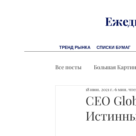
Ежед
ТРЕНД РЫНКА
СПИСКИ БУМАГ
Все посты
Большая Карти
18 июн. 2021 г.
6 мин. чт
Заметки финсоветника
СЕО Glo
Истинны
Лидеры И Успех
Экон