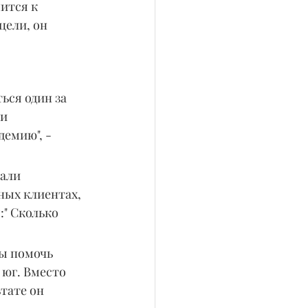
ится к 
ели, он 
ься один за 
и 
демию", - 
али 
ных клиентах, 
:" Сколько 
ы помочь 
 юг. Вместо 
тате он 