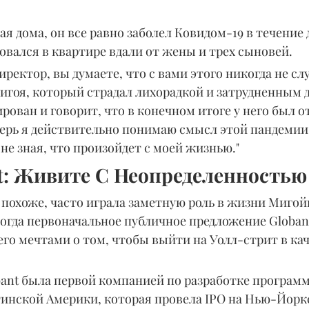
ая дома, он все равно заболел Ковидом-19 в течение 
овался в квартире вдали от жены и трех сыновей.
ректор, вы думаете, что с вами этого никогда не слу
игоя, который страдал лихорадкой и затрудненным 
рован и говорит, что в конечном итоге у него был о
перь я действительно понимаю смысл этой пандемии.
не зная, что произойдет с моей жизнью."
t: Живите С Неопределенностью
похоже, часто играла заметную роль в жизни Мигой
тогда первоначальное публичное предложение Globan
 его мечтами о том, чтобы выйти на Уолл-стрит в кач
bant была первой компанией по разработке программ
тинской Америки, которая провела IPO на Нью-Йорк