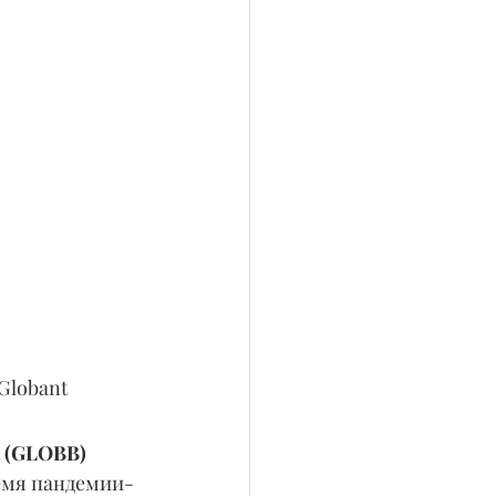
lobant 
 (GLOBB) 
емя пандемии- 