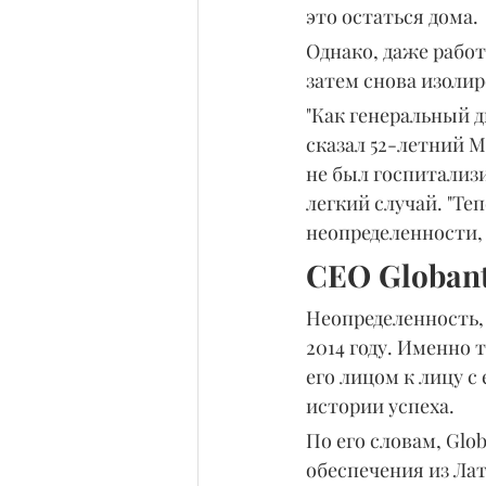
это остаться дома.
Однако, даже работ
затем снова изолир
"Как генеральный ди
сказал 52-летний М
не был госпитализи
легкий случай. "Те
неопределенности, 
СЕО Globan
Неопределенность, 
2014 году. Именно 
его лицом к лицу с
истории успеха.
По его словам, Glo
обеспечения из Ла