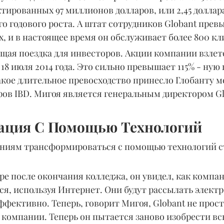
ктированных 97 миллионов долларов, или 2,45 доллара
о годового роста. А штат сотрудников Globant превы
ах, и в настоящее время он обслуживает более 800 кл
ая поездка для инвесторов. Акции компании взлете
 18 июля 2014 года. Это сильно превышает 115% - ную
Такое длительное превосходство принесло Глобанту м
ов IBD. Мигоя является генеральным директором Glo
ация С Помощью Технологий
ниям трансформироваться с помощью технологий ст
коре после окончания колледжа, он увидел, как комп
я, используя Интернет. Они будут рассылать элект
ффективно. Теперь, говорит Мигоя, Globant не прос
компании. Теперь он пытается заново изобрести вс