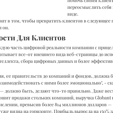
помочь своим клиен
переосмыслить себя
виде.
оит в том, чтобы превратить клиентов в следующее 
л он.
ости Для Клиентов
аждую часть цифровой реальности компании с прицел
ватывает все-от внешнего вида веб-страницы до исп
теллекта, сбора цифровых данных и более эффектив
я, от правительств до компаний и фондов, должна б
заимодействовать с ними более эмоционально", - ска
— должно быть, делают что-то правильно. Даже несм
ошит продажи стольких компаний, выручка Globant 
числении, превысив более 814 миллионов долларов — ц
уже видна на горизонте. Прибыль выросла на 150% з