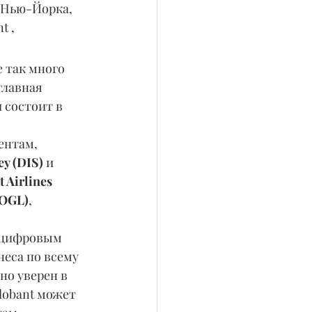
 Нью-Йорка, 
 , 
 так много 
главная 
 состоит в 
ентам, 
y (DIS) 
и 
 Airlines 
OOGL)
, 
 цифровым 
еса по всему 
но уверен в 
Globant может 