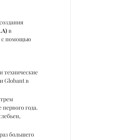
создания 
LA) 
в 
о с помощью 
и технические 
 Globant в 
 трем 
 первого года. 
глебьен, 
раз большего 