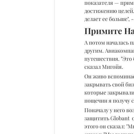
показателя — приме
достижению целей.
делает ее больше", 
Примите На
А потом началась п
другим. Авиакомпа
путешествия. "Это 
сказал Мигойя.
Он живо вспоминае
закрывать свой биз
которые закрывалис
пощечин я получу се
Поначалу у него в
защитить Globant  
этого он сказал: "