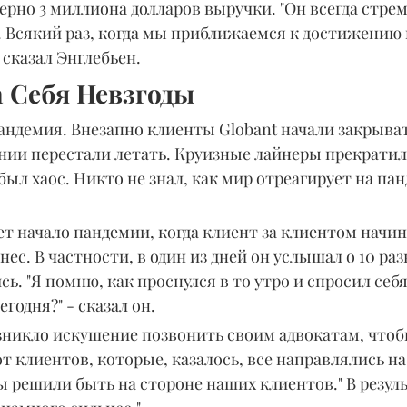
рно 3 миллиона долларов выручки. "Он всегда стрем
 Всякий раз, когда мы приближаемся к достижению ц
- сказал Энглебьен.
 Себя Невзгоды
андемия. Внезапно клиенты Globant начали закрыват
нии перестали летать. Круизные лайнеры прекратил
был хаос. Никто не знал, как мир отреагирует на пан
т начало пандемии, когда клиент за клиентом начин
нес. В частности, в один из дней он услышал о 10 раз
ь. "Я помню, как проснулся в то утро и спросил себя
годня?" - сказал он.
озникло искушение позвонить своим адвокатам, чтоб
от клиентов, которые, казалось, все направлялись на
Мы решили быть на стороне наших клиентов." В резуль