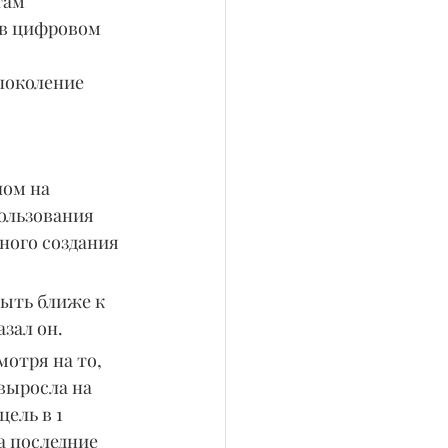
там 
 в цифровом 
поколение 
ом на 
ользования 
ного создания 
ыть ближе к 
зал он.
отря на то, 
выросла на 
ель в 1 
а последние 