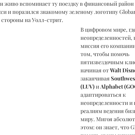
н живо вспоминает ту поездку в финансовый район
кси и поразился знакомому зеленому логотипу Globant
 стороны на Уолл-стрит.
В цифровом мире, где
неопределенностей, 
миссия его компании
том, чтобы помочь 
пятизвездочным кли
начиная от 
Walt Disne
заканчивая 
Southwest
(LUV)
 и 
Alphabet (G
адаптироваться к 
неопределенности и
реалиям ведения бизн
миру. Мигоя абсолют
этом: он знает, что 