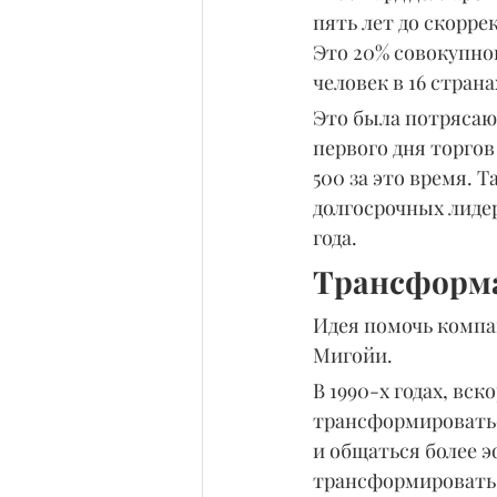
пять лет до скорре
Это 20% совокупног
человек в 16 стран
Это была потрясающ
первого дня торгов
500 за это время. 
долгосрочных лидер
года.
Трансформ
Идея помочь компа
Мигойи.
В 1990-х годах, вс
трансформироватьс
и общаться более э
трансформировать 