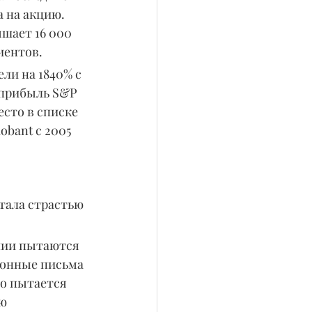
 на акцию. 
шает 16 000 
иентов.
ли на 1840% с 
 прибыль S&P 
есто в списке 
bant с 2005 
ала страстью 
ании пытаются 
ронные письма 
то пытается 
ю 