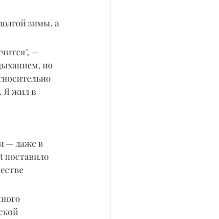
долгой зимы, а 
чится", — 
дыханием, но 
тносительно 
 Я жил в 
и — даже в 
t поставило 
естве 
ного 
ской 