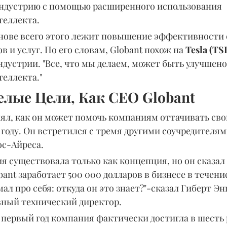
ндустрию с помощью расширенного использования 
теллекта.
основе всего этого лежит повышение эффективности 
 и услуг. По его словам, Globant похож на 
Tesla (TS
дустрии. "Все, что мы делаем, может быть улучшен
еллекта."
елые Цели, Как СЕО Globant
ял, как он может помочь компаниям оттачивать сво
 году. Он встретился с тремя другими соучредителями
ос-Айреса.
я существовала только как концепция, но он сказал
ant заработает 500 000 долларов в бизнесе в течение
ал про себя: откуда он это знает?"-сказал Гиберт Эн
авный технический директор.
 первый год компания фактически достигла в шесть 