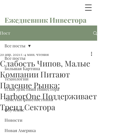
Ежедневник Инвестора
Пост
Все посты
20 апр. 2021 г.
4 мин. чтения
Все посты
Слабость Чипов, Малые
Большая Картина
Компании Питают
Технологии
Падение Рынка;
План Действий Инвестора
HarborOne Поддерживает
Заметки финсоветника
Тренд Сектора
Обучение
Новости
Новая Америка