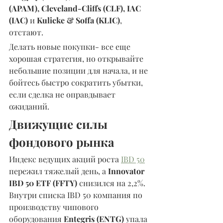
(APAM), Cleveland-Cliffs (CLF), IAC 
(IAC) 
и 
Kulicke & Soffa (KLIC)
, 
отстают.
Делать новые покупки- все еще 
хорошая стратегия, но открывайте 
небольшие позиции для начала, и не 
бойтесь быстро сократить убытки, 
если сделка не оправдывает 
ожиданий.
Движущие силы 
фондового рынка
Индекс ведущих акций роста 
IBD 50
пережил тяжелый день, а 
Innovator 
IBD 50 ETF (FFTY) 
снизился на 2,2%. 
Внутри списка IBD 50 компания по 
производству чипового 
оборудования 
Entegris (ENTG)
 упала 