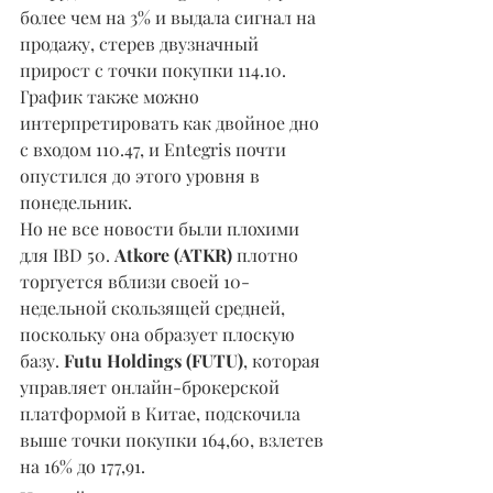
более чем на 3% и выдала сигнал на 
продажу, стерев двузначный 
прирост с точки покупки 114.10. 
График также можно 
интерпретировать как двойное дно 
с входом 110.47, и Entegris почти 
опустился до этого уровня в 
понедельник.
Но не все новости были плохими 
для IBD 50. 
Atkore (ATKR) 
плотно 
торгуется вблизи своей 10-
недельной скользящей средней, 
поскольку она образует плоскую 
базу. 
Futu Holdings (FUTU)
, которая 
управляет онлайн-брокерской 
платформой в Китае, подскочила 
выше точки покупки 164,60, взлетев 
на 16% до 177,91.