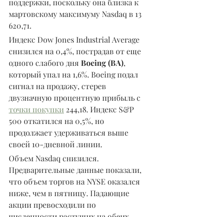
поддержки, поскольку она близка к 
мартовскому максимуму Nasdaq в 13 
620,71.
Индекс Dow Jones Industrial Average 
снизился на 0,4%, пострадав от еще 
одного слабого дня 
Boeing (BA)
, 
который упал на 1,6%. Boeing подал 
сигнал на продажу, стерев 
двузначную процентную прибыль с 
точки покупки
 244,18. Индекс S&P 
500 откатился на 0,5%, но 
продолжает удерживаться выше 
своей 10-дневной линии.
Объем Nasdaq снизился. 
Предварительные данные показали, 
что объем торгов на NYSE оказался 
ниже, чем в пятницу. Падающие 
акции превосходили по 
численности растущих на обеих 