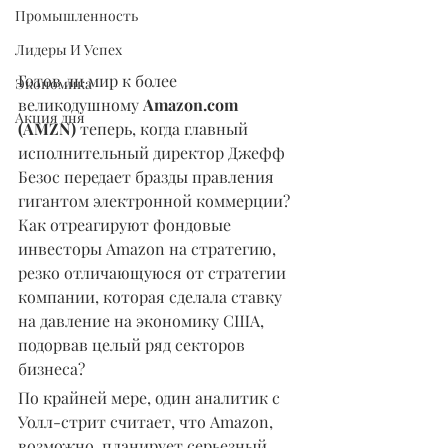
Промышленность
Лидеры И Успех
Готов ли мир к более 
Экономика
великодушному 
Amazon.com 
Акция дня
(AMZN)
 теперь, когда главный 
исполнительный директор Джефф 
Безос передает бразды правления 
гигантом электронной коммерции? 
Как отреагируют фондовые 
инвесторы Amazon на стратегию, 
резко отличающуюся от стратегии 
компании, которая сделала ставку 
на давление на экономику США, 
подорвав целый ряд секторов 
бизнеса?
По крайней мере, один аналитик с 
Уолл-стрит считает, что Amazon, 
возможно, планирует серьезный 