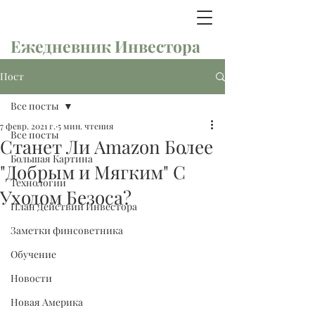
Ежедневник Инвестора
Пост
Все посты
7 февр. 2021 г.
5 мин. чтения
Все посты
Станет Ли Amazon Более
Большая Картина
"Добрым и Мягким" С
Технологии
Уходом Безоса?
План Действий Инвестора
Заметки финсоветника
Обучение
Новости
Новая Америка