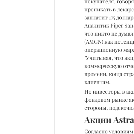
покупателя, говоря
проникать в лекарст
заплатит 175 долла
Аналитик Piper San
что никто не думал
(AMGN) как потенц
операционную марж
"Учитывая, что ак
коммерческую отчет
времени, когда стра
клиентам. 
Но инвесторы в акц
фондовом рынке акци
стороны, подскочили
Акции Astra
Согласно условиям 