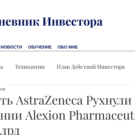
невник Инвестора
НОВОСТИ
ОБУЧЕНИЕ
ОБО МНЕ
на
Технологии
План Действий Инвестора
ния
Обучение
Новости
Новая Америка
Пр
ь AstraZeneca Рухнули
ии Alexion Pharmaceuti
омика
Акция дня
Млрд