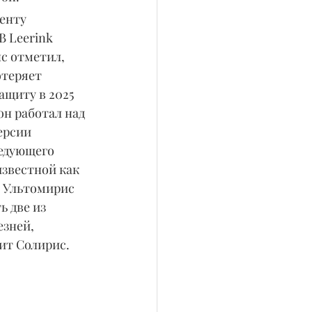
енту 
 Leerink 
с отметил, 
отеряет 
ащиту в 2025 
он работал над 
ерсии 
едующего 
известной как 
 Ультомирис 
 две из 
зней, 
ит Солирис.