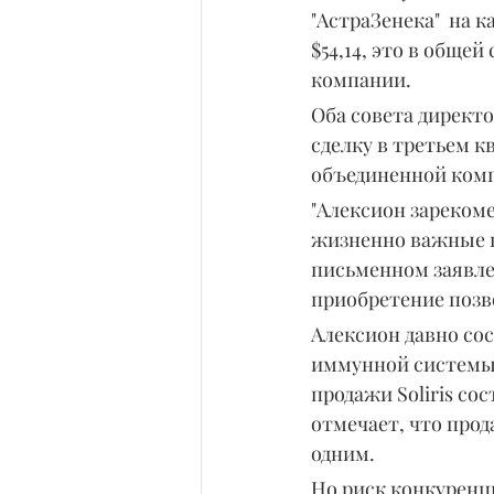
"АстраЗенека"  на 
$54,14, это в общей
компании.
Оба совета директ
сделку в третьем кв
объединенной ком
"Алексион зарекоме
жизненно важные п
письменном заявле
приобретение позв
Алексион давно сос
иммунной системы. 
продажи Soliris со
отмечает, что про
одним.
Но риск конкуренци