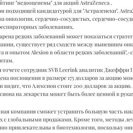
йтинг "недооценены" для акций AstraZeneca .
н подходящей кандидатурой для "Астразенеки". Astra
а онкологии, сердечно-сосудистых, сердечно-сосуд
респираторных заболеваниях.
а арена редких заболеваний может показаться стратег
пании, существует ряд сходств между нынешним он
a и опытом Alexion в области редких заболеваний",-с
нтам.
м отчете сотрудник SVB Leerink аналитик Джеффри 
ена поглощения в размере 175 долларов за акцию мо
 видит, что Алексион стоит 200 долларов за акцию. 
иона на лекарства может быть более ценной в руках
ая компания сможет устранить большую часть нак
х с глобальными продажами. Кроме того, методы леч
но привлекательны в биотехнологии, поскольку они,