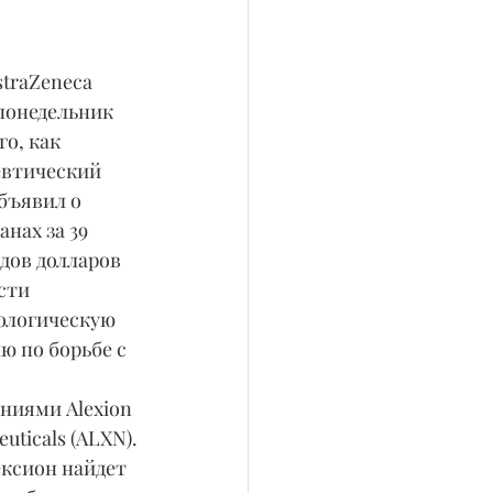
traZeneca 
понедельник 
го, как 
втический 
бъявил о 
анах за 39 
дов долларов 
сти 
ологическую 
 по борьбе с  
 
ниями Alexion 
uticals (ALXN).
ксион найдет 