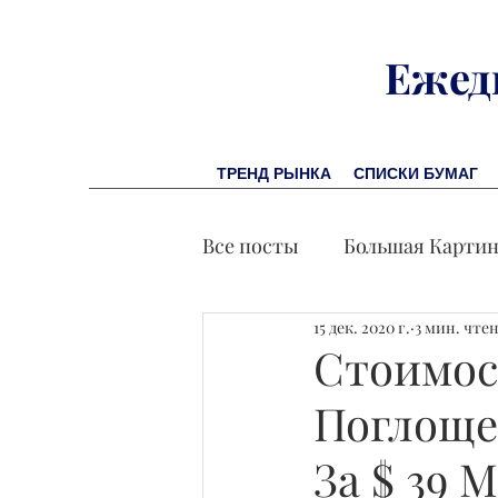
Ежед
ТРЕНД РЫНКА
СПИСКИ БУМАГ
Все посты
Большая Карти
15 дек. 2020 г.
3 мин. чте
Заметки финсоветника
Стоимост
Поглощен
Лидеры И Успех
Экон
За $ 39 