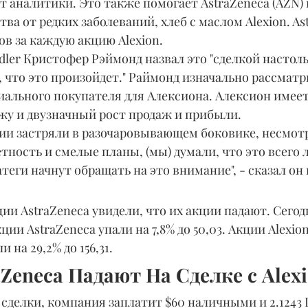
т аналитики. Это также помогает AstraZeneca (AZN) 
ва от редких заболеваний, хлеб с маслом Alexion. As
ров за каждую акцию Alexion.
dler Кристофер Рэймонд назвал это "сделкой настоль
, что это произойдет." Раймонд изначально рассмат
иального покупателя для Алексиона. Алексион имеет
у и двузначный рост продаж и прибыли.
ции застряли в разочаровывающем боковике, несмотр
ность и смелые планы, (мы) думали, что это всего 
теги начнут обращать на это внимание", - сказал он 
ии AstraZeneca увидели, что их акции падают. Сегод
и AstraZeneca упали на 7,8% до 50,03. Акции Alexion,
 на 29,2% до 156,31.
Zeneca Падают На Сделке с Alex
сделки, компания заплатит $60 наличными и 2.1243 