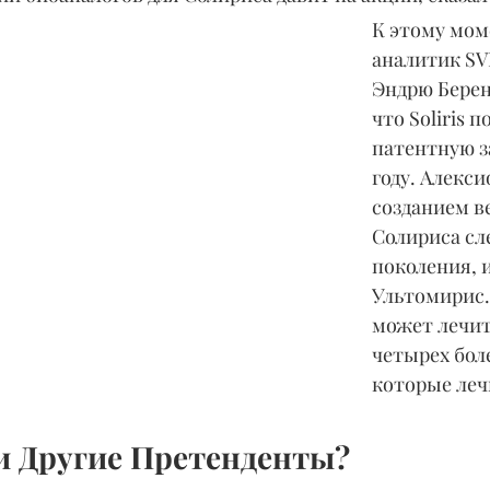
К этому мом
аналитик SVB
Эндрю Берен
что Soliris п
патентную з
году. Алекси
созданием в
Солириса сл
поколения, 
Ультомирис.
может лечить
четырех боле
которые леч
и Другие Претенденты?