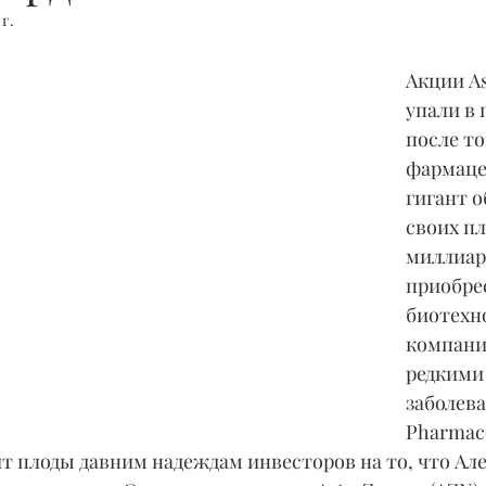
 г.
Акции As
упали в 
после то
фармаце
гигант о
своих пл
миллиар
приобре
биотехн
компанию
редкими
заболева
Pharmace
т плоды давним надеждам инвесторов на то, что Але