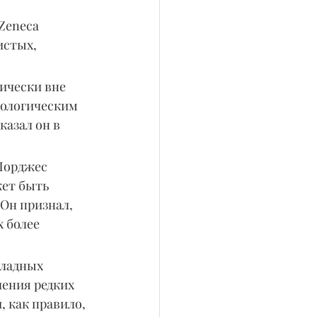
Zeneca 
истых, 
ически вне 
кологическим 
казал он в 
Порджес 
жет быть 
Он признал, 
 более 
ладных 
ения редких 
 как правило, 