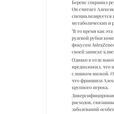
Беренс сохранил ре
Он считает Алексио
специализируется н
метаболических и 
"В то время как эт
рулевой рубки ком
фокусом AstraZenec
своей записке клие
Однако в отдельно
предположил, что ц
слишком низкой. Он
что франшиза Алекс
крупного игрока.
Диверсифицированн
расходов, связанны
заболеваний особен