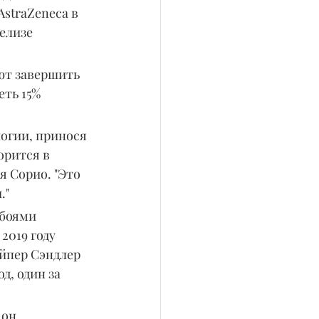
straZeneca в 
елизе 
ют завершить 
еть 15% 
огии, принося 
рится в 
 Сорио. "Это 
."
сбоями 
2019 году 
айпер Сэндлер 
, один за 
 он.