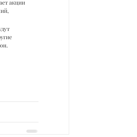
ает акции 
ий, 
удут 
угие 
 он.