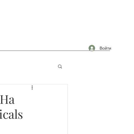
Войти
омышленность
 На
cals