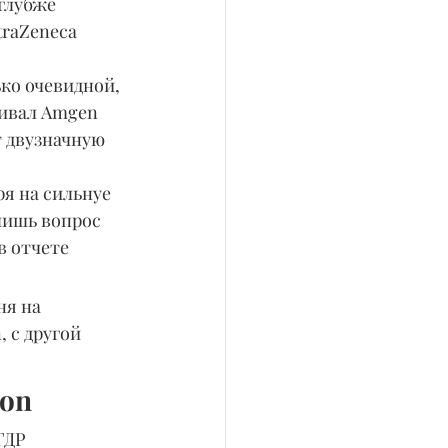
глубже 
traZeneca 
ко очевидной, 
ривал Amgen 
 двузначную 
я на сильнуе 
лишь вопрос 
в отчете 
ня на 
 с другой 
ion
ГДР 