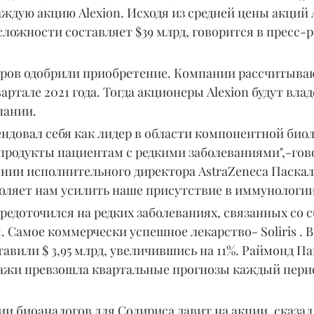
каждую акцию Alexion. Исходя из средней цены акций A
 сложности составляет $39 млрд, говорится в пресс-р
оров одобрили приобретение. Компании рассчитыва
артале 2021 года. Тогда акционеры Alexion будут влад
пании.
ндовал себя как лидер в области компонентной биол
родукты пациентам с редкими заболеваниями",-гово
нии исполнительного директора AstraZeneca Паскаля
оляет нам усилить наше присутствие в иммунологии
редоточился на редких заболеваниях, связанных со 
Самое коммерчески успешное лекарство- Soliris . В 
ставили $ 3,95 млрд, увеличившись на 11%. Раймонд П
дажи превзошла квартальные прогнозы каждый период
и биоаналогов для Солириса давит на акции, сказал