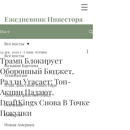
Ежедневник Инвестора
Пост
Все посты
24 дек. 2020 г.
2 мин. чтения
Все посты
Трамп Блокирует
Большая Картина
Оборонный Бюджет,
Технологии
Ралли Угасает; Топ-
План Действий Инвестора
Акции Падают,
Заметки финсоветника
DraftKings Снова В Точке
Обучение
Покупки
Новости
Новая Америка