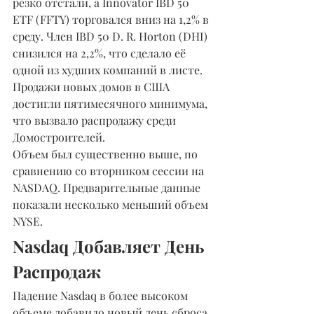
резко отстали, а Innovator IBD 50 
ETF (FFTY) торговался вниз на 1,2% в 
среду. Член IBD 50 D. R. Horton (DHI) 
снизился на 2,2%, что сделало её 
одной из худших компаний в листе. 
Продажи новых домов в США 
достигли пятимесячного минимума, 
что вызвало распродажу среди 
Домостроителей.
Объем был существенно выше, по 
сравнению со вторником сессии на 
NASDAQ. Предварительные данные 
показали несколько меньший объем 
NYSE.
Nasdaq Добавляет День 
Распродаж
Падение Nasdaq в более высоком 
объеме добавило новый день сброса 