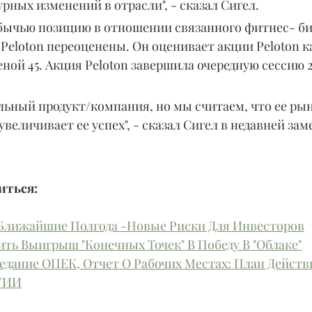
урных изменений в отрасли", - сказал Сигел.
бычью позицию в отношении связанного фитнес- биз
 Peloton переоценены. Он оценивает акции Peloton к
еной 45. Акция Peloton завершила очередную сессию 
льный продукт/компания, но мы считаем, что ее ры
величивает ее успех", - сказал Сигел в недавней заме
ться: 
Ближайшие Полгода -Новые Риски Для Инвесторов
ить Выигрыш "Конечных Точек" В Победу В "Облаке"
седание ОПЕК, Отчет О Рабочих Местах: План Дейст
ГИИ