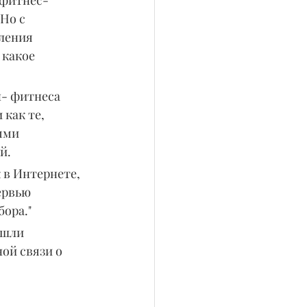
 Но с 
ления 
 какое 
н- фитнеса 
как те, 
ыми 
й.
 в Интернете, 
ервью 
бора."
ошли 
ой связи о 