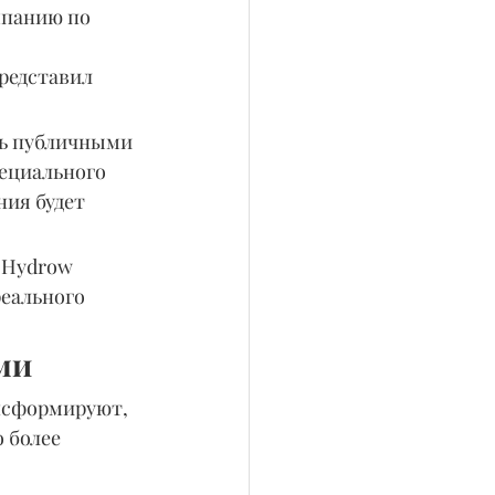
мпанию по 
 
редставил 
ть публичными 
ециального 
ния будет 
 Hydrow 
еального 
ми
нсформируют, 
 более 