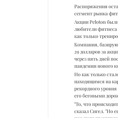
Распоряжения оста
сегмент рынка фитн
Акции Peloton был
любители фитнеса 
как только тренир
Компания, базирующ
29 долларов за акци
через пять дней по
пандемии нового к
Но как только стал
находящимся на кар
рекордного уровня 
его беговыми доро
"То, что происходи
сказал Сигел. "Но 