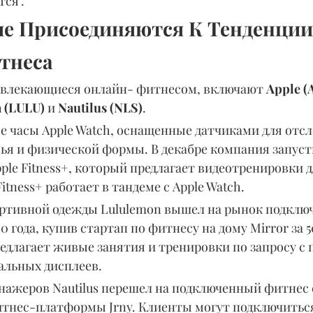
ся".
гие Присоединяются К Тенденции
тнеса
увлекающиеся онлайн- фитнесом, включают 
Apple (
 (LULU) 
и 
Nautilus (NLS)
.
ые часы Apple Watch, оснащенные датчиками для отс
ья и физической формы. В декабре компания запуст
ple Fitness+, который предлагает видеотренировки 
itness+ работает в тандеме с Apple Watch.
ртивной одежды Lululemon вышел на рынок подключ
0 года, купив стартап по фитнесу на дому Mirror за 
редлагает живые занятия и тренировки по запросу с
альных дисплеев.
нажеров Nautilus перешел на подключенный фитнес
тнес-платформы Jrny. Клиенты могут подключиться