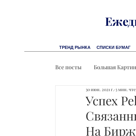
Ежед
ТРЕНД РЫНКА
СПИСКИ БУМАГ
Все посты
Большая Карти
30 июн. 2021 г.
3 мин. чт
Заметки финсоветника
Успех Pe
Связанн
Лидеры И Успех
Экон
На Бирж