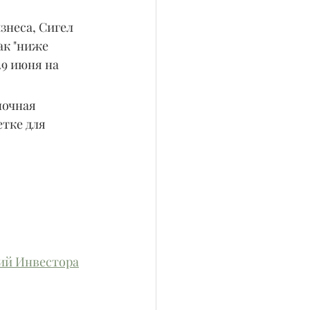
неса, Сигел 
ак "ниже 
29 июня на 
ночная 
тке для 
вий Инвестора