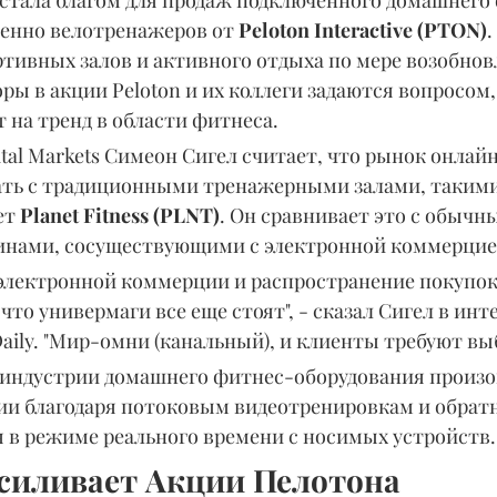
бенно велотренажеров от 
Peloton Interactive (PTON)
.
тивных залов и активного отдыха по мере возобнов
ы в акции Peloton и их коллеги задаются вопросом,
 на тренд в области фитнеса.
al Markets Симеон Сигел считает, что рынок онлай
ать с традиционными тренажерными залами, такими 
т 
Planet Fitness (PLNT)
. Он сравнивает это с обычн
инами, сосуществующими с электронной коммерцие
 электронной коммерции и распространение покупок
что универмаги все еще стоят", - сказал Сигел в инт
 Daily. "Мир-омни (канальный), и клиенты требуют вы
в индустрии домашнего фитнес-оборудования произ
и благодаря потоковым видеотренировкам и обратн
я в режиме реального времени с носимых устройств.
силивает Акции Пелотона