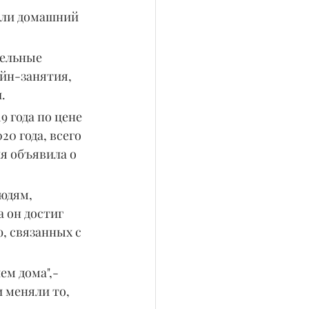
или домашний 
ельные 
йн-занятия, 
.
 года по цене 
20 года, всего 
я объявила о 
юдям, 
 он достиг 
, связанных с 
ем дома",-
 меняли то, 