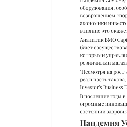
оборудования, осо
возвращением спор
экономики инвестор
влияние это окажет
Аналитик BMO Capit
будет сосуществов
которыми управляе
розничными магаз
"Несмотря на рост
реальность такова, 
Investor's Business
В последние годы 
огромные инноваци
состоянии здоровь
Пандемия У