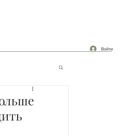
Войти
омышленность
Больше
дить