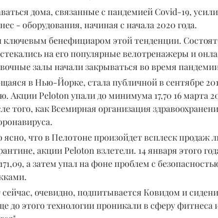
ваться дома, связанные с пандемией Covid-19, усил
ес - оборудования, начиная с начала 2020 года.
и ключевым бенефициаром этой тенденции. Состоят
стекались на его популярные велотренажеры и онла
овочные залы начали закрываться во время пандемии
аяся в Нью-Йорке, стала публичной в сентябре 2019
ю. Акции Peloton упали до минимума 17,70 16 марта 20
сле того, как Всемирная организация здравоохранени
оронавируса.
о ясно, что в Пелотоне произойдет всплеск продаж л
антине, акции Peloton взлетели. 14 января этого года
171,09, а затем упал на фоне проблем с безопасностью
жками.
т сейчас, очевидно, подпитывается Ковидом и сидени
еще до этого технологии проникали в сферу фитнеса и