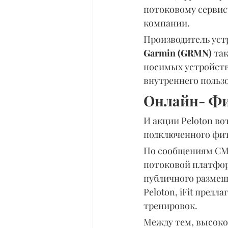
потоковому сервис
компании.
Производитель устр
Garmin (GRMN)
 та
носимых устройств
внутреннего польз
Онлайн- Фи
И акции Peloton во
подключенного фит
По сообщениям СМИ,
потоковой платфор
публичного размеще
Peloton, iFit пред
тренировок.
Между тем, высокок