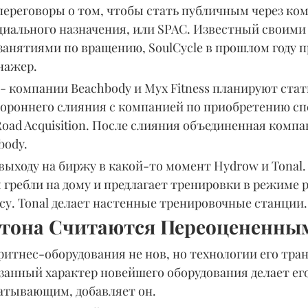
переговоры о том, чтобы стать публичным через ко
иального назначения, или SPAC. Известный своими
анятиями по вращению, SoulCycle в прошлом году п
нажер.
- компании Beachbody и Myx Fitness планируют ста
стороннего слияния с компанией по приобретению сп
Road Acquisition. После слияния объединенная компа
body.
выходу на биржу в какой-то момент Hydrow и Tonal.
гребли на дому и предлагает тренировки в режиме р
су. Tonal делает настенные тренировочные станции.
тона Считаются Переоцененны
итнес-оборудования не нов, но технологии его тра
занный характер новейшего оборудования делает его
атывающим, добавляет он.