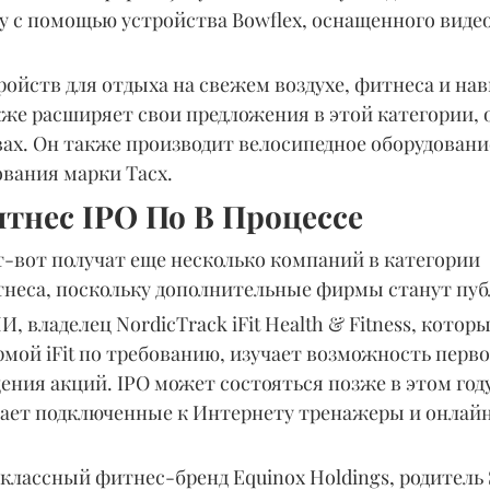
у с помощью устройства Bowflex, оснащенного виде
ойств для отдыха на свежем воздухе, фитнеса и нав
кже расширяет свои предложения в этой категории, 
ах. Он также производит велосипедное оборудование
ования марки Tacx.
тнес IPO По В Процессе
т-вот получат еще несколько компаний в категории 
неса, поскольку дополнительные фирмы станут пу
 владелец NordicTrack iFit Health & Fitness, котор
мой iFit по требованию, изучает возможность перво
ния акций. IPO может состояться позже в этом году.
лагает подключенные к Интернету тренажеры и онла
лассный фитнес-бренд Equinox Holdings, родитель S