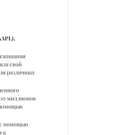
 
AAPL), 
леживания 
ила свой 
для различных 
енного 
500 миллионов 
 помощью 
 с помощью 
 к 