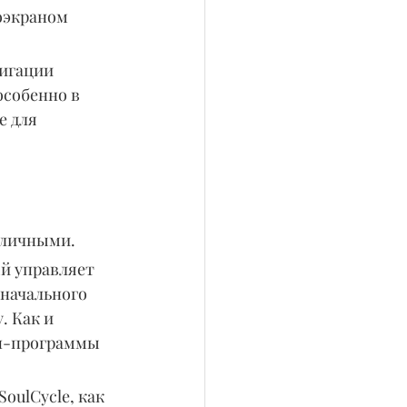
оэкраном 
игации 
особенно в 
 для 
бличными.
ый управляет 
начального 
 Как и 
йн-программы 
oulCycle, как 