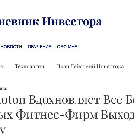
невник Инвестора
НОВОСТИ
ОБУЧЕНИЕ
ОБО МНЕ
на
Технологии
План Действий Инвестора
ения
Обучение
Новости
Новая Америка
Пр
loton Вдохновляет Все 
ых Фитнес-Фирм Выхо
омика
Акция дня
у