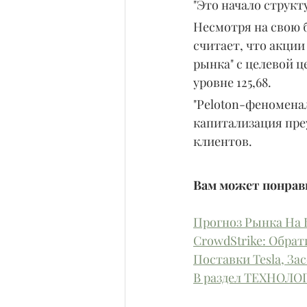
"Это начало структ
Несмотря на свою 
считает, что акции
рынка" с целевой ц
уровне 125,68.
"Peloton-феномена
капитализация преу
клиентов.
Вам может понрави
Прогноз Рынка На 
CrowdStrike: Обрат
Поставки Tesla, За
В раздел ТЕХНОЛО