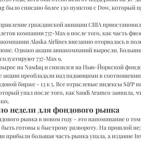
ing было списано более 130 пунктов с Dow, который п
етов компании 737-Max 9 после того, как часть фюз
акомпании Alaska Airlines внезапно оторвалась в пол
лоне. Однако акции авиакомпаний выросли. Больши
сплуатируют 737-Max 9.
 акции преобладали над падающими в соотношении 11 
вой бирже - 13 к 5. Все отраслевые индексы S&P в
оторый упал после того, как Saudi Aramco заявила, ч
нах.
ло недели для фондового рынка
быть готовы к быстрому развороту. На прошлой нед
и прибыли большая часть рынка упала, а издание Inve