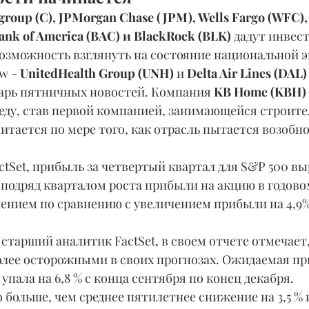
igroup (C), JPMorgan Chase (JPM), Wells Fargo (WFC),
ank of America (BAC) и BlackRock (BLK) 
дадут инвес
озможность взглянуть на состояние национальной 
w - 
UnitedHealth Group (UNH) 
и 
Delta Air Lines (DAL)
арь пятничных новостей. Компания 
KB Home (KBH)
реду, став первой компанией, занимающейся строите
итается по мере того, как отрасль пытается возобно
 подряд кварталом роста прибыли на акцию в годово
лением по сравнению с увеличением прибыли на 4,9%
олее осторожными в своих прогнозах. Ожидаемая пр
упала на 6,8 % с конца сентября по конец декабря.
больше, чем среднее пятилетнее снижение на 3,5 % и