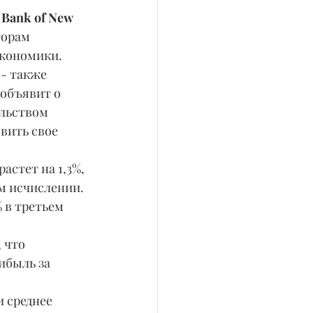
 Bank of New 
торам 
экономики.
 - также 
 объявит о 
льством 
вить свое 
м исчислении. 
 в третьем 
ибыль за 
 среднее 