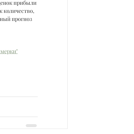
ценок прибыли 
к количество, 
ный прогноз 
емерки"