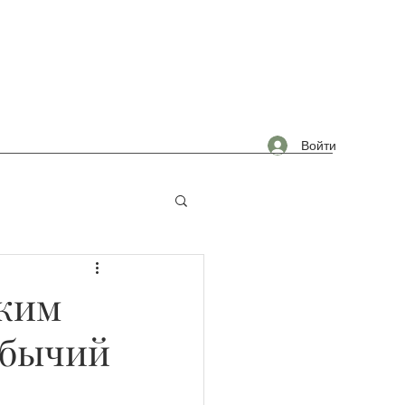
Войти
омышленность
ежим
, бычий