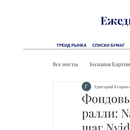
Ежед
ТРЕНД РЫНКА
СПИСКИ БУМАГ
Все посты
Большая Карти
Заметки финсоветника
Григорий Егоров
Фондовы
ралли: N
Лидеры И Успех
Экон
шаг Nvid