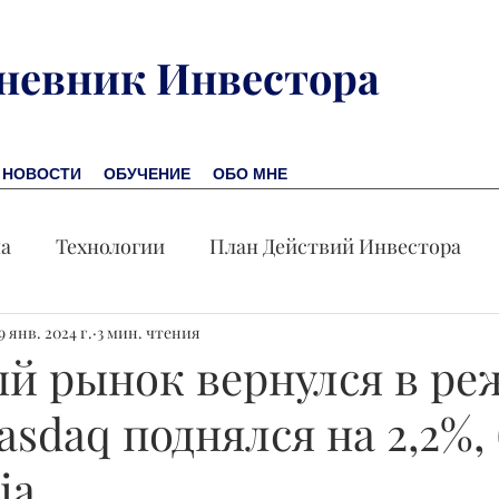
невник Инвестора
НОВОСТИ
ОБУЧЕНИЕ
ОБО МНЕ
на
Технологии
План Действий Инвестора
9 янв. 2024 г.
Обучение
3 мин. чтения
Новости
Новая Америка
Пр
й рынок вернулся в р
asdaq поднялся на 2,2%
омика
Акция дня
ia