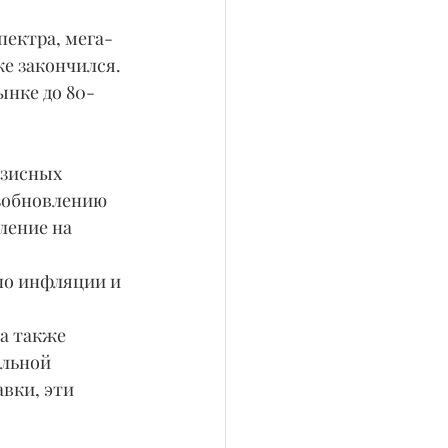
е закончился. 
ынке до 80-
озобновлению 
ление на 
а также 
альной 
вки, эти 