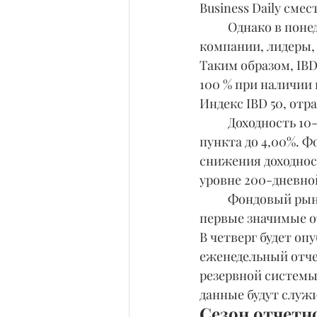
Business Daily сме
	Однако в понедельник появилось множество признаков - широта спектра, мега-
компании, лидеры, 
Таким образом, IB
100 % при наличии
Индекс IBD 50, отр
	Доходность 10-летних казначейских обязательств снизилась на 4 базисных 
пункта до 4,00%. Ф
снижения доходност
уровне 200-дневно
	Фондовый рынок хорошо начал неделю, которая принесет данные по инфляции и 
первые значимые о
В четверг будет оп
еженедельный отчет
резервной системы
данные будут служ
Сезон отчетн