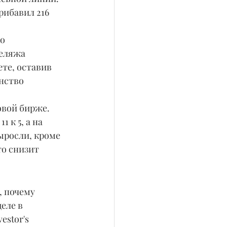
рибавил 216 
еляжа 
ете, оставив 
нство 
к 5, а на 
ыросли, кроме 
то снизит 
еле в 
stor's 