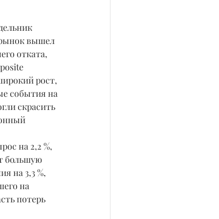
рынок вышел 
его отката, 
osite 
широкий рост, 
ые события на 
гли скрасить 
онный 
ет большую 
я на 3,3 %, 
его на 
сть потерь 