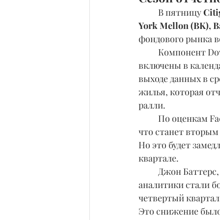
	В пятницу
 Cit
York Mellon (BK), B
фондового рынка в
	Компонент Do
включены в календ
выходе данных в с
жилья, которая отч
ралли.
	По оценкам FactSet, прибыль за четвертый квартал для S&P 500 вырастет на 1,3%, 
что станет вторым
Но это будет замед
квартале.
	Джон Баттерс, старший аналитик FactSet, в своем отчете отмечает, что 
аналитики стали б
четвертый квартал 
Это снижение было 