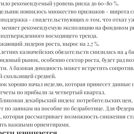
стило рекомендуемый уровень риска до 60-80 %.
поддержка - свидетельствующих о том, что откат уж
D меняет рекомендуемую экспозицию на фондовом р
 подтвержденного восходящего тренда.
ажающий лидеров роста, вырос на 2,7 %.
ондовый рынок, особенно сектор роста, будет рад в
и. А базовая доходность может встретить сопротив
й скользящей средней.
тчеты по прибыли за четвертый квартал.
убликован декабрьский индекс потребительских цен, 
 по заявкам на пособие по безработице. Для Федер
, которая рассматривает возможность снижения ста
ить важными ориентирами.
ости начинается