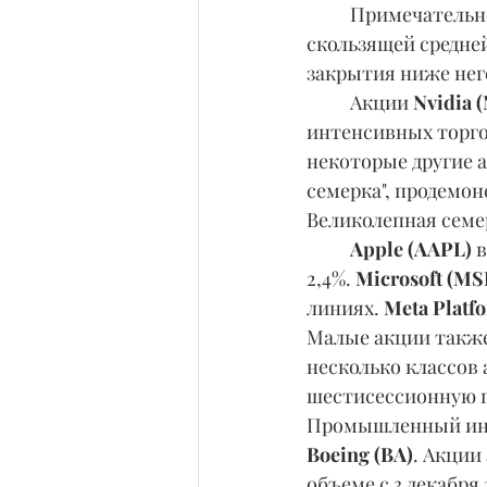
	Примечательно, что S&P 500 нашел поддержку на 21-дневной экспоненциальной 
скользящей средней
закрытия ниже нег
	Акции 
Nvidia 
интенсивных торго
некоторые другие а
семерка", продемо
Великолепная семе
Apple (AAPL)
 
2,4%. 
Microsoft (MS
линиях. 
Meta Platf
Малые акции также
несколько классов а
шестисессионную по
Промышленный инде
Boeing (BA)
. Акции
объеме с 3 декабря