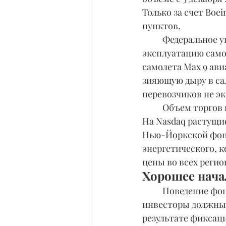
Только за счет Boe
пунктов.
	Федеральное управление гражданской авиации США приостановило 
эксплуатацию самол
самолета Max 9 ави
зияющую дыру в са
перевозчиков не эк
	Объем торгов вырос на Nasdaq и снизился на Нью-Йоркской фондовой бирже. 
На Nasdaq растущие
Нью-Йоркской фондо
энергетического, к
цены во всех регио
Хорошее нача
	Поведение фондового рынка в новом году - это напоминание о том, почему 
инвесторы должны 
результате фиксаци