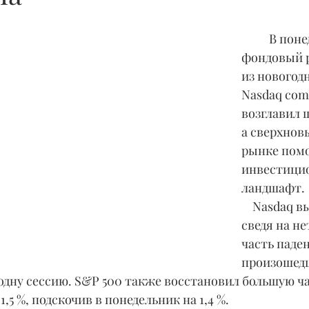
	В понедельник 
фондовый 
из новогодн
Nasdaq comp
возглавил 
а сверхнов
рынке помо
инвестици
ландшафт.
    Nasdaq вырос на 2,2 %, 
сведя на н
часть падени
произошедш
одну сессию. S&P 500 также восстановил большую ча
,5 %, подскочив в понедельник на 1,4 %.