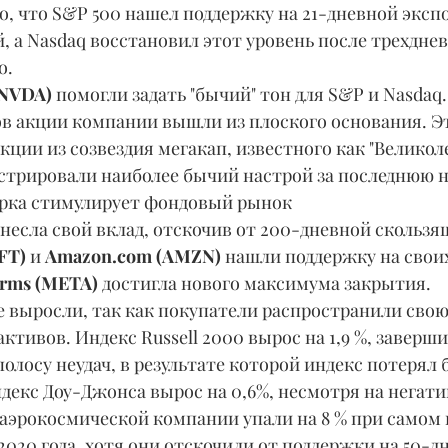
, а Nasdaq восстановил этот уровень после трехднев
о.
(NVDA)
 помогли задать "бычий" тон для S&P и Nasdaq. 
в акции компании вышли из плоского основания. Эт
кции из созвездия мегакап, известного как "Великол
нстрировали наиболее бычий настрой за последнюю 
рка стимулирует фондовый рынок
внесла свой вклад, отскочив от 200-дневной скользя
FT) 
и 
Amazon.com (AMZN)
 нашли поддержку на свои
orms (META)
 достигла нового максимума закрытия.
 выросли, так как покупатели распространили свою
ктивов. Индекс Russell 2000 вырос на 1,9 %, заверши
лосу неудач, в результате которой индекс потерял б
кс Доу-Джонса вырос на 0,6%, несмотря на негати
 аэрокосмической компании упали на 8 % при самом
 2020 года, хотя они отскочили от поддержки на 50-д