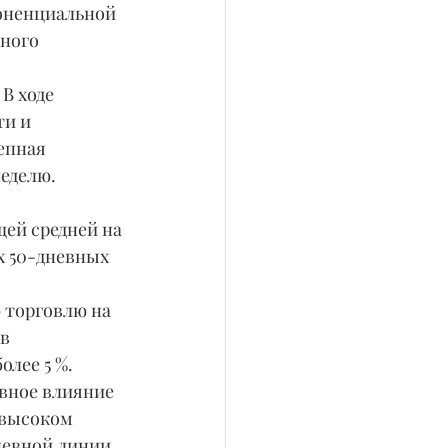
ного 
В ходе 
и и 
епная 
неделю.
щей средней на 
х 50-дневных 
 торговлю на 
в 
олее 5 %.
вное влияние 
 высоком 
невной линии. 