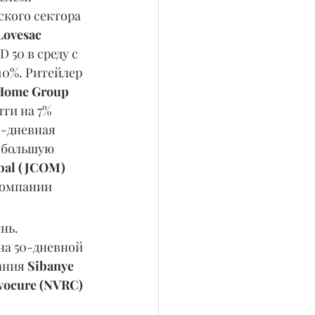
кого сектора 
Lovesac 
D 50 в среду с 
10%. Ритейлер 
Home Group 
ти на 7% 
0-дневная 
 большую 
obal (JCOM)
компании 
нь. 
на 50-дневной 
ания 
Sibanye 
vocure (NVRC) 