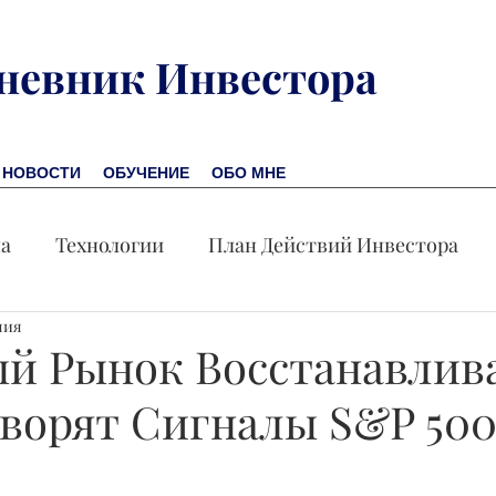
невник Инвестора
НОВОСТИ
ОБУЧЕНИЕ
ОБО МНЕ
на
Технологии
План Действий Инвестора
ния
Обучение
Новости
Новая Америка
Пр
й Рынок Восстанавлива
оворят Сигналы S&P 50
омика
Акция дня