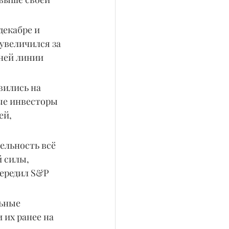
декабре и 
увеличился за 
ней линии 
вились на 
ые инвесторы 
й, 
ельность всё 
 силы, 
передил S&P 
ьные 
 их ранее на 