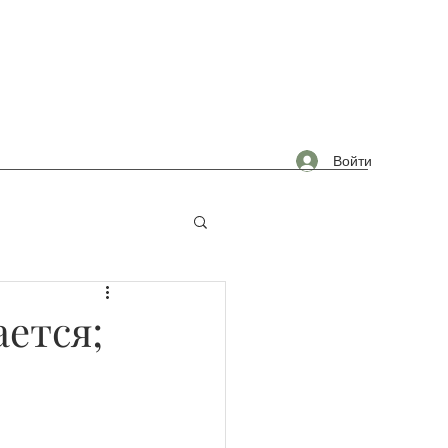
Войти
омышленность
ется;
0