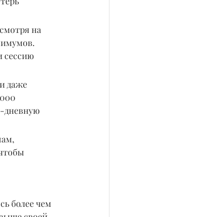
терь 
смотря на 
симумов. 
и сессию 
и даже 
000 
0-дневную 
ам, 
чтобы 
сь более чем 
 выше своей 