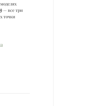
 моделях 
)
 — все три 
х точки 
ма