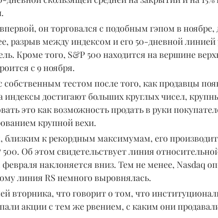
.
 впервой, он торговался с подобным гэпом в ноябре, 
ее, разрыв между индексом и его 50-дневной линией 
ель. Кроме того, S&P 500 находится на вершине верх
роится с 9 ноября.
с собственным тестом после того, как продавцы поя
да индексы достигают больших круглых чисел, крупн
ать это как возможность продать в руки покупателе
ованием крупной вехи.
, близким к рекордным максимумам, его производит
 500. Об этом свидетельствует линия относительной
 февраля наклоняется вниз. Тем не менее, Nasdaq о
этому линия RS немного выровнялась.
ей вторника, что говорит о том, что институционал
али акции с тем же рвением, с каким они продавали