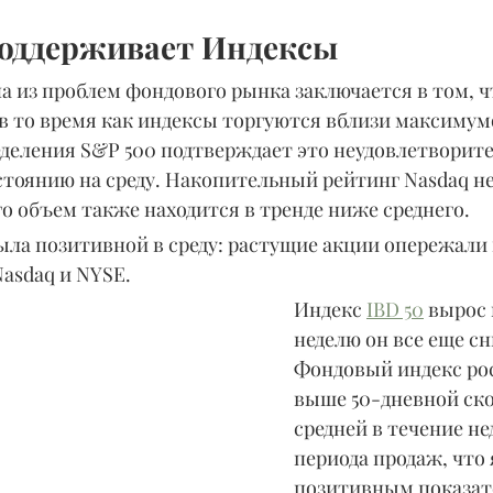
оддерживает Индексы
а из проблем фондового рынка заключается в том, ч
в то время как индексы торгуются вблизи максимум
деления S&P 500 подтверждает это неудовлетворите
остоянию на среду. Накопительный рейтинг Nasdaq н
его объем также находится в тренде ниже среднего.
ыла позитивной в среду: растущие акции опережали
Nasdaq и NYSE.
Индекс 
IBD 50
 вырос 
неделю он все еще сн
Фондовый индекс рос
выше 50-дневной ск
средней в течение не
периода продаж, что 
позитивным показат