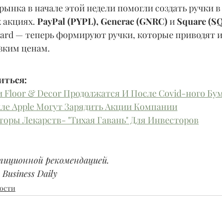
ынка в начале этой недели помогли создать ручки в
 акциях. 
PayPal (PYPL), Generac (GNRC)
 и 
Square (SQ
ard — теперь формируют ручки, которые приводят и
зким ценам.
ться: 
 Floor & Decor Продолжатся И После Covid-ного Бу
ле Apple Могут Зарядить Акции Компании
оры Лекарств- "Тихая Гавань" Для Инвесторов
тиционной рекомендацией.
Business Daily
ости