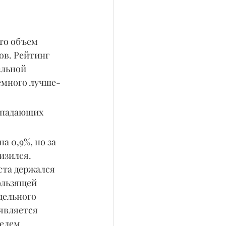
то объем 
ов. Рейтинг 
льной 
емного лучше- 
 падающих  
на 0,9%, но за 
изился. 
та держался 
ользящей 
дельного 
является 
елем.