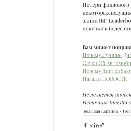
Потери фондового р
некоторых ведущих
акции IBD Leaderbo
покупки к более ни
Вам может понрави
Почему Лучшие Дни
Слухи Об Автомоби
Почему Дистрибьют
Назад в НОВОСТИ
Не является инвес
Источник Investor's 
Большая Картина
Нов