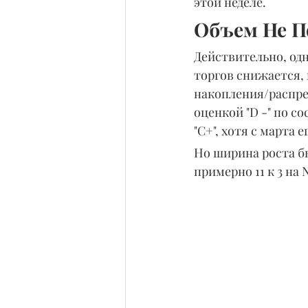
этой неделе.
Объем Не П
Действительно, одн
торгов снижается, 
накопления/распре
оценкой "D -" по с
"C+", хотя с марта 
Но ширина роста б
примерно 11 к 3 на 