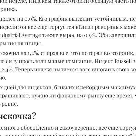
ой неделе. Индексы также отбили большую часть по
орника.
нялся на 0,9%. Его график выглядит устойчивым, не
недели; он все еще торгуется вблизи рекордных мак
ndustrial Average также вырос на 0,9%. Оба завершил
крытия пятницы.
скочил на 1,2%, стирая все, что потерял во вторник, 
ю силу проявляли малые компании. Индекс Russell 2
 2,4%. Теперь индекс пытается восстановить свою 5
юю.
х дней для индексов, близких к рекордным максимум
прашивают, нужно ли фондовому рынку еще время, 
уровне.
ыскочка?
емного обособленно и самоуверенно, все еще торгуя
0-дневной скользящей средней на закрытии и на 15%