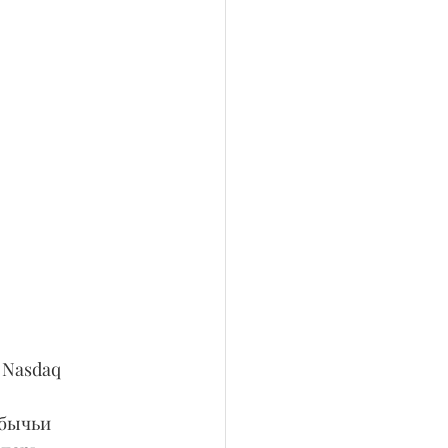
Nasdaq 
 бычьи 