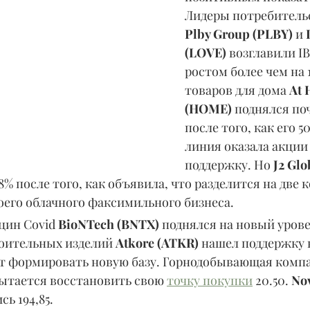
Лидеры потребительс
Plby Group (PLBY) 
и 
(LOVE)
 возглавили IB
ростом более чем на 
товаров для дома 
At 
(HOME)
 поднялся поч
после того, как его 5
линия оказала акции
поддержку. Но 
J2 Gl
 8% после того, как объявила, что разделится на две 
оего облачного факсимильного бизнеса.
цин Covid 
BioNTech (BNTX) 
поднялся на новый урове
оительных изделий 
Atkore (ATKR)
 нашел поддержку 
т формировать новую базу. Горнодобывающая комп
пытается восстановить свою 
точку покупки
 20.50. 
No
ь 194,85.