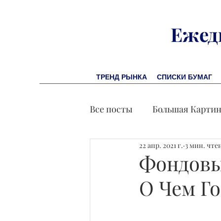
Ежед
ТРЕНД РЫНКА
СПИСКИ БУМАГ
Все посты
Большая Карти
22 апр. 2021 г.
3 мин. чте
Заметки финсоветника
Фондовы
О Чем Г
Лидеры И Успех
Экон