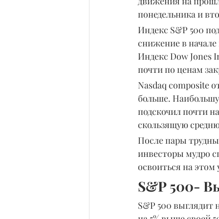
движения на прошл
понедельника и вт
Индекс S&P 500 под
снижение в начале 
Индекс Dow Jones I
почти по ценам за
Nasdaq composite от
больше. Наибольшу
подскочил почти на
скользящую средн
После пары трудны
инвесторы мудро с
освоиться на этом 
S&P 500- В
S&P 500 выглядит н
на 5% выше своей 5