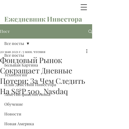
Ежедневник Инвестора
Пост
Все посты
20 мая 2021 г.
3 мин. чтения
Все посты
Фондовый Рынок
Большая Картина
Сокращает Дневные
Технологии
Потери; За Чем Следить
План Действий Инвестора
На S&P 500, Nasdaq
Заметки финсоветника
Обучение
Новости
Новая Америка