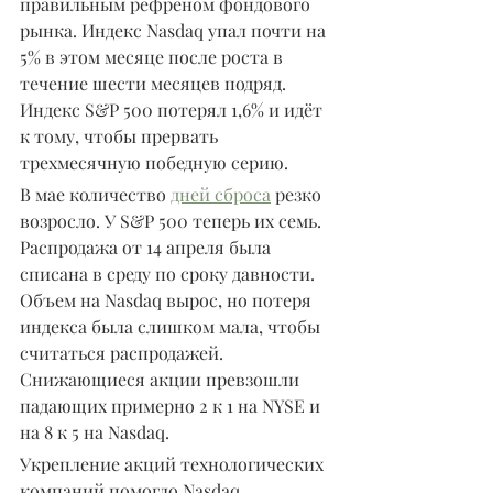
правильным рефреном фондового 
рынка. Индекс Nasdaq упал почти на 
5% в этом месяце после роста в 
течение шести месяцев подряд. 
Индекс S&P 500 потерял 1,6% и идёт 
к тому, чтобы прервать 
трехмесячную победную серию.
В мае количество 
дней сброса
 резко 
возросло. У S&P 500 теперь их семь. 
Распродажа от 14 апреля была 
списана в среду по сроку давности. 
Объем на Nasdaq вырос, но потеря 
индекса была слишком мала, чтобы 
считаться распродажей. 
Снижающиеся акции превзошли 
падающих примерно 2 к 1 на NYSE и 
на 8 к 5 на Nasdaq.
Укрепление акций технологических 
компаний помогло Nasdaq 