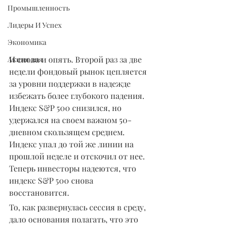
Промышленность
Лидеры И Успех
Экономика
И снова и опять. Второй раз за две 
Акция дня
недели фондовый рынок цепляется 
за уровни поддержки в надежде 
избежать более глубокого падения.
Индекс S&P 500 снизился, но 
удержался на своем важном 50-
дневном скользящем среднем. 
Индекс упал до той же линии на 
прошлой неделе и отскочил от нее. 
Теперь инвесторы надеются, что 
индекс S&P 500 снова 
восстановится.
То, как развернулась сессия в среду, 
дало основания полагать, что это 