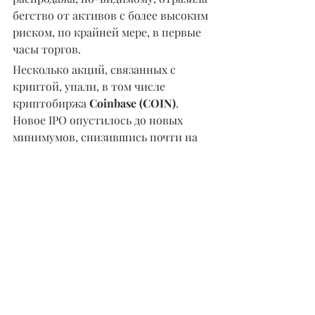
бегство от активов с более высоким 
риском, по крайней мере, в первые 
часы торгов.
Несколько акций, связанных с 
криптой, упали, в том числе 
криптобиржа 
Coinbase (COIN)
. 
Новое IPO опустилось до новых 
минимумов, снизившись почти на 
6%.
Компании природных ресурсов, 
которые были лидерами на рынке, 
также показали плохие результаты. 
Горнодобывающая, сталелитейная и 
несколько нефтяных групп IBD 
оказались в нижней двадцатке в 
среду.
Energy Select Sector SPDR ETF (XLE) 
упал на 2,6% после того, как цены на 