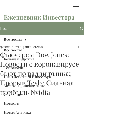
Ежедневник Инвестора
Пост
Все посты
19 нояб. 2020 г.
3 мин. чтения
Все посты
Фьючерсы Dow Jones:
Большая Картина
Новости о коронавирусе
Технологии
бьют по ралли рынка;
План Действий Инвестора
Прорыв Tesla; Сильная
Заметки финсоветника
прибыль Nvidia
Обучение
Новости
Новая Америка