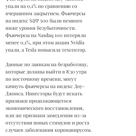
упали на 0,1% по сравнению со 
вчерашним закрытием. Фьючерсы 
на индекс S&P 500 были немного 
ниже уровня безубыточности. 
Фьючерсы на Nasdaq 100 потеряли 
менее 0,1%, при этом акции Nvidia 
упали, а Tesla повысила техсектор.
Данные по заявкам на безработицу, 
которые должны выйти в 8:30 утра 
по восточному времени, могут 
качнуть фьючерсы на индекс Доу-
Джонса. Инвесторы будут искать 
признаки продолжающегося 
экономического восстановления, 
или же признаки замедления из-за 
отсутствия новых стимулов и роста 
случаев заболевания коронавирусом.