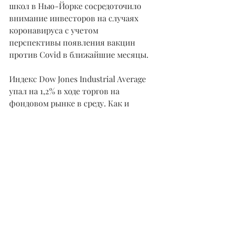
школ в Нью-Йорке сосредоточило 
внимание инвесторов на случаях 
коронавируса с учетом 
перспективы появления вакцин 
против Covid в ближайшие месяцы.
Индекс Dow Jones Industrial Average 
упал на 1,2% в ходе торгов на 
фондовом рынке в среду. Как и 
индекс S&P 500. Индекс Nasdaq 
composite снизился на 0,8%.
Акции роста также откатились 
назад. 
Tesla Прорывается 
Акции Tesla подскочили на 10% до 
отметки 486,64 в среду, взлетев 
выше отметки 466, что являлось 