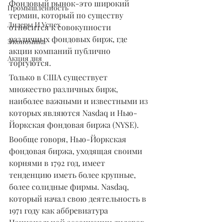
Фондовый рынок-это широкий 
Промышленность
термин, который по существу 
Лидеры И Успех
относится к совокупности 
различных фондовых бирж, где 
Экономика
акции компаний публично 
Акция дня
торгуются.
Только в США существует 
множество различных бирж, 
наиболее важными и известными из 
которых являются Nasdaq и Нью-
Йоркская фондовая биржа (NYSE).
Вообще говоря, Нью-Йоркская 
фондовая биржа, уходящая своими 
корнями в 1792 год, имеет 
тенденцию иметь более крупные, 
более солидные фирмы. Nasdaq, 
который начал свою деятельность в 
1971 году как аббревиатура 