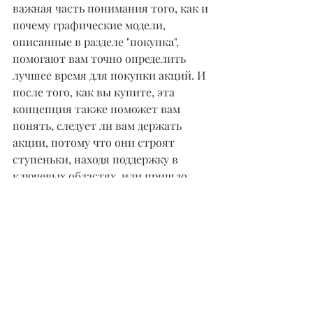
важная часть понимания того, как и 
почему графические модели, 
описанные в разделе "покупка", 
помогают вам точно определить 
лучшее время для покупки акций. И 
после того, как вы купите, эта 
концепция также поможет вам 
понять, следует ли вам держать 
акции, потому что они строят 
ступеньки, находя поддержку в 
ключевых областях, или пришло 
время продавать, потому что они 
рухнули прямо сквозь пол.
В следующих примерах показано, 
как выглядят поддержка и 
сопротивление на графике. 
Рассматривая примечания в каждом 
примере, обратите особое внимание 