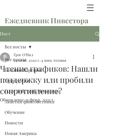
Ежедневник Инвестора
Пост
Все посты
Грэг О'Нил
Все посты
24 нояб. 2020 г.
4 мин. чтения
Чтение графиков: Нашли
Большая Картина
поддержку или пробили
Технологии
сопротивление?
План Действий Инвестора
Обновлено:
11 февр. 2021 г.
Заметки финсоветника
Обучение
Новости
Новая Америка