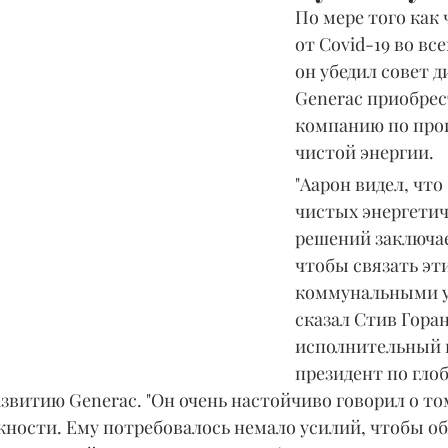
По мере того как 
от Covid-19 во вс
он убедил совет д
Generac приобрест
компанию по прои
чистой энергии.
"Аарон видел, что
чистых энергетич
решений заключае
чтобы связать эти
коммунальными ус
сказал Стив Горан
исполнительный 
президент по гло
витию Generac. "Он очень настойчиво говорил о то
жности. Ему потребовалось немало усилий, чтобы об