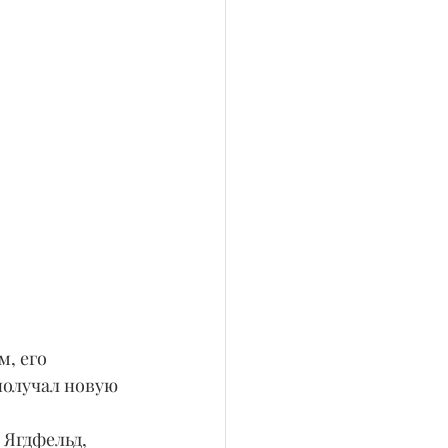
, его 
получал новую 
 Ягдфельд, 