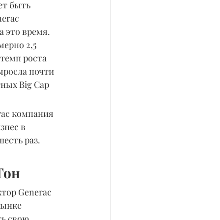
ет быть 
erac 
а это время.
ерно 2,5 
 темп роста 
ыросла почти 
тных Big Cap 
rac компания 
знес в 
есть раз. 
Тон
ктор Generac 
рынке 
ь свою 