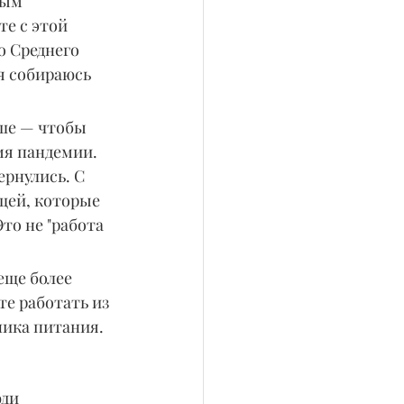
мым 
е с этой 
о Среднего 
я собираюсь 
ше — чтобы 
мя пандемии. 
ернулись. С 
щей, которые 
то не "работа 
еще более 
е работать из 
ника питания.
ди 