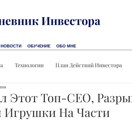
невник Инвестора
НОВОСТИ
ОБУЧЕНИЕ
ОБО МНЕ
на
Технологии
План Действий Инвестора
ния
Обучение
Новости
Новая Америка
Пр
ал Этот Топ-СЕО, Разры
и Игрушки На Части
омика
Акция дня