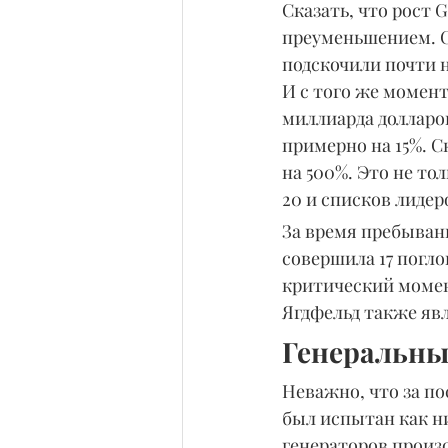
Сказать, что рост
преуменьшением. С 
подскочили почти н
И с того же момент
миллиарда долларов
примерно на 15%. С
на 500%. Это не то
20 и списков лиде
За время пребывани
совершила 17 погло
критический момент
Ягдфельд также яв
Генеральны
Неважно, что за по
был испытан как ни
генераторов произ