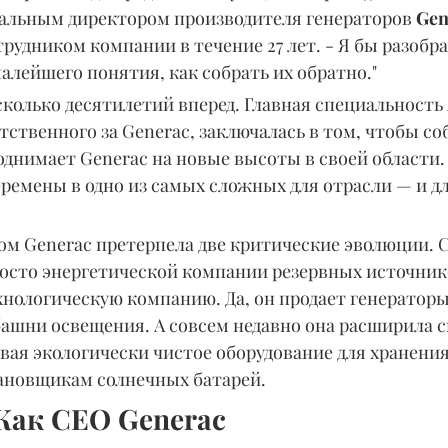
альным директором производителя генераторов 
Gen
трудником компании в течение 27 лет. - Я бы разобра
малейшего понятия, как собрать их обратно."
колько десятилетий вперед. Главная специальность 
тственного за Generac, заключалась в том, чтобы соб
однимает Generac на новые высоты в своей области. 
ремены в одно из самых сложных для отрасли — и д
ом Generac претерпела две критические эволюции. С
росто энергетической компании резервных источнико
ологическую компанию. Да, он продает генераторы,
ашни освещения. А совсем недавно она расширила с
вая экологически чистое оборудование для хранения
ановщикам солнечных батарей.
Как СЕО Generac