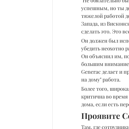
"Не обязательно б
успешным, но ты до
тяжелой работой до
Запада, из Висконс
сделать это. Это в
Он должен был испо
убедить неохотно р
Он объяснил им, по
большим вниманием
Generac делает и п
на дому" работа.
Более того, широка
критична во время 
дома, если есть пе
Проявите С
Там, где сотрудник