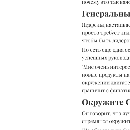
почему это так важ
Генеральный
Ягдфельд настаивае
просто требует лид
чтобы быть лидером"
Но есть еще одна о
успешных руководи
"Мне очень интерес
новые продукты на 
окружении двигател
граничит с финати
Окружите С
Он говорит, что лу
стремятся окружи