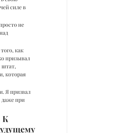
чей силе в 
просто не 
над 
того, как 
ко призывал 
 штат, 
, которая 
. Я призвал 
 даже при 
 К 
удущему