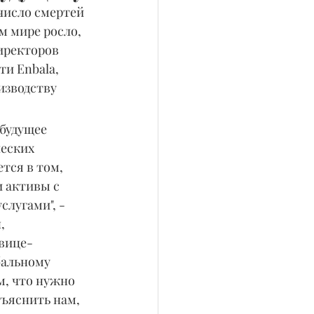
число смертей 
ем мире росло, 
иректоров 
и Enbala, 
зводству 
 будущее 
еских 
тся в том, 
 активы с 
лугами", - 
, 
вице-
бальному 
м, что нужно 
ъяснить нам, 