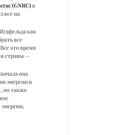
erac (GNRC)
 в 
л все на 
Ягдфельда как 
рать все 
Все это время 
ля страны — 
начала она 
в энергии в 
 но также 
вое 
 энергии, 