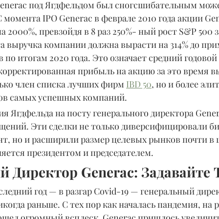
 Generac под Ягдфельдом был сногсшибательным мож
момента IPO Generac в феврале 2010 года акции Gen
а 2000%, превзойдя в 8 раз 250%- ный рост S&P 500 з
а выручка компании должна вырасти на 314% до прим
 по итогам 2020 года. Это означает средний годовой
корректированная прибыль на акцию за это время в
лько член списка лучших фирм 
IBD 50
, но и более эли
ров самых успешных компаний.
я Ягдфельда на посту генерального директора Gene
щений. Эти сделки не только диверсифицировали би
, но и расширили размер целевых рынков почти в ш
ляется президентом и председателем.
й Директор Generac: Задавайте 
следний год — в разгар Covid-19 — генеральный дире
когда раньше. С тех пор как началась пандемия, на 
ошел огромный всплеск. Generac пришлось увеличит