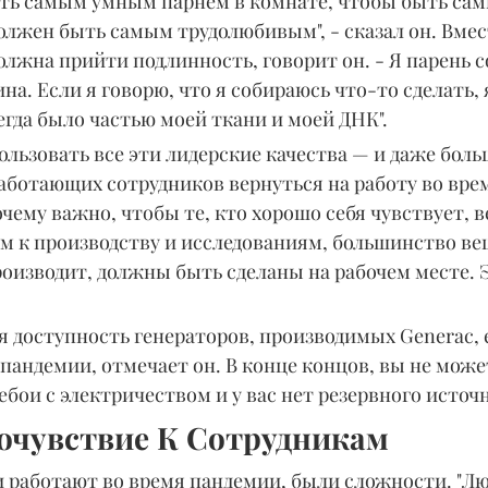
ыть самым умным парнем в комнате, чтобы быть са
лжен быть самым трудолюбивым", - сказал он. Вмест
лжна прийти подлинность, говорит он. - Я парень с
ина. Если я говорю, что я собираюсь что-то сделать, 
сегда было частью моей ткани и моей ДНК".
льзовать все эти лидерские качества — и даже боль
аботающих сотрудников вернуться на работу во вре
чему важно, чтобы те, кто хорошо себя чувствует, в
 к производству и исследованиям, большинство ве
роизводит, должны быть сделаны на рабочем месте. Э
я доступность генераторов, производимых Generac, 
пандемии, отмечает он. В конце концов, вы не может
ребои с электричеством и у вас нет резервного источ
очувствие К Сотрудникам
и работают во время пандемии, были сложности. "Лю