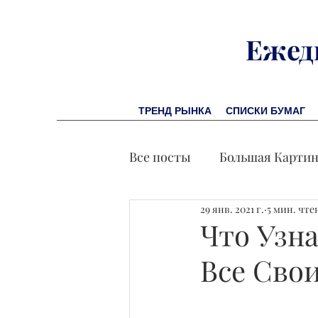
Ежед
ТРЕНД РЫНКА
СПИСКИ БУМАГ
Все посты
Большая Карти
29 янв. 2021 г.
5 мин. чте
Заметки финсоветника
Что Узн
Все Сво
Лидеры И Успех
Экон