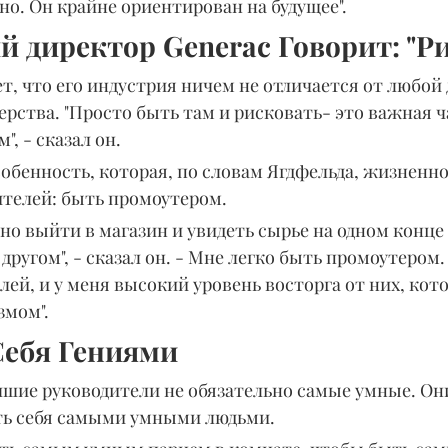
но. Он крайне ориентирован на будущее".
 директор Generac Говорит: "Р
т, что его индустрия ничем не отличается от любой 
ерства. "Просто быть там и рисковать- это важная ча
, - сказал он.
собенность, которая, по словам Ягдфельда, жизненно
телей: быть промоутером.
но выйти в магазин и увидеть сырье на одном конце
другом", - сказал он. - Мне легко быть промоутером.
ей, и у меня высокий уровень восторга от них, кот
змом".
ебя Гениями
чшие руководители не обязательно самые умные. Он
ть себя самыми умными людьми.