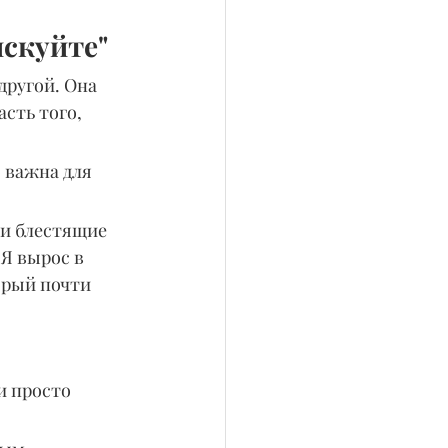
искуйте"
другой. Она 
сть того, 
 важна для 
 и блестящие 
 Я вырос в 
орый почти 
и просто 