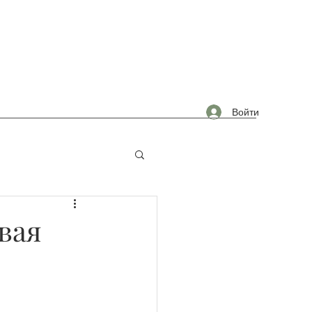
Войти
омышленность
вая