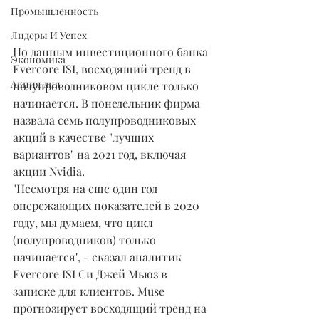
Промышленность
Лидеры И Успех
По данным инвестиционного банка 
Экономика
Evercore ISI, восходящий тренд в 
Акция дня
полупроводниковом цикле только 
начинается. В понедельник фирма 
назвала семь полупроводниковых 
акций в качестве "лучших 
вариантов" на 2021 год, включая 
акции Nvidia.
"Несмотря на еще один год 
опережающих показателей в 2020 
году, мы думаем, что цикл 
(полупроводников) только 
начинается", - сказал аналитик 
Evercore ISI Си Джей Мьюз в 
записке для клиентов. Muse 
прогнозирует восходящий тренд на 