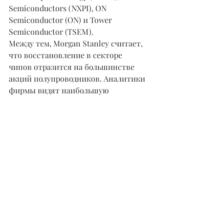
Semiconductors (NXPI), ON 
Semiconductor (ON) и Tower 
Semiconductor (TSEM).
Между тем, Morgan Stanley считает, 
что восстановление в секторе 
чипов отразится на большинстве 
акций полупроводников. Аналитики 
фирмы видят наибольшую 
ценность сейчас в акциях 
микросхем памяти Micron и Western 
Digital (WDC). Они видят самые 
привлекательные возможности 
роста в Qualcomm, Teradyne и 
Sensata Technologies (ST).
Назад в НОВОСТИ 
Не является инвестиционной 