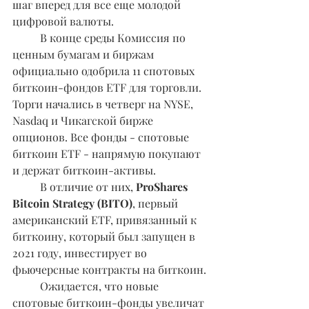
шаг вперед для все еще молодой 
цифровой валюты.
	В конце среды Комиссия по 
ценным бумагам и биржам 
официально одобрила 11 спотовых 
биткоин-фондов ETF для торговли. 
Торги начались в четверг на NYSE, 
Nasdaq и Чикагской бирже 
опционов. Все фонды - спотовые 
биткоин ETF - напрямую покупают 
и держат биткоин-активы.
	В отличие от них, 
ProShares 
Bitcoin Strategy (BITO)
, первый 
американский ETF, привязанный к 
биткоину, который был запущен в 
2021 году, инвестирует во 
фьючерсные контракты на биткоин.
	Ожидается, что новые 
спотовые биткоин-фонды увеличат 