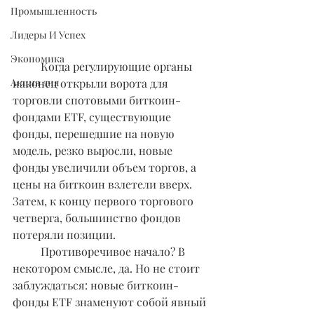
Промышленность
Лидеры И Успех
Экономика
	Когда регулирующие органы 
наконец открыли ворота для 
Акция дня
торговли спотовыми биткоин-
фондами ETF, существующие 
фонды, перешедшие на новую 
модель, резко выросли, новые 
фонды увеличили объем торгов, а 
цены на биткоин взлетели вверх. 
Затем, к концу первого торгового 
четверга, большинство фондов 
потеряли позиции.
	Противоречивое начало? В 
некотором смысле, да. Но не стоит 
заблуждаться: новые биткоин-
фонды ETF знаменуют собой явный 