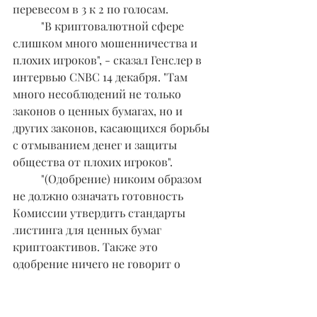
перевесом в 3 к 2 по голосам.
	"В криптовалютной сфере 
слишком много мошенничества и 
плохих игроков", - сказал Генслер в 
интервью CNBC 14 декабря. "Там 
много несоблюдений не только 
законов о ценных бумагах, но и 
других законов, касающихся борьбы 
с отмыванием денег и защиты 
общества от плохих игроков".
	"(Одобрение) никоим образом 
не должно означать готовность 
Комиссии утвердить стандарты 
листинга для ценных бумаг 
криптоактивов. Также это 
одобрение ничего не говорит о 
взглядах Комиссии на статус других 
криптоактивов", - написал Генслер 
в заявлении после одобрения. 