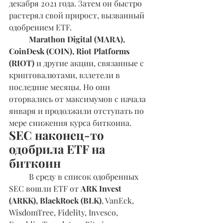
декабря 2021 года. Затем он быстро 
растерял свой прирост, вызванный 
одобрением ETF.
Marathon Digital (MARA), 
CoinDesk (COIN), Riot Platforms 
(RIOT) 
и другие акции, связанные с 
криптовалютами, взлетели в 
последние месяцы. Но они 
оторвались от максимумов с начала 
января и продолжили отступать по 
мере снижения курса биткоина.
SEC наконец-то 
одобрила ETF на 
биткоин 
	В среду в список одобренных 
SEC вошли ETF от 
ARK Invest 
(ARKK), BlackRock (BLK)
, VanEck, 
WisdomTree, Fidelity, Invesco, 