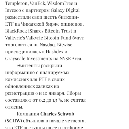
Templeton, VanEck, WisdomTree и 
Invesco с партнером Galaxy Digital 
разместили свои шесть биткоин- 
ETF на Чикагской бирже опционов. 
BlackRock iShares Bitcoin Trust и 
Valkyrie's Valkyrie Bitcoin Fund будут 
торговаться на Nasdaq. Bitwise 
присоединилась к Hashdex и 
Grayscale Investments на NYSE Arca.
	Эмитенты раскрыли 
информацию о планируемых 
комиссиях для ETF в своих 
обновленных заявках на 
регистрацию 9 и 10 января. Сборы 
составляют от 0,2 до 1,5 %, не считая 
отмены.
	Компания 
Charles Schwab 
(SCHW) 
объявила в начале четверга, 
что ETF доступны на ее платформе, 