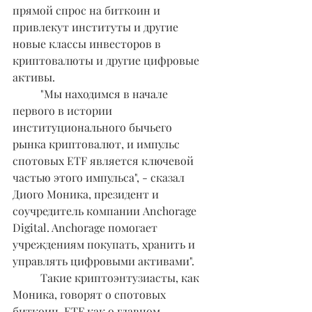
прямой спрос на биткоин и 
привлекут институты и другие 
новые классы инвесторов в 
криптовалюты и другие цифровые 
активы.
	"Мы находимся в начале 
первого в истории 
институционального бычьего 
рынка криптовалют, и импульс 
спотовых ETF является ключевой 
частью этого импульса", - сказал 
Диого Моника, президент и 
соучредитель компании Anchorage 
Digital. Anchorage помогает 
учреждениям покупать, хранить и 
управлять цифровыми активами".
	Такие криптоэнтузиасты, как 
Моника, говорят о спотовых 
биткоин-ETF как о главном 