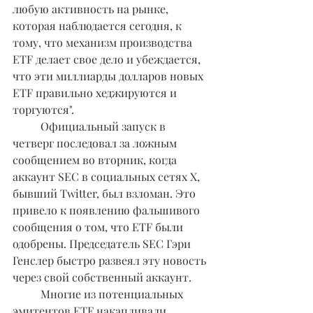
любую активность на рынке, 
которая наблюдается сегодня, к 
тому, что механизм производства 
ETF делает свое дело и убеждается, 
что эти миллиарды долларов новых 
ETF правильно хеджируются и 
торгуются".
	Официальный запуск в 
четверг последовал за ложным 
сообщением во вторник, когда 
аккаунт SEC в социальных сетях X, 
бывший Twitter, был взломан. Это 
привело к появлению фальшивого 
сообщения о том, что ETF были 
одобрены. Председатель SEC Гэри 
Генслер быстро развеял эту новость 
через свой собственный аккаунт.
	Многие из потенциальных 
эмитентов ETF накапливали 