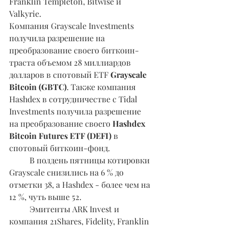
Franklin Templeton, Bitwise и 
Valkyrie.
Компания Grayscale Investments 
получила разрешение на 
преобразование своего биткоин-
траста объемом 28 миллиардов 
долларов в спотовый ETF 
Grayscale 
Bitcoin (GBTC)
. Также компания 
Hashdex в сотрудничестве с Tidal 
Investments получила разрешение 
на преобразование своего 
Hashdex 
Bitcoin Futures ETF (DEFI)
 в 
спотовый биткоин-фонд.
	В полдень пятницы котировки 
Grayscale снизились на 6 % до 
отметки 38, а Hashdex - более чем на 
12 %, чуть выше 52.
	Эмитенты ARK Invest и 
компания 21Shares, Fidelity, Franklin 