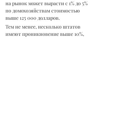
на рынок может вырасти с 1% до 5% 
по домохозяйствам стоимостью 
выше 125 000 долларов.
Тем не менее, несколько штатов 
имеют проникновение выше 10%, 
отмечает Драб. В Калифорнии 
демография, доходы, связанные с 
лесными пожарами отключения 
электроэнергии и быстро растущая 
дилерская сеть- все это работает в 
пользу Generac, сказал он.
Нестабильность сети 
5G 
Наконец, 5G может стать еще одним 
драйвером в ближайшие годы, 
говорит Драб. Он отмечает, что 
Generac является ведущим 