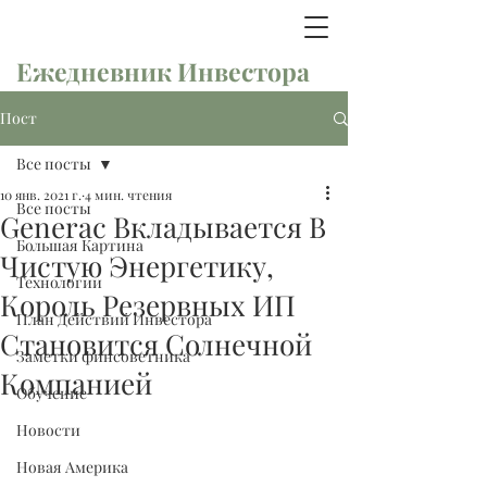
Ежедневник Инвестора
Пост
Все посты
10 янв. 2021 г.
4 мин. чтения
Все посты
Generac Вкладывается В
Большая Картина
Чистую Энергетику,
Технологии
Король Резервных ИП
План Действий Инвестора
Становится Солнечной
Заметки финсоветника
Компанией
Обучение
Новости
Новая Америка