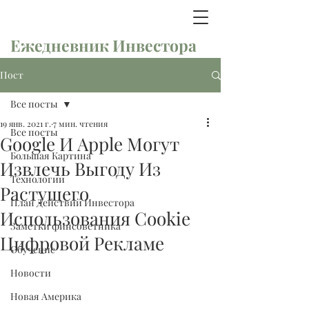
Ежедневник Инвестора
Пост
Все посты
19 янв. 2021 г.
7 мин. чтения
Все посты
Google И Apple Могут
Большая Картина
Извлечь Выгоду Из
Технологии
Растущего
План Действий Инвестора
Использования Cookie
Заметки финсоветника
Цифровой Рекламе
Обучение
Новости
Новая Америка