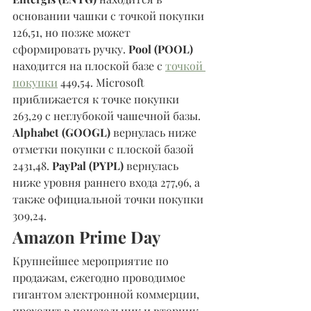
основании чашки с точкой покупки 
126,51, но позже может 
сформировать ручку. 
Pool (POOL) 
находится на плоской базе с 
точкой 
покупки
 449,54. Microsoft 
приближается к точке покупки 
263,29 с неглубокой чашечной базы. 
Alphabet (GOOGL) 
вернулась ниже 
отметки покупки с плоской базой 
2431,48. 
PayPal (PYPL) 
вернулась 
ниже уровня раннего входа 277,96, а 
также официальной точки покупки 
309,24.
Amazon Prime Day
Крупнейшее мероприятие по 
продажам, ежегодно проводимое 
гигантом электронной коммерции, 
проходит в понедельник и вторник. 