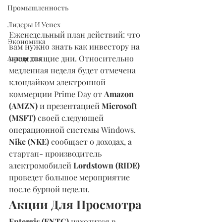
Промышленность
Лидеры И Успех
Еженедельный план действий: что 
Экономика
вам нужно знать как инвестору на 
предстоящие дни. Относительно 
Акция дня
медленная неделя будет отмечена 
клондайком электронной 
коммерции Prime Day от 
Amazon 
(AMZN)
 и презентацией 
Microsoft 
(MSFT) 
своей следующей 
операционной системы Windows. 
Nike (NKE)
 сообщает о доходах, а 
стартап- производитель 
электромобилей 
Lordstown (RIDE) 
проведет большое мероприятие 
после бурной недели.
Акции Для Просмотра
Entergis (ENTG)
 находится в 