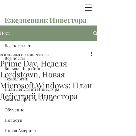
Ежедневник Инвестора
Пост
Все посты
19 июн. 2021 г.
3 мин. чтения
Все посты
Prime Day, Неделя
Большая Картина
Lordstown, Новая
Технологии
Microsoft Windows: План
План Действий Инвестора
Действий Инвестора
Заметки финсоветника
Обучение
Новости
Новая Америка