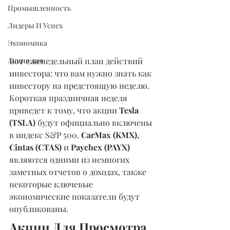
Промышленность
Лидеры И Успех
Экономика
Вот еженедельный план действий 
Акция дня
инвестора: что вам нужно знать как 
инвестору на предстоящую неделю. 
Короткая праздничная неделя 
приведет к тому, что акции 
Tesla 
(TSLA)
 будут официально включены 
в индекс S&P 500. 
CarMax (KMX), 
Cintas (CTAS)
 и 
Paychex (PAYX)
являются одними из немногих 
заметных отчетов о доходах, также 
некоторые ключевые 
экономические показатели будут 
опубликованы.
Акции Для Просмотра