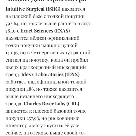
Intuitive Surgical (ISRG)
 находится 
на плоской базе с точкой покупки 
792.64, но также выше раннего входа 
781.99. 
Exact Sciences (EXAS)
находятся вблизи официальной 
точки покупки чашки с ручкой 
139.36, но в четверг вспыхнул ранний 
сигнал на покупку, когда он пробил 
вверх краткосрочный нисходящий 
тренд. 
Idexx Laboratories (IDXX)
работает над официальной точкой 
покупки 486, но также находится 
выше недавнего нисходящего 
тренда. 
Charles River Labs (CRL) 
движется к плоской базовой точке 
покупки 257,98, но рискованные 
инвесторы могут купить её уже 
сейчас, на отскоке выше своей 50-