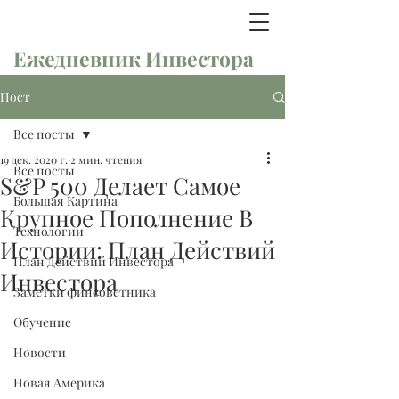
Ежедневник Инвестора
Пост
Все посты
19 дек. 2020 г.
2 мин. чтения
Все посты
S&P 500 Делает Самое
Большая Картина
Крупное Пополнение В
Технологии
Истории: План Действий
План Действий Инвестора
Инвестора
Заметки финсоветника
Обучение
Новости
Новая Америка