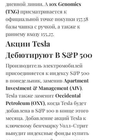
дневной линии. А 
10x Genomics 
(TXG)
 присматривается к 
официальной точке покупки 157,58 
базы чашка с ручкой, а также к 
раннему входу 155,27.
Акции Tesla 
Дебютируют В S&P 500
Производитель электромобилей 
присоединяется к индексу S&P 500 
в понедельник, заменив 
Apartment 
Investment & Management (AIV)
. 
Tesla также заменит 
Occidental 
Petroleum (OXY)
, когда Tesla будет 
добавлена в S&P 100 в конце этого 
месяца. Добавление акций Tesla к 
ключевому бенчмарку Уолл-Стрит 
вынудит индексные фонды купить 