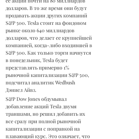
ее акции почти на 80 миллиардов 
долларов. В то же время они будут 
продавать акции других компаний 
S&P 500. Tesla стоит на фондовом 
рынке около 640 миллиардов 
долларов, что делает ее крупнейшей 
компанией, когда-либо входившей в 
S&P 500. Как только торги начнутся 
в понедельник, Tesla будет 
представлять примерно 1% 
рыночной капитализации S&P 500, 
подсчитал аналитик Wedbush 
Дэниел Айвз.
S&P Dow Jones обдумывал 
добавление акций Tesla двумя 
траншами, но решил добавить их 
все сразу при полной рыночной 
капитализации с поправкой на 
плавающий курс. Это означает, что 