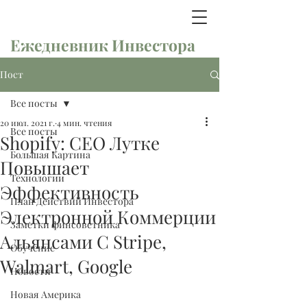
Ежедневник Инвестора
Пост
Все посты
20 июл. 2021 г.
4 мин. чтения
Все посты
Shopify: СЕО Лутке
Большая Картина
Повышает
Технологии
Эффективность
План Действий Инвестора
Электронной Коммерции
Заметки финсоветника
Альянсами С Stripe,
Обучение
Walmart, Google
Новости
Новая Америка