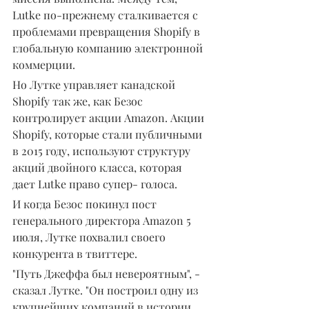
Lutke по-прежнему сталкивается с 
проблемами превращения Shopify в 
глобальную компанию электронной 
коммерции.
Но Лутке управляет канадской 
Shopify так же, как Безос 
контролирует акции Amazon. Акции 
Shopify, которые стали публичными 
в 2015 году, используют структуру 
акций двойного класса, которая 
дает Lutke право супер- голоса.
И когда Безос покинул пост 
генерального директора Amazon 5 
июля, Лутке похвалил своего 
конкурента в твиттере.
"Путь Джеффа был невероятным", - 
сказал Лутке. "Он построил одну из 
крупнейших компаний в истории 