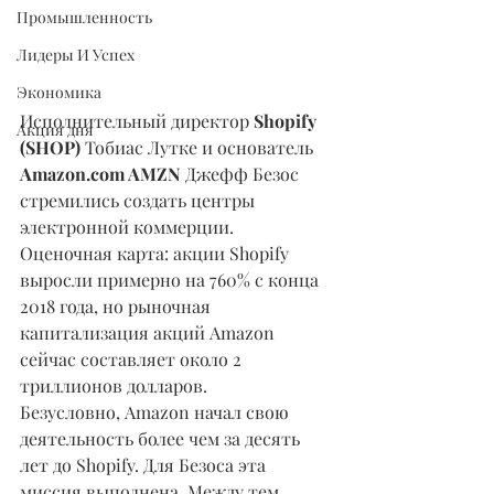
Промышленность
Лидеры И Успех
Экономика
Исполнительный директор 
Shopify 
Акция дня
(SHOP)
 Тобиас Лутке и основатель 
Amazon.com AMZN
 Джефф Безос 
стремились создать центры 
электронной коммерции. 
Оценочная карта: акции Shopify 
выросли примерно на 760% с конца 
2018 года, но рыночная 
капитализация акций Amazon 
сейчас составляет около 2 
триллионов долларов.
Безусловно, Amazon начал свою 
деятельность более чем за десять 
лет до Shopify. Для Безоса эта 
миссия выполнена. Между тем, 