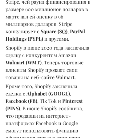
Stripe, чей раунд финансирования в 
размере 600 миллионов долларов в 
марте дал ей оценку в 96 
миллиардов долларов. Stripe 
конкурирует с 
Square (SQ)
, 
PayPal 
Holdings (PYPL)
 и другими.
Shopify в июне 2020 года заключила 
сделку с конкурентом Amazon 
Walmart (WMT)
. Теперь торговые 
клиенты Shopify продают свои 
товары на веб-сайте Walmart.
Кроме того, Shopify заключила 
сделки с 
Alphabet (GOOGL)
, 
Facebook (FB)
, Tik Tok и 
Pinterest 
(PINS)
. В июне Shopify сообщила, 
что продавцы на интернет-
платформах Facebook и Google 
смогут использовать функцию 
оформления заказа в один клик.