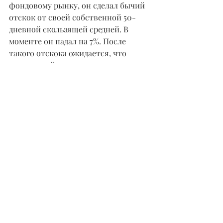
фондовому рынку, он сделал бычий 
отскок от своей собственной 50-
дневной скользящей средней. В 
моменте он падал на 7%. После 
такого отскока ожидается, что 
восходящий импульс сохранится, по 
крайней мере в краткосрочной 
перспективе.
Небольшие компании отстали, так 
как Russell 2000 закрылся на 0,9% 
ниже. Тем не менее, индекс также 
вернулся после гораздо большего 
раннего падения.
В списке новых максимумов 
региональные банки продолжают 
активно присутствовать. Рост 
доходности вызывает беспокойство 
на фондовом рынке, но он 
подпитывает широкий прогресс в 