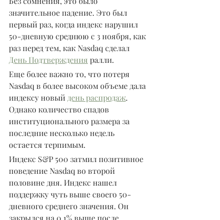
Без сомнения, это было 
значительное падение. Это был 
первый раз, когда индекс нарушил 
50-дневную среднюю с 3 ноября, как 
раз перед тем, как Nasdaq сделал 
День Подтверждения
 ралли.
Еще более важно то, что потеря 
Nasdaq в более высоком объеме дала 
индексу новый 
день распродаж
. 
Однако количество спадов 
институционального размера за 
последние несколько недель 
остается терпимым.
Индекс S&P 500 затмил позитивное 
поведение Nasdaq во второй 
половине дня. Индекс нашел 
поддержку чуть выше своего 50-
дневного среднего значения. Он 
закрылся на 0,1% выше после 