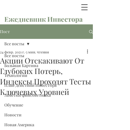
Ежедневник Инвестора
Пост
Все посты
24 февр. 2021 г.
3 мин. чтения
Все посты
Акции Отскакивают От
Большая Картина
Глубоких Потерь,
Технологии
Индексы Проходят Тесты
План Действий Инвестора
Ключевых Уровней
Заметки финсоветника
Обучение
Новости
Новая Америка