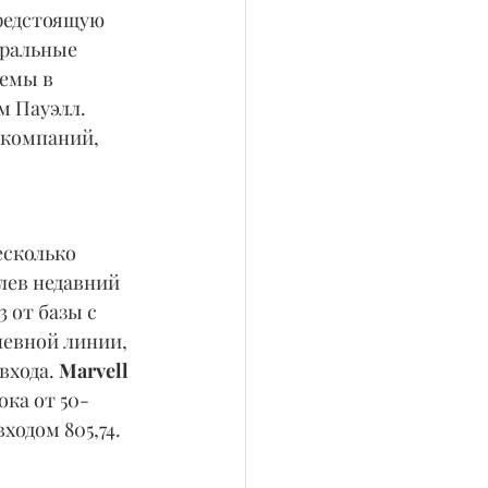
редстоящую 
тральные 
емы в 
 Пауэлл. 
 компаний, 
есколько 
лев недавний 
 от базы с 
невной линии, 
входа. 
Marvell 
ока от 50-
ходом 805,74.