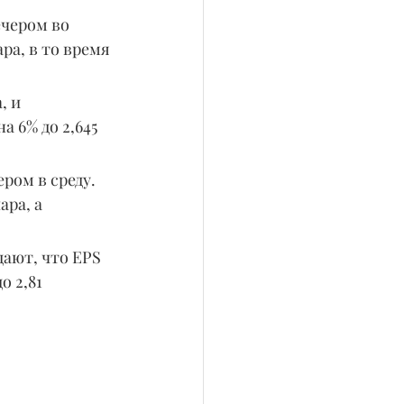
чером во 
ра, в то время 
, и 
а 6% до 2,645 
ром в среду. 
ра, а 
ают, что EPS 
о 2,81 