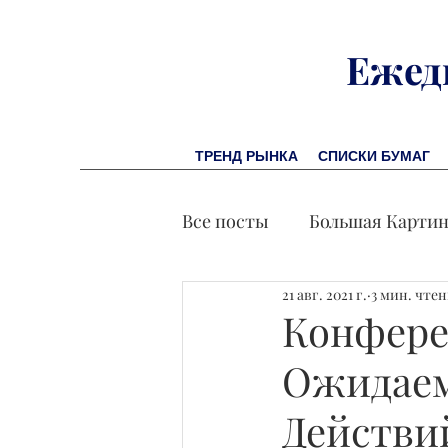
Ежед
ТРЕНД РЫНКА
СПИСКИ БУМАГ
Все посты
Большая Карти
21 авг. 2021 г.
3 мин. чте
Заметки финсоветника
Конфере
Ожидаем
Лидеры И Успех
Экон
Действи