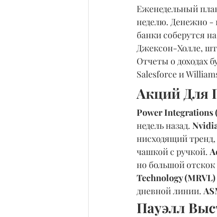
Еженедельный план
неделю. Денежно - 
банки соберутся н
Джексон-Холле, шт
Отчеты о доходах б
Salesforce и Willia
Акций Для 
Power Integrations
недель назад. 
Nvidi
нисходящий тренд, 
чашкой с ручкой. 
A
но большой отскок 
Technology (MRVL)
дневной линии. 
AS
Пауэлл Выс