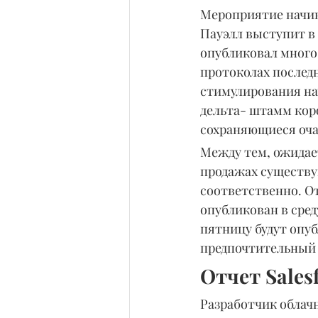
Мероприятие начина
Пауэлл выступит в 
опубликовал много 
протоколах последн
стимулирования нач
дельта- штамм кор
сохраняющиеся оча
Между тем, ожидае
продажах существу
соответственно. От
опубликован в сред
пятницу будут опуб
предпочтительный
Отчет Sales
Разработчик облач