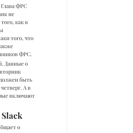
 Глава ФРС 
нк не 
того, как в 
ы 
ки того, что 
также 
овников ФРС.
. Данные о 
вторник 
 должен быть 
четверг. А в 
орые включают 
Slack 
бщает о 