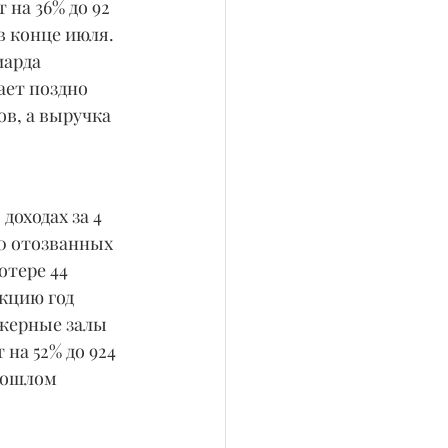
на 36% до 92 
в конце июля. 
иарда 
ает поздно 
ов, а выручка 
оходах за 4 
0 отозванных 
отере 44 
кцию год 
ажерные залы 
на 52% до 924 
рошлом 