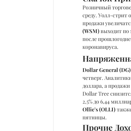
Розничный торгове
среду. Уолл-стрит о
продажи увеличатся
(WSM)
 выходит по
после прошлогодне
коронавируса.
Напряженна
Dollar General (DG)
четверг. Аналитики 
доллара, а продажи 
Dollar Tree снизитс
2,5% до 6,44 милли
Ollie's (OLLI) 
также
пятницы.
Прочие Дох