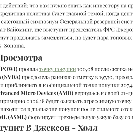
 действий: что вам нужно знать как инвестору на п
кредитная политика будет главной темой, когда цен
а ежегодный симпозиум Федеральной резервной сист
ат Вайоминг, где выступит председатель ФРС Джером
удут продолжать замедляться, но будет пара топовых
ms-Sonoma.
Просмотра
 (POWI) 
прошла 
точку покупки
 100,08 после скачка н
a (NVDA)
 преодолела раннюю отметку в 197,70, преодо
и приближается к официальной точке покупки 207,43
dvanced Micro Devices (AMD) 
вернулась к своей 21-д
примерно с 106,18 будет означать агрессивную точку 
 находится в диапазоне покупок после сильного отск
ML (ASML) 
формирует трехнедельную узкую базу со в
тупит В Джексон - Холл