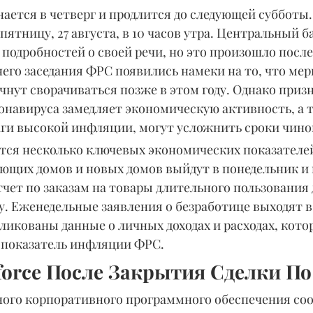
ется в четверг и продлится до следующей субботы.
пятницу, 27 августа, в 10 часов утра. Центральный ба
подробностей о своей речи, но это произошло после 
его заседания ФРС появились намеки на то, что мер
нут сворачиваться позже в этом году. Однако призна
онавируса замедляет экономическую активность, а 
ги высокой инфляции, могут усложнить сроки чин
тся несколько ключевых экономических показателей
ющих домов и новых домов выйдут в понедельник и 
чет по заказам на товары длительного пользования
у. Еженедельные заявления о безработице выходят в 
ликованы данные о личных доходах и расходах, кот
 показатель инфляции ФРС.
force После Закрытия Сделки По 
ного корпоративного программного обеспечения соо