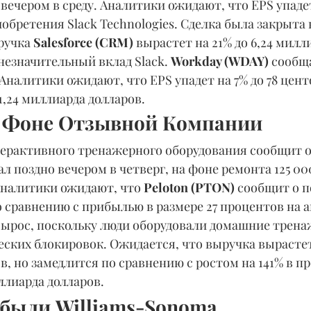
 вечером в среду. Аналитики ожидают, что EPS упадет 
обретения Slack Technologies. Сделка была закрыта 
ручка 
Salesforce (CRM) 
вырастет на 21% до 6,24 милл
незначительный вклад Slack. 
Workday (WDAY)
 сообщ
 Аналитики ожидают, что EPS упадет на 7% до 78 цент
1,24 миллиарда долларов.
 Фоне Отзывной Компании
ерактивного тренажерного оборудования сообщит о д
 поздно вечером в четверг, на фоне ремонта 125 00
Аналитики ожидают, что 
Peloton (PTON) 
сообщит о п
 сравнению с прибылью в размере 27 процентов на а
 вырос, поскольку люди оборудовали домашние трен
ских блокировок. Ожидается, что выручка вырастет 
, но замедлится по сравнению с ростом на 141% в п
иллиарда долларов.
были Williams-Sonoma