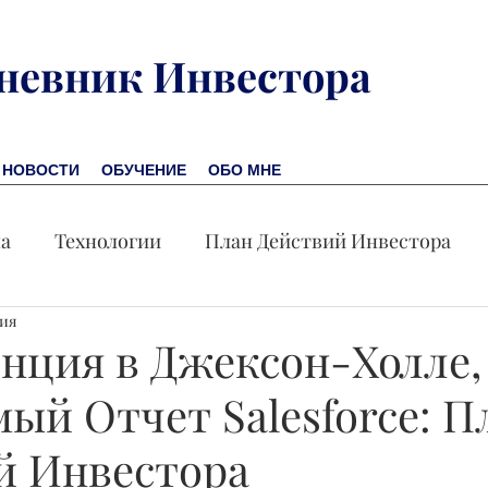
невник Инвестора
НОВОСТИ
ОБУЧЕНИЕ
ОБО МНЕ
на
Технологии
План Действий Инвестора
ния
Обучение
Новости
Новая Америка
Пр
нция в Джексон-Холле,
ый Отчет Salesforce: П
омика
Акция дня
й Инвестора