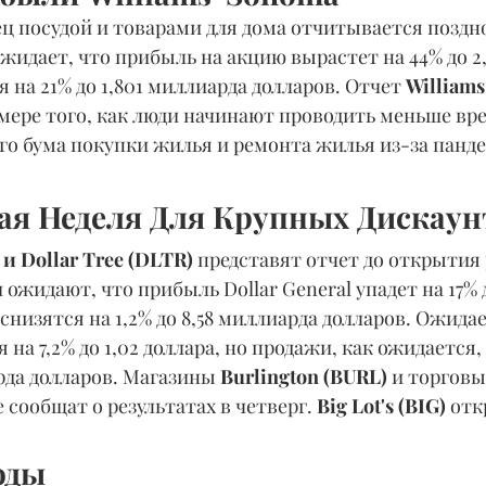
ц посудой и товарами для дома отчитывается поздно
жидает, что прибыль на акцию вырастет на 44% до 2,5
 на 21% до 1,801 миллиарда долларов. Отчет 
William
 мере того, как люди начинают проводить меньше вр
го бума покупки жилья и ремонта жилья из-за панд
я Неделя Для Крупных Дискаун
 и Dollar Tree (DLTR) 
представят отчет до открытия 
ожидают, что прибыль Dollar General упадет на 17% д
снизятся на 1,2% до 8,58 миллиарда долларов. Ожидае
я на 7,2% до 1,02 доллара, но продажи, как ожидается,
арда долларов. Магазины 
Burlington (BURL) 
и торговы
 сообщат о результатах в четверг. 
Big Lot's (BIG) 
отк
оды