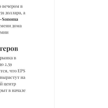
 вечером в 
9 доллара, а 
s-Sonoma 
емени дома 
емии 
теров
рынка в 
о 2,59 
тся, что EPS 
 вырастут на 
й центр 
рыт в начале 