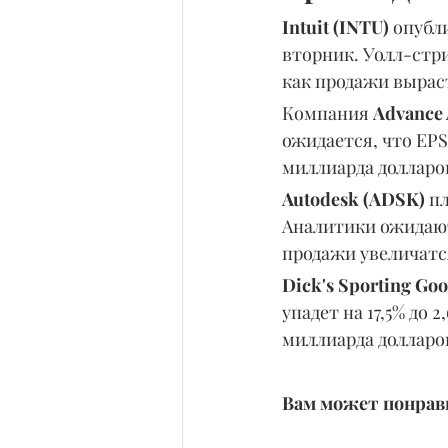
Intuit (INTU) 
опубли
вторник. Уолл-стри
как продажи выраст
Компания 
Advance 
ожидается, что EPS 
миллиарда долларо
Autodesk (ADSK)
 п
Аналитики ожидают,
продажи увеличатся
Dick's Sporting Go
упадет на 17,5% до 2
миллиарда долларо
Вам может понрави