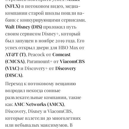
(NFLX) 
в потоковом видео, медиа-
компании старой школы пошли ва-
банк с конкурирующими сервисами. 
Walt Disney (DIS) 
проложил путь 
своим сервисом Disney+, который 
был запущен в ноябре 2019 года. Его 
успех открыл двери для HBO Max от 
AT&T (T)
, Peacock от 
Comcast 
(CMCSA)
, Paramount+ от 
ViacomCBS 
(VIAC) 
и Discovery+ от 
Discovery 
(DISCA)
.
Переход к потоковому вещанию 
возродил некогда сонные 
развлекательные компании, такие 
как 
AMC Networks (AMCX)
,
Discovery, Disney и ViacomCBS, 
которые взлетели до многолетних 
или небывалых максимумов. В 