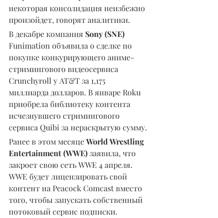
некоторая консолидация неизбежно 
произойдет, говорят аналитики.
В декабре компания 
Sony (SNE)
Funimation объявила о сделке по 
покупке конкурирующего аниме-
стримингового видеосервиса 
Crunchyroll у AT&T за 1,175 
миллиарда долларов. В январе Roku 
приобрела библиотеку контента 
исчезнувшего стримингового 
сервиса Quibi за нераскрытую сумму.
Ранее в этом месяце 
World Wrestling 
Entertainment (WWE)
 заявила, что 
закроет свою сеть WWE 4 апреля. 
WWE будет лицензировать свой 
контент на Peacock Comcast вместо 
того, чтобы запускать собственный 
потоковый сервис подписки.