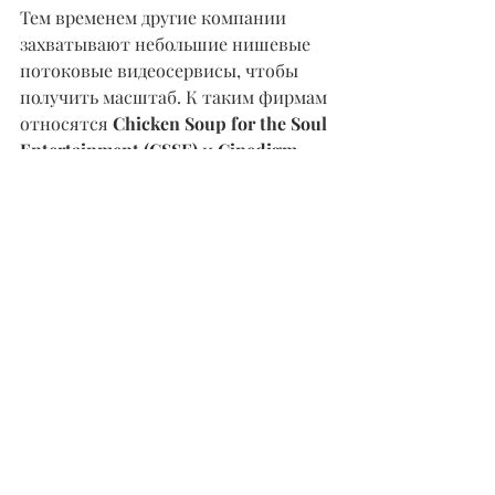
Тем временем другие компании 
захватывают небольшие нишевые 
потоковые видеосервисы, чтобы 
получить масштаб. К таким фирмам 
относятся 
Chicken Soup for the Soul 
Entertainment (CSSE) 
и 
Cinedigm 
(CIDM)
.
Потоковые 
Музыкальные 
Сервисы, 
Оказывающие 
Аналогичное Влияние
Потоковые аудиосервисы, 
возглавляемые 
Spotify Technology 
(SPOT)
, оказывают аналогичное 
потрясающее влияние на рынки 