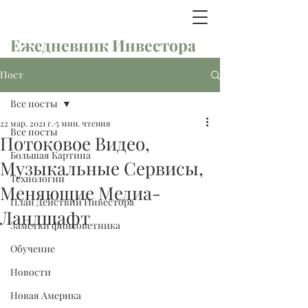
Ежедневник Инвестора
Пост
Все посты
22 мар. 2021 г.
5 мин. чтения
Все посты
Потоковое Видео,
Большая Картина
Музыкальные Сервисы,
Технологии
Меняющие Медиа-
План Действий Инвестора
Ландшафт
Заметки финсоветника
Обучение
Новости
Новая Америка